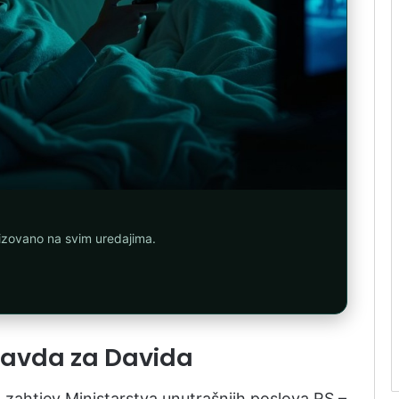
nizovano na svim uredajima.
ravda za Davida
zahtjev Ministarstva unutrašnjih poslova RS –