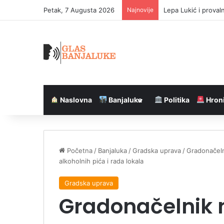
Petak, 7 Augusta 2026
Najnovije
Strijelac, Blizanci i
Naslovna
Banjaluka
Politika
Hron
Početna
/
Banjaluka
/
Gradska uprava
/
Gradonačeln
alkoholnih pića i rada lokala
Gradska uprava
Gradonačelnik 