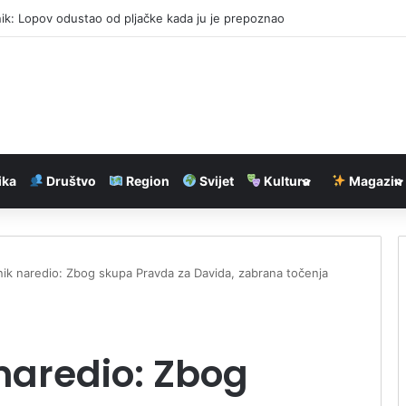
 Lav: znakovi koji uživaju u ljetu
ika
Društvo
Region
Svijet
Kultura
Magazin
ik naredio: Zbog skupa Pravda za Davida, zabrana točenja
naredio: Zbog