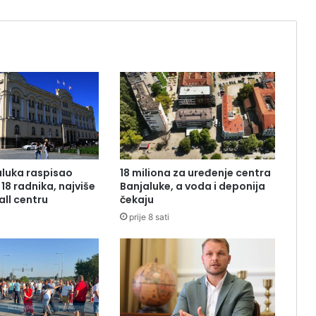
luka raspisao
18 miliona za uređenje centra
18 radnika, najviše
Banjaluke, a voda i deponija
all centru
čekaju
prije 8 sati