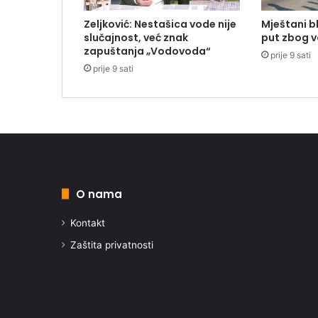
Zeljković: Nestašica vode nije
Mještani bl
slučajnost, već znak
put zbog 
zapuštanja „Vodovoda“
prije 9 sati
prije 9 sati
O nama
Kontakt
Zaštita privatnosti