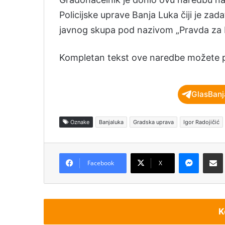
Policijske uprave Banja Luka čiji je z
javnog skupa pod nazivom „Pravda za 
Kompletan tekst ove naredbe možete 
GlasBanj
Oznake
Banjaluka
Gradska uprava
Igor Radojičić
Messenger
Podijeli pu
Facebook
X
K