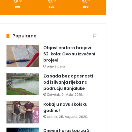
35
33
36
℃
℃
℃
pet
sub
ned
Popularno
Objavljeni loto brojevi
62. kola: Ovo su izvučeni
brojevi
prije 2 dana
Za sada bez opasnosti
od izlivanja rijeka na
području Banjaluke
Četvrtak, 9. Maja, 2019.
Rokaj u novu školsku
godinu!
Utorak, 25. Augusta, 2020.
Dnevni horoskop za 3.