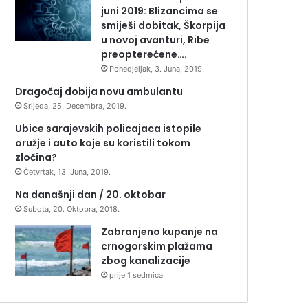
juni 2019: Blizancima se
smiješi dobitak, Škorpija
u novoj avanturi, Ribe
preopterećene….
Ponedjeljak, 3. Juna, 2019.
Dragočaj dobija novu ambulantu
Srijeda, 25. Decembra, 2019.
Ubice sarajevskih policajaca istopile
oružje i auto koje su koristili tokom
zločina?
Četvrtak, 13. Juna, 2019.
Na današnji dan / 20. oktobar
Subota, 20. Oktobra, 2018.
Zabranjeno kupanje na
crnogorskim plažama
zbog kanalizacije
prije 1 sedmica