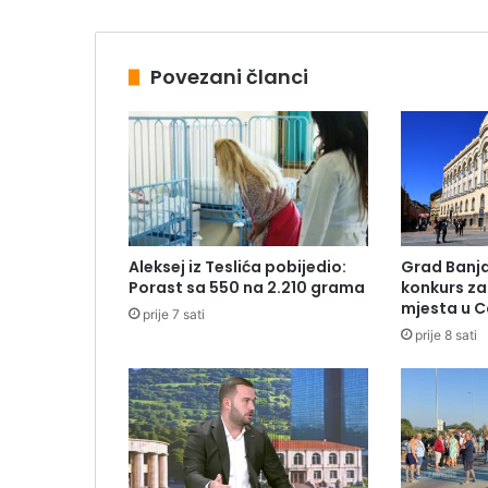
Povezani članci
Aleksej iz Teslića pobijedio:
Grad Banja
Porast sa 550 na 2.210 grama
konkurs za 
mjesta u C
prije 7 sati
prije 8 sati