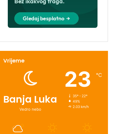
Vrijeme
23
℃
Banja Luka
35º - 22º
49%
2.03 km/h
Vedro nebo