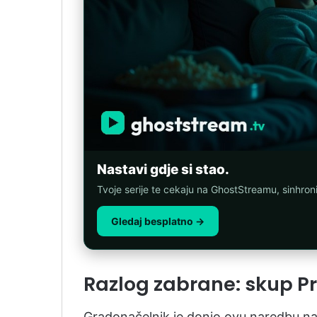
Nastavi gdje si stao.
Tvoje serije te cekaju na GhostStreamu, sinhro
Gledaj besplatno →
Razlog zabrane: skup P
Gradonačelnik je donio ovu naredbu na 