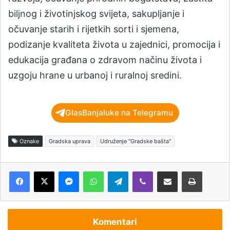
biljnog i životinjskog svijeta, sakupljanje i
očuvanje starih i rijetkih sorti i sjemena,
podizanje kvaliteta života u zajednici, promocija i
edukacija građana o zdravom načinu života i
uzgoju hrane u urbanoj i ruralnoj sredini.
GlasBanjaluke na Telegramu
Oznake
Gradska uprava
Udruženje ″Gradske bašta″
Messenger
WhatsApp
Telegram
Viber
Podijeli putem e-pošte
Štampaj
Komentari