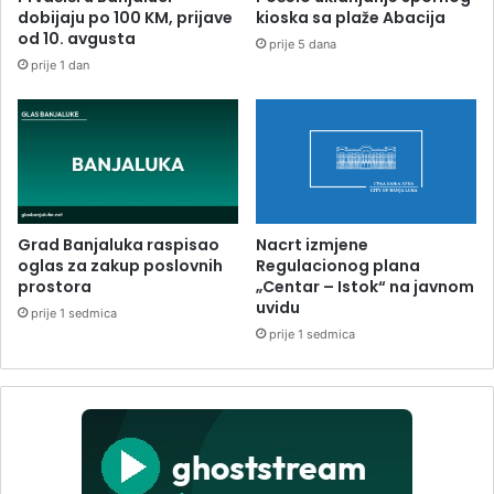
dobijaju po 100 KM, prijave
kioska sa plaže Abacija
od 10. avgusta
prije 5 dana
prije 1 dan
Grad Banjaluka raspisao
Nacrt izmjene
oglas za zakup poslovnih
Regulacionog plana
prostora
„Centar – Istok“ na javnom
uvidu
prije 1 sedmica
prije 1 sedmica