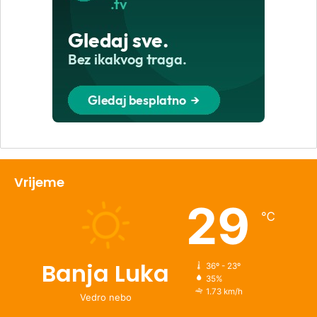
Vrijeme
29
℃
Banja Luka
36º - 23º
35%
1.73 km/h
Vedro nebo