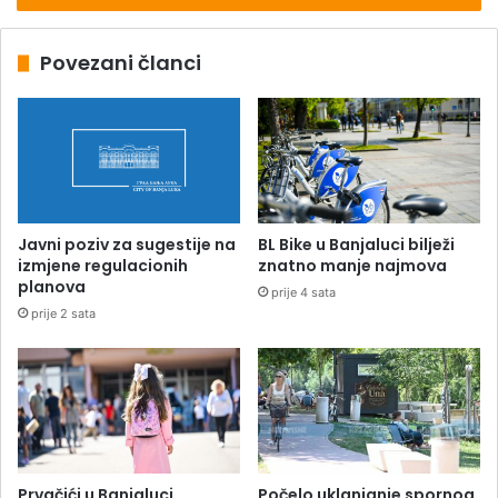
Povezani članci
Javni poziv za sugestije na
BL Bike u Banjaluci bilježi
izmjene regulacionih
znatno manje najmova
planova
prije 4 sata
prije 2 sata
Prvačići u Banjaluci
Počelo uklanjanje spornog