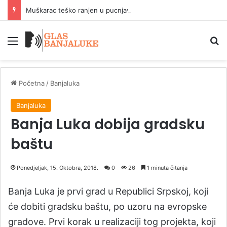
Muškarac teško ranjen u pucnjavi u Brčkom
Meni
P
Početna
/
Banjaluka
Banjaluka
Banja Luka dobija gradsku
baštu
Ponedjeljak, 15. Oktobra, 2018.
0
26
1 minuta čitanja
Banja Luka je prvi grad u Republici Srpskoj, koji
će dobiti gradsku baštu, po uzoru na evropske
gradove. Prvi korak u realizaciji tog projekta, koji