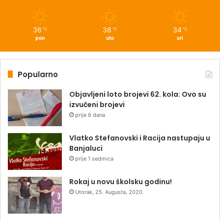
36
38
34
℃
℃
℃
pon
uto
sri
Popularno
Objavljeni loto brojevi 62. kola: Ovo su
izvučeni brojevi
prije 6 dana
Vlatko Stefanovski i Racija nastupaju u
Banjaluci
prije 1 sedmica
Rokaj u novu školsku godinu!
Utorak, 25. Augusta, 2020.