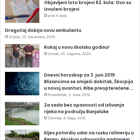
Objavljeni loto brojevi 62. kola: Ovo su
izvučeni brojevi
prije 4 dana
Dragočaj dobija novu ambulantu
Srijeda, 25. Decembra, 2019.
Rokaj u novu školsku godinu!
Utorak, 25. Augusta, 2020.
Dnevni horoskop za 3. juni 2019:
Blizancima se smiješi dobitak, Škorpija
u novoj avanturi, Ribe preopterećene….
Ponedjeljak, 3. Juna, 2019.
Za sada bez opasnosti od izlivanja
rijeka na području Banjaluke
Četvrtak, 9. Maja, 2019.
Kijev potvrdio udar na rusku rafineriju u
Permu, Moskva odgovorila gađanjem