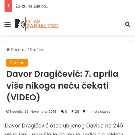
Žu-žu na Zlatiboru 40 dinara komad: Kilogram 2.000 dinara
Meni
P
Početna
/
Društvo
Društvo
Davor Dragičević: 7. aprila
više nikoga neću čekati
(VIDEO)
Nedjelja, 25. Novembra, 2018.
0
25
1 minuta čitanja
Davor Dragičević otac ubijenog Davida na 245.
okupljanju poručio je da mu je nedjelja prokleta,