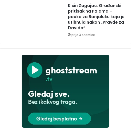
Kisin Zagajac: Građanski
pritisak na Palama –
pouka za Banjaluku koja je
utihnula nakon „Pravde za
Davida“
prije 3 sedmice