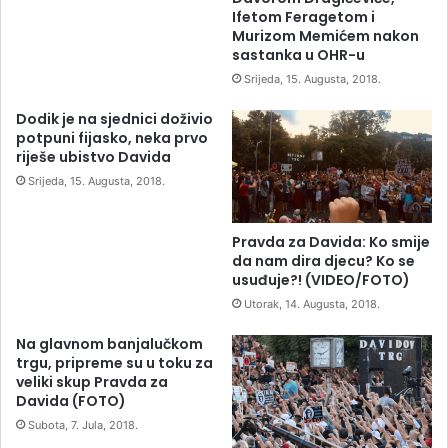
Ifetom Feragetom i
Murizom Memićem nakon
sastanka u OHR-u
Srijeda, 15. Augusta, 2018.
Dodik je na sjednici doživio
potpuni fijasko, neka prvo
riješe ubistvo Davida
Srijeda, 15. Augusta, 2018.
Pravda za Davida: Ko smije
da nam dira djecu? Ko se
usuđuje?! (VIDEO/FOTO)
Utorak, 14. Augusta, 2018.
Na glavnom banjalučkom
trgu, pripreme su u toku za
veliki skup Pravda za
Davida (FOTO)
Subota, 7. Jula, 2018.