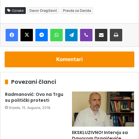
Oznake
Davor Dragičević
Pravda za Davida
Messenger
WhatsApp
Telegram
Viber
Podijeli putem e-pošte
Štampaj
Komentari
Povezani članci
Radmanović: Ovo na Trgu
su politički protesti
Srijeda, 15. Augusta, 2018.
EKSKLUZIVNO! Intervju sa
Davorom Dragičeviće,