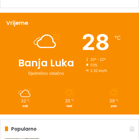
Vrijeme
28
℃
Banja Luka
32º - 22º
53%
2.32 km/h
Djelimično oblačno
32
35
39
℃
℃
℃
sub
ned
pon
Popularno