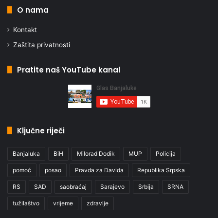
O nama
Kontakt
Zaštita privatnosti
Pratite naš YouTube kanal
Ključne riječi
Banjaluka
BiH
Milorad Dodik
MUP
Policija
pomoć
posao
Pravda za Davida
Republika Srpska
RS
SAD
saobraćaj
Sarajevo
Srbija
SRNA
tužilaštvo
vrijeme
zdravlje