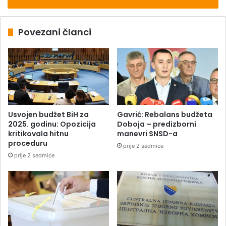
Povezani članci
Usvojen budžet BiH za
Gavrić: Rebalans budžeta
2025. godinu: Opozicija
Doboja – predizborni
kritikovala hitnu
manevri SNSD-a
proceduru
prije 2 sedmice
prije 2 sedmice