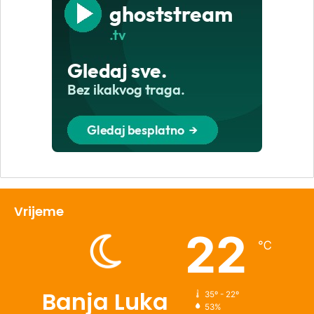
Vrijeme
22
℃
Banja Luka
35º - 22º
53%