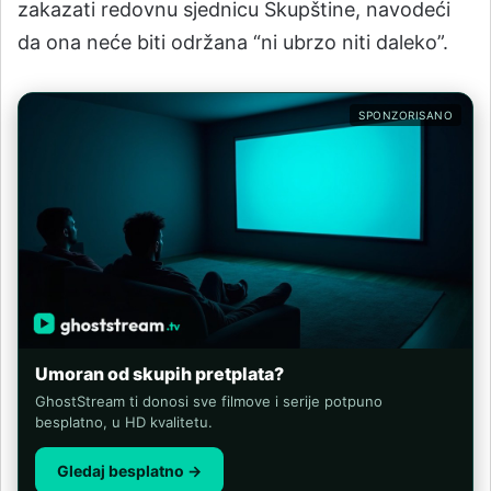
zakazati redovnu sjednicu Skupštine, navodeći
da ona neće biti održana “ni ubrzo niti daleko”.
SPONZORISANO
Umoran od skupih pretplata?
GhostStream ti donosi sve filmove i serije potpuno
besplatno, u HD kvalitetu.
Gledaj besplatno →