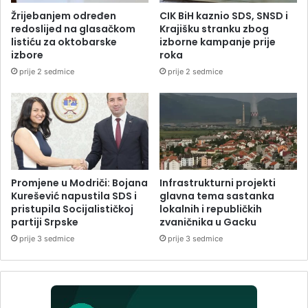
Žrijebanjem određen
CIK BiH kaznio SDS, SNSD i
redoslijed na glasačkom
Krajišku stranku zbog
listiću za oktobarske
izborne kampanje prije
izbore
roka
prije 2 sedmice
prije 2 sedmice
Promjene u Modriči: Bojana
Infrastrukturni projekti
Kurešević napustila SDS i
glavna tema sastanka
pristupila Socijalističkoj
lokalnih i republičkih
partiji Srpske
zvaničnika u Gacku
prije 3 sedmice
prije 3 sedmice