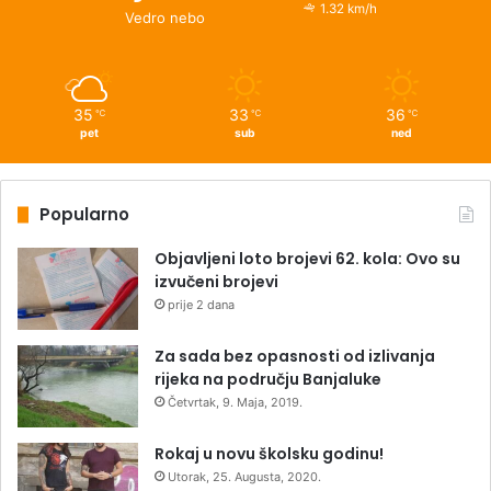
1.32 km/h
Vedro nebo
35
33
36
℃
℃
℃
pet
sub
ned
Popularno
Objavljeni loto brojevi 62. kola: Ovo su
izvučeni brojevi
prije 2 dana
Za sada bez opasnosti od izlivanja
rijeka na području Banjaluke
Četvrtak, 9. Maja, 2019.
Rokaj u novu školsku godinu!
Utorak, 25. Augusta, 2020.