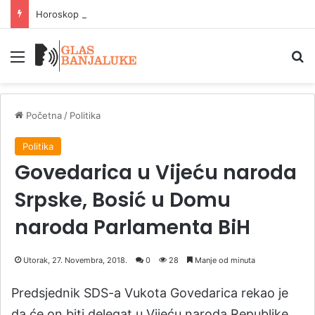
Horoskop za 7. avgust: Šta kažu zvijezde
Meni
P
Početna
/
Politika
Politika
Govedarica u Vijeću naroda
Srpske, Bosić u Domu
naroda Parlamenta BiH
Utorak, 27. Novembra, 2018.
0
28
Manje od minuta
Predsjednik SDS-a Vukota Govedarica rekao je
da će on biti delegat u Vijeću naroda Republike