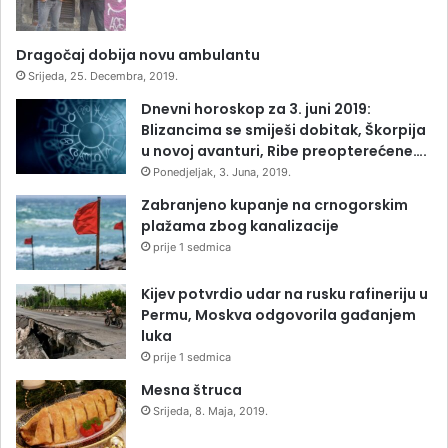
Dragočaj dobija novu ambulantu
Srijeda, 25. Decembra, 2019.
Dnevni horoskop za 3. juni 2019:
Blizancima se smiješi dobitak, Škorpija
u novoj avanturi, Ribe preopterećene….
Ponedjeljak, 3. Juna, 2019.
Zabranjeno kupanje na crnogorskim
plažama zbog kanalizacije
prije 1 sedmica
Kijev potvrdio udar na rusku rafineriju u
Permu, Moskva odgovorila gađanjem
luka
prije 1 sedmica
Mesna štruca
Srijeda, 8. Maja, 2019.