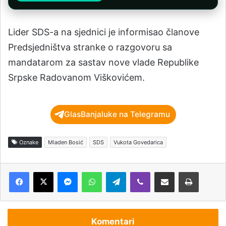
Lider SDS-a na sjednici je informisao članove
Predsjedništva stranke o razgovoru sa
mandatarom za sastav nove vlade Republike
Srpske Radovanom Viškovićem.
GlasBanjaluke na Telegramu
Oznake
Mladen Bosić
SDS
Vukota Govedarica
Messenger
WhatsApp
Telegram
Viber
Podijeli putem e-pošte
Štampaj
Komentari