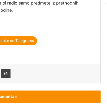
a bi radio samo predmete iz prethodnih
 godine.
aluke na Telegramu
tem e-pošte
Štampaj
omentari