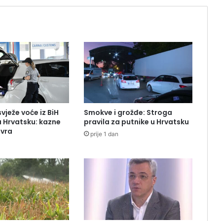
svježe voće iz BiH
Smokve i grožđe: Stroga
u Hrvatsku: kazne
pravila za putnike u Hrvatsku
evra
prije 1 dan