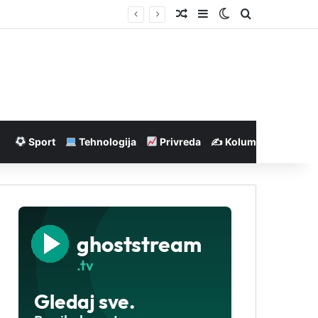
Nasumičan članak
Sidebar
Switch skin
Pretraga
Sport
Tehnologija
Privreda
✍️ Kolumne