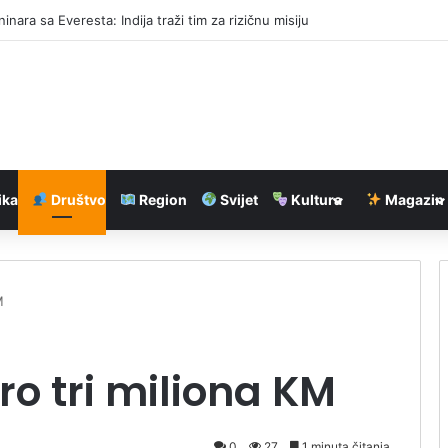
zabranio trenerke i japanke
ika
Društvo
Region
Svijet
Kultura
Magazin
M
o tri miliona KM
0
27
1 minuta čitanja