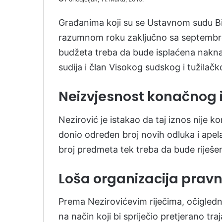
Građanima koji su se Ustavnom sudu BiH
razumnom roku zaključno sa septembrom
budžeta treba da bude isplaćena nakna
sudija i član Visokog sudskog i tužilač
Neizvjesnost konačnog 
Nezirović je istakao da taj iznos nije
donio određen broj novih odluka i ape
broj predmeta tek treba da bude riješe
Loša organizacija prav
Prema Nezirovićevim riječima, očigledn
na način koji bi spriječio pretjerano tr