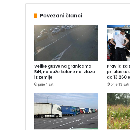
Povezani članci
Velike gužve na granicama
Pravila za 
BiH, najduže kolone na izlazu
pri ulasku 
iz zemlje
do 13.260 
prije 1 sat
prije 13 sati