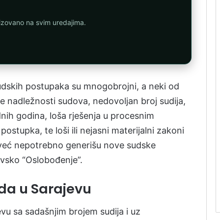
nizovano na svim uredajima.
sudskih postupaka su mnogobrojni, a neki od
lne nadležnosti sudova, nedovoljan broj sudija,
dnih godina, loša rješenja u procesnim
stupka, te loši ili nejasni materijalni zakoni
već nepotrebno generišu nove sudske
evsko “Oslobođenje”.
da u Sarajevu
vu sa sadašnjim brojem sudija i uz