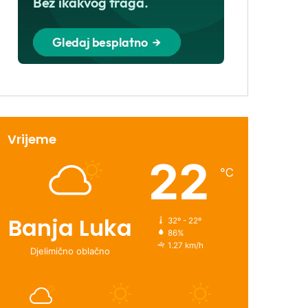
Vrijeme
22
℃
Banja Luka
32º - 22º
86%
1.27 km/h
Djelimično oblačno