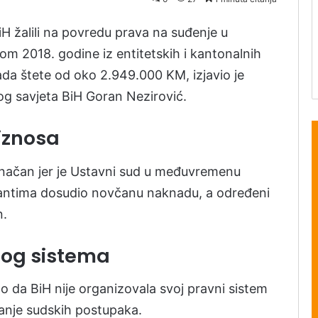
 žalili na povredu prava na suđenje u
 2018. godine iz entitetskih i kantonalnih
da štete od oko 2.949.000 KM, izjavio je
kog savjeta BiH Goran Nezirović.
iznosa
 konačan jer je Ustavni sud u međuvremenu
lantima dosudio novčanu naknadu, a određeni
n.
nog sistema
o da BiH nije organizovala svoj pravni sistem
ajanje sudskih postupaka.