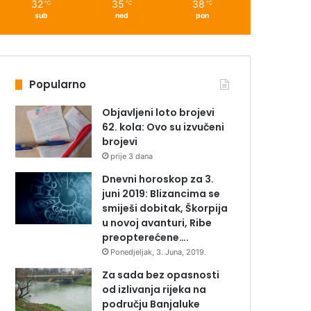
32
35
38
℃
℃
℃
sub
ned
pon
Popularno
Objavljeni loto brojevi
62. kola: Ovo su izvučeni
brojevi
prije 3 dana
Dnevni horoskop za 3.
juni 2019: Blizancima se
smiješi dobitak, Škorpija
u novoj avanturi, Ribe
preopterećene….
Ponedjeljak, 3. Juna, 2019.
Za sada bez opasnosti
od izlivanja rijeka na
području Banjaluke