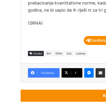
prebacivanje kvantitativne norme, kad
godina, ne bi uspio da ih riješi ni za tri
(SRNA)
GlasBanj
Oznake
BiH
SRNA
Sud
suđenje
Messenger
Podijeli pu
Facebook
X
K