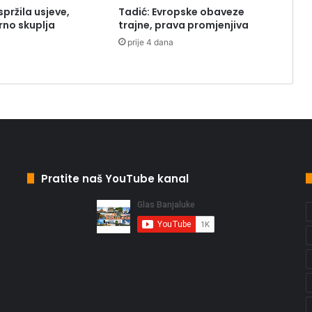
spržila usjeve,
Tadić: Evropske obaveze
rno skuplja
trajne, prava promjenjiva
prije 4 dana
Pratite naš YouTube kanal