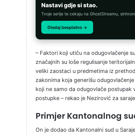
Nastavi gdje si stao.
Tvoje serije te cekaju na GhostStreamu, sinhro
Gledaj besplatno →
– Faktori koji utiču na odugovlačenje 
značajnih su loše regulisanje teritorija
veliki zaostaci u predmetima iz pretho
zakonima koja generišu odugovlačenje po
koji ne samo da odugovlače postupak 
postupke – rekao je Nezirović za saraj
Primjer Kantonalnog su
On je dodao da Kantonalni sud u Saraje