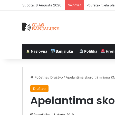
Subota, 8 Augusta 2026
Najnovije
Poznati restoran 
Naslovna
Banjaluka
Politika
Hron
Početna
/
Društvo
/
Apelantima skoro tri miliona K
Društvo
Apelantima skor
Ponedjeljak, 11. Marta, 2019.