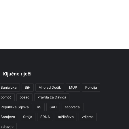
Ključne riječi
Banjaluka
BiH
Milorad Dodik
MUP
Policija
pomoć
posao
Pravda za Davida
Republika Srpska
RS
SAD
saobraćaj
Sarajevo
Srbija
SRNA
tužilaštvo
vrijeme
zdravlje