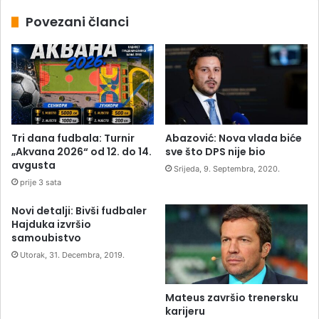
Povezani članci
Tri dana fudbala: Turnir
Abazović: Nova vlada biće
„Akvana 2026“ od 12. do 14.
sve što DPS nije bio
avgusta
Srijeda, 9. Septembra, 2020.
prije 3 sata
Novi detalji: Bivši fudbaler
Hajduka izvršio
samoubistvo
Utorak, 31. Decembra, 2019.
Mateus završio trenersku
karijeru