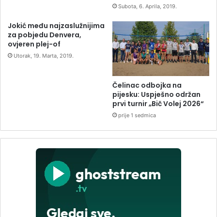
Subota, 6. Aprila, 2019.
Jokić među najzaslužnijima
za pobjedu Denvera,
ovjeren plej-of
Utorak, 19. Marta, 2019.
Čelinac odbojka na
pijesku: Uspješno održan
prvi turnir „Bič Volej 2026“
prije 1 sedmica