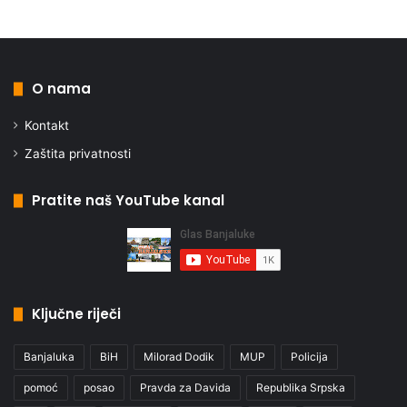
O nama
Kontakt
Zaštita privatnosti
Pratite naš YouTube kanal
Ključne riječi
Banjaluka
BiH
Milorad Dodik
MUP
Policija
pomoć
posao
Pravda za Davida
Republika Srpska