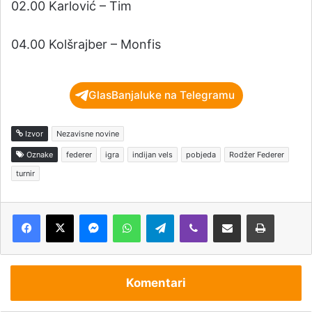
02.00 Karlović – Tim
04.00 Kolšrajber – Monfis
GlasBanjaluke na Telegramu
Izvor
Nezavisne novine
Oznake
federer
igra
indijan vels
pobjeda
Rodžer Federer
turnir
Messenger
WhatsApp
Telegram
Viber
Podijeli putem e-pošte
Štampaj
Komentari