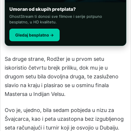
Umoran od skupih pretplata?
GhostStream ti donosi sve filmove i serije potpuno
besplatno, u HD kvalitetu.
Gledaj besplatno →
Sa druge strane, Rodžer je u prvom setu
iskoristio četvrtu brejk priliku, dok mu je u
drugom setu bila dovoljna druga, te zasluženo
slavio na kraju i plasirao se u osminu finala
Mastersa u Indijan Velsu.
Ovo je, ujedno, bila sedam pobjeda u nizu za
Švajcarca, kao i peta uzastopna bez izgubljenog
seta računajući i turnir koji je osvojio u Dubaiju.