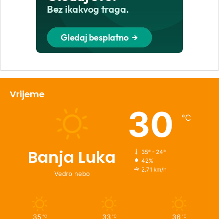
Vrijeme
30
℃
Banja Luka
35º - 24º
42%
2.71 km/h
Vedro nebo
35
33
36
℃
℃
℃