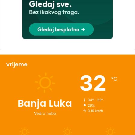
Vrijeme
32
℃
Banja Luka
34º - 22º
29%
3.16 km/h
Vedro nebo