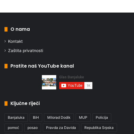
O nama
Kontakt
Zaštita privatnosti
Pratite naš YouTube kanal
Ključne riječi
Banjaluka
BiH
Milorad Dodik
MUP
Policija
pomoć
posao
Pravda za Davida
Republika Srpska