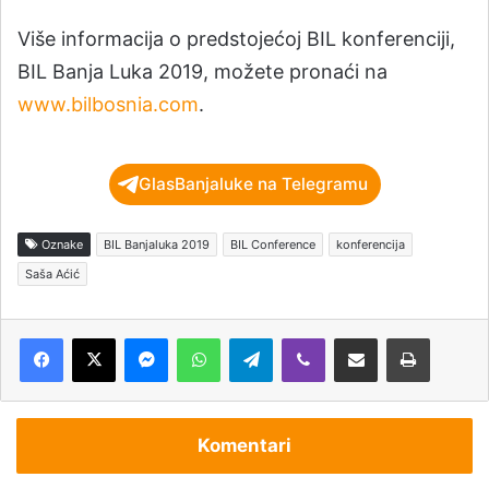
Više informacija o predstojećoj BIL konferenciji,
BIL Banja Luka 2019, možete pronaći na
www.bilbosnia.com
.
GlasBanjaluke na Telegramu
Oznake
BIL Banjaluka 2019
BIL Conference
konferencija
Saša Aćić
Messenger
WhatsApp
Telegram
Viber
Podijeli putem e-pošte
Štampaj
Komentari