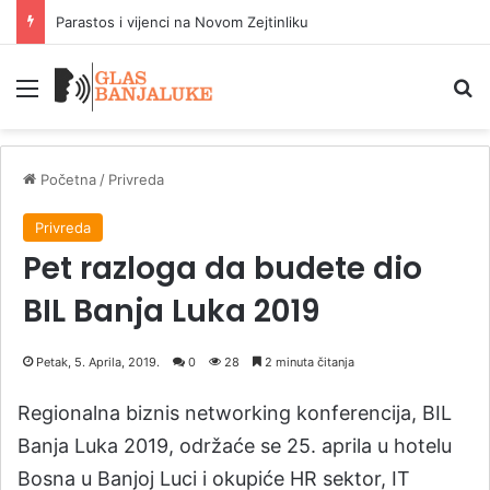
Parastos i vijenci na Novom Zejtinliku
Meni
P
Početna
/
Privreda
Privreda
Pet razloga da budete dio
BIL Banja Luka 2019
Petak, 5. Aprila, 2019.
0
28
2 minuta čitanja
Regionalna biznis networking konferencija, BIL
Banja Luka 2019, održaće se 25. aprila u hotelu
Bosna u Banjoj Luci i okupiće HR sektor, IT