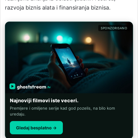
razvoja biznis alata i finansiranja biznisa.
SPONZORISANO
Najnoviji filmovi iste veceri.
Premijere i omiljene serije kad god pozelis, na bilo kom
uredaju.
Gledaj besplatno →