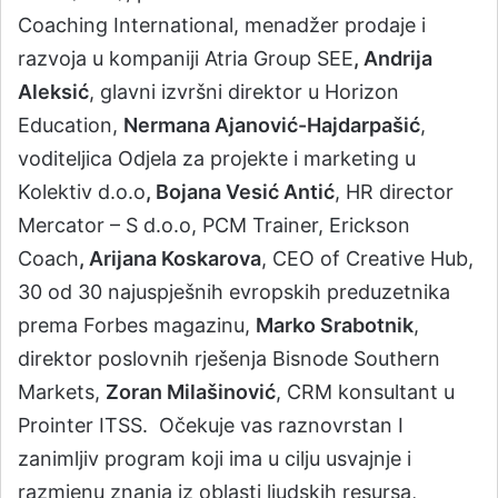
Coaching International, menadžer prodaje i
razvoja u kompaniji Atria Group SEE
, Andrija
Aleksić
, glavni izvršni direktor u Horizon
Education,
Nermana Ajanović-Hajdarpašić
,
voditeljica Odjela za projekte i marketing u
Kolektiv d.o.o
, Bojana Vesić Antić
, HR director
Mercator – S d.o.o, PCM Trainer, Erickson
Coach
, Arijana Koskarova
, CEO of Creative Hub,
30 od 30 najuspješnih evropskih preduzetnika
prema Forbes magazinu,
Marko Srabotnik
,
direktor poslovnih rješenja Bisnode Southern
Markets,
Zoran Milašinović
, CRM konsultant u
Prointer ITSS. Očekuje vas raznovrstan I
zanimljiv program koji ima u cilju usvajnje i
razmjenu znanja iz oblasti ljudskih resursa,