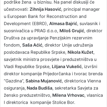
podrške žena u biznisu. Na panel diskusiji će
učestvovati:
Zihnija Hasović
, principal manager
u European Bank for Reconstruction and
Development (EBRD),
Almasa Bajrić
, suvlasnik i
suosnivačica u PRAG d.o.o,
Miloš Grujić
, direktor
Društva zа uprаvljаnje Penzijskim rezervnim
fondom,
Saša Aćić
, direktor Unije udruženja
poslodavaca Republike Srpske,
Nikola Kužet
,
savjetnik ministra prosvjete i preduzetništva u
Vladi Republike Srpske,
Liljana Vukelić
, izvršni
direktor kompanije Prijedorčanka i tvorac brenda
“Gazdina”,
Sabina Mujanović
, direktorica Vienna
osiguranja,
Nada Budiša
, sekretarka Savjeta za
žensko preduzetništvo,
Milena Vrhovac
, vlasnica
I direktorica kompanije Stolice Bor.