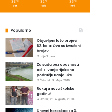
33
32
36
℃
℃
℃
pet
sub
ned
Popularno
Objavljeni loto brojevi
62. kola: Ovo su izvučeni
brojevi
prije 3 dana
Za sada bez opasnosti
od izlivanja rijeka na
području Banjaluke
Četvrtak, 9. Maja, 2019.
Rokaj u novu školsku
godinu!
Utorak, 25. Augusta, 2020.
Dnevni horoskop za 3.