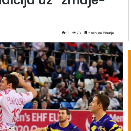
di­ci­ja uz “zma­je­
0
23
2 minuta čitanja