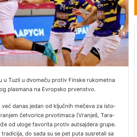
ju u Tu­zli u dvo­meču pro­tiv Fin­ske ru­ko­me­tna
prvog pla­sma­na na Evrop­sko prven­stvo.
ma već da­nas je­dan od ključnih mečeva za is­to­
gra­njem če­tvo­ri­ce prvo­ti­ma­ca (Vra­nješ, Ta­ra­
že od ulo­ge fa­vo­ri­ta pro­tiv aut­saj­de­ra gru­pe.
 tra­di­ci­ja, do sa­da su se pet pu­ta su­sre­ta­li sa