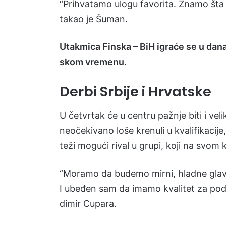
“Pri­hva­ta­mo ulo­gu fa­vo­ri­ta. Zna­mo šta
ta­kao je Šu­man.
Uta­kmi­ca Fin­ska – BiH igraće se u dan
skom vre­me­nu.
Derbi Srbije i Hrvatske
U čet­vrtak će u cen­tru pažnje bi­ti i ve­li
neočeki­va­no lo­še kre­nu­li u kva­li­fi­ka­c
teži mo­gući ri­val u gru­pi, ko­ji na svom 
“Mo­ra­mo da bu­de­mo mir­ni, hla­dne gla­ve
I ubeđen sam da ima­mo kva­li­tet za po­dv
di­mir Cu­pa­ra.