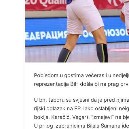
​Po­bje­dom u gos­ti­ma večeras i u ne­dje­l
re­pre­zen­ta­ci­ja BiH do­šla bi na prag 
U bh. ta­bo­ru su svje­sni da je pred nji­
rij­ski odla­zak na EP. Iako osla­blje­ni nei­
bo­ki­ja, Ka­račić, Ve­gar), “zma­je­vi” ne bje
U pri­log iza­bra­ni­ci­ma Bi­la­la Šu­ma­na ide