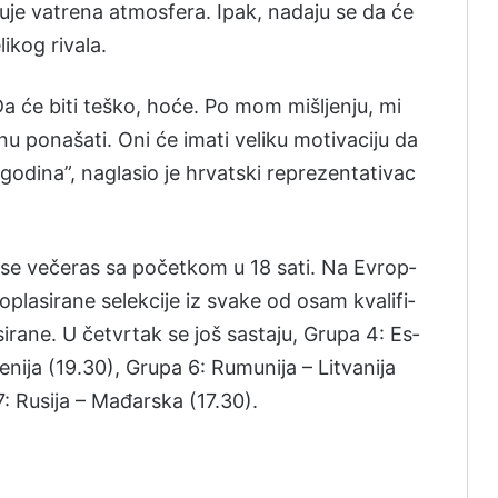
je va­tre­na atmo­sfe­ra. Ipak, na­da­ju se da će
li­kog ri­va­la.
Da će bi­ti te­ško, hoće. Po mom mišljenju, mi
u po­na­ša­ti. Oni će ima­ti ve­li­ku mo­ti­va­ci­ju da
o­di­na”, na­gla­sio je hrvat­ski re­pre­zen­ta­ti­vac
a se večeras sa počet­kom u 18 sa­ti. Na Evrop­
la­si­ra­ne se­le­kci­je iz sva­ke od osam kva­li­fi­
a­si­ra­ne. U čet­vrtak se još sas­ta­ju, Gru­pa 4: Es­
ve­ni­ja (19.30), Gru­pa 6: Ru­mu­ni­ja – Li­tva­ni­ja
 7: Ru­si­ja – Mađar­ska (17.30).