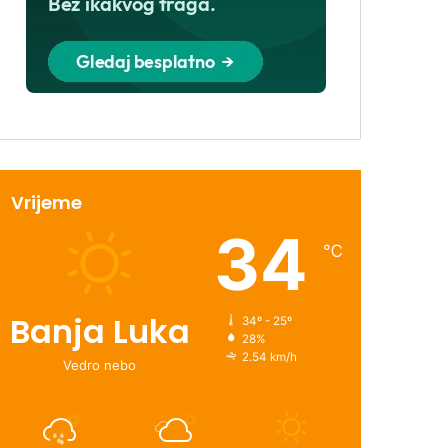
Vrijeme
34
℃
Banja Luka
34º - 25º
28%
2.54 km/h
Vedro nebo