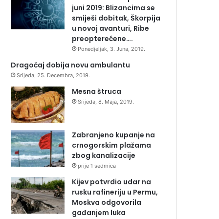
juni 2019: Blizancima se
smiješi dobitak, Škorpija
u novoj avanturi, Ribe
preopterećene….
Ponedjeljak, 3. Juna, 2019.
Dragočaj dobija novu ambulantu
Srijeda, 25. Decembra, 2019.
Mesna štruca
Srijeda, 8. Maja, 2019.
Zabranjeno kupanje na
crnogorskim plažama
zbog kanalizacije
prije 1 sedmica
Kijev potvrdio udar na
rusku rafineriju u Permu,
Moskva odgovorila
gađanjem luka