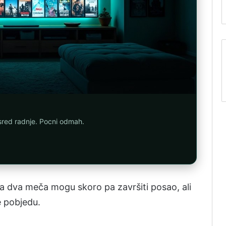
asred radnje. Pocni odmah.
va dva meča mo­gu sko­ro pa za­vrši­ti po­sao, ali
 po­bje­du.