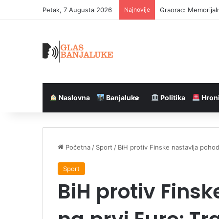
Petak, 7 Augusta 2026
Najnovije
Graorac: Memorijal
Naslovna
Banjaluka
Politika
Hron
Početna
/
Sport
/
BiH pro­tiv Fin­ske nas­tav­lja po­hod
Sport
BiH pro­tiv Fin­sk