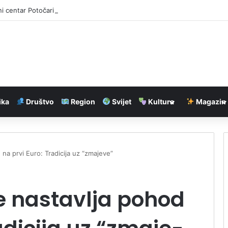
ni centar Potočari ne treba poseban status
ika
Društvo
Region
Svijet
Kultura
Magazin
 na prvi Euro: Tra­di­ci­ja uz “zma­je­ve”
e nas­tav­lja po­hod