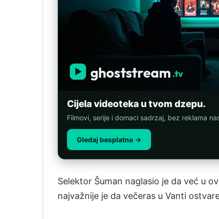
Cijela videoteka u tvom dzepu.
Filmovi, serije i domaci sadrzaj, bez reklama n
Gledaj besplatno →
Se­le­ktor Šu­man na­gla­sio je da već u o
naj­važni­je je da večeras u Van­ti os­tva­re