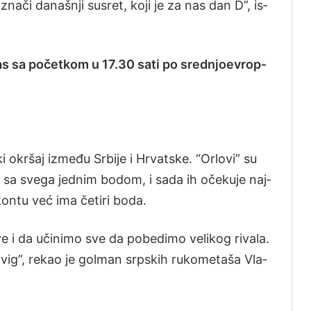
 znači da­naš­nji su­sret, ko­ji je za nas dan D”, is­
as sa počet­kom u 17.30 sa­ti po sre­dnjoe­vrop­
­ki okršaj između Srbi­je i Hrvat­ske. “Or­lo­vi” su
i­je, sa sve­ga je­dnim bo­dom, i sa­da ih očeku­je naj­
kon­tu već ima četi­ri bo­da.
 i da učini­mo sve da po­be­di­mo ve­li­kog ri­va­la.
ig”, re­kao je gol­man srpskih ru­ko­me­ta­ša Vla­