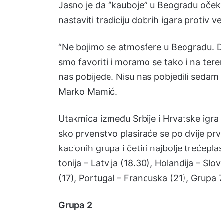
Ja­sno je da “ka­ubo­je” u Beo­gradu očeku­
nas­ta­vi­ti tra­di­ci­ju do­brih iga­ra pro­tiv ve­
“Ne bo­ji­mo se atmo­sfe­re u Beo­gra­du. 
smo fa­vo­ri­ti i mo­ra­mo se ta­ko i na te­re­n
nas po­bije­de. Ni­su nas po­bje­di­li se­dam g
Mar­ko Ma­mić.
Uta­kmi­ca između Srbi­je i Hrvat­ske igr
sko prven­stvo pla­si­raće se po dvi­je prvo­p
ka­ci­onih gru­pa i četi­ri naj­bo­lje treće­pl
to­ni­ja – La­tvi­ja (18.30), Ho­lan­di­ja – Slo­
(17), Por­tu­gal – Fran­cus­ka (21), Gru­pa
Gru
pa
2