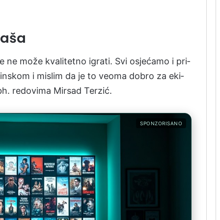
taša
a se ne može kva­li­te­tno igra­ti. Svi osjećamo i pri­
Fin­skom i mi­slim da je to ve­oma do­bro za eki­
 bh. re­do­vi­ma Mir­sad Ter­zić.
SPONZORISANO