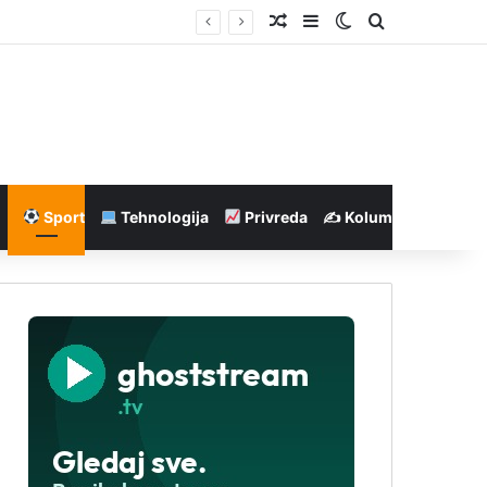
Nasumičan članak
Sidebar
Switch skin
Pretraga
Sport
Tehnologija
Privreda
✍️ Kolumne