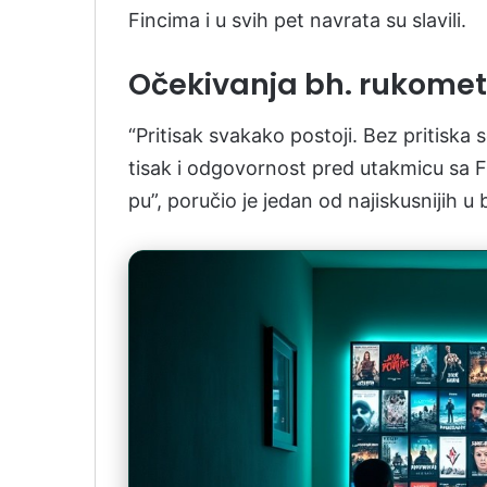
Fin­ci­ma i u svih pet na­vra­ta su sla­vi­li.
Očekivanja bh. rukome
“Pri­ti­sak sva­ka­ko pos­to­ji. Bez pri­tis­k
ti­sak i od­go­vor­nost pred uta­kmi­cu sa 
pu”, po­ručio je je­dan od na­jis­ku­sni­jih u