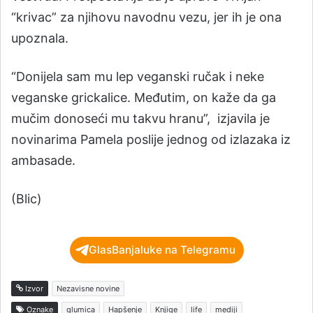
“krivac” za njihovu navodnu vezu, jer ih je ona
upoznala.
“Donijela sam mu lep veganski ručak i neke
veganske grickalice. Međutim, on kaže da ga
mučim donoseći mu takvu hranu”, izjavila je
novinarima Pamela poslije jednog od izlazaka iz
ambasade.
(Blic)
GlasBanjaluke na Telegramu
Izvor
Nezavisne novine
Oznake
glumica
Hapšenje
Knjige
life
mediji