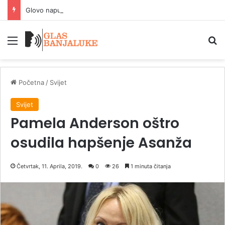
Glovo napustio BiH: Milionske obaveze i brojna pitanja
Meni
P
Početna
/
Svijet
Svijet
Pamela Anderson oštro
osudila hapšenje Asanža
Četvrtak, 11. Aprila, 2019.
0
26
1 minuta čitanja