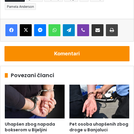
Pamela Anderson
Messenger
WhatsApp
Telegram
Viber
Podijeli putem e-pošte
Štampaj
Komentari
Povezani članci
Uhapšen zbog napada
Pet osoba uhapšenih zbog
bokserom u Bijeljini
droge u Banjaluci