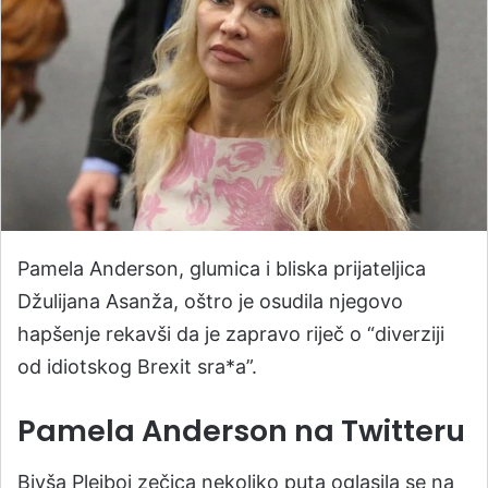
Pamela Anderson, glumica i bliska prijateljica
Džulijana Asanža, oštro je osudila njegovo
hapšenje rekavši da je zapravo riječ o “diverziji
od idiotskog Brexit sra*a”.
Pamela Anderson na Twitteru
Bivša Plejboj zečica nekoliko puta oglasila se na