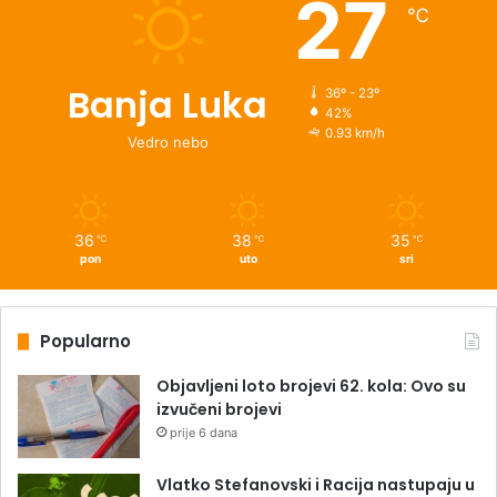
27
℃
Banja Luka
36º - 23º
42%
0.93 km/h
Vedro nebo
36
38
35
℃
℃
℃
pon
uto
sri
Popularno
Objavljeni loto brojevi 62. kola: Ovo su
izvučeni brojevi
prije 6 dana
Vlatko Stefanovski i Racija nastupaju u