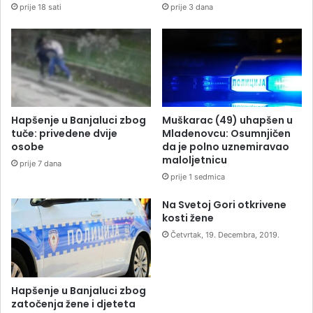
prije 18 sati
prije 3 dana
Hapšenje u Banjaluci zbog
Muškarac (49) uhapšen u
tuče: privedene dvije
Mladenovcu: Osumnjičen
osobe
da je polno uznemiravao
maloljetnicu
prije 7 dana
prije 1 sedmica
Na Svetoj Gori otkrivene
kosti žene
Četvrtak, 19. Decembra, 2019.
Hapšenje u Banjaluci zbog
zatočenja žene i djeteta