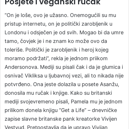
Posjete i veganski ručak
“On je loše, ovo je užasno. Onemogućili su mu
pristup internetu, on je politički zarobljenik u
Londonu i odsječen je od svih. Mogao bi da umre
tamo, čovjek je i ne znam ko može ovo da
toleriše. Politički je zarobljenik i heroj kojeg
moramo podržati”, rekla je jednom priikom
Andersonova. Mediji su pisali čak i da je glumica i
osnivač Vikliksa u ljubavnoj vezi, ali to nikada nije
potvrđeno. Ona jeste dolazila u posete Asanžu,
donosila mu ručak i knjige. Kako su britanski
mediji svojevremeno pisali, Pamela mu je jednom
prilikom donela knjigu “Get a Life” – dnevničke
zapise slavne britanske pank kreatorke Vivijen
Vestvud. Pretpostavlja da je upravo Vivijan