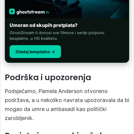
Umoran od skupih pretplata?
GhostStream ti donosi sve filmove i serije potpuno
besplatno, u HD kvalitetu.
Gledaj besplatno →
Podrška i upozorenja
Podsjećamo, Pamela Anderson otvoreno
podržava, a u nekoliko navrata upozoravala da bi
mogao da umre u ambasadi kao politički
zarobljenik.