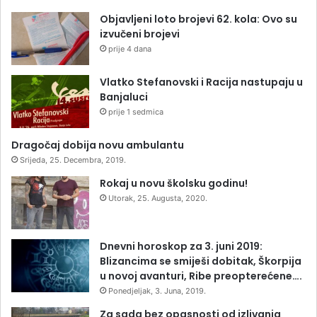
Objavljeni loto brojevi 62. kola: Ovo su
izvučeni brojevi
prije 4 dana
Vlatko Stefanovski i Racija nastupaju u
Banjaluci
prije 1 sedmica
Dragočaj dobija novu ambulantu
Srijeda, 25. Decembra, 2019.
Rokaj u novu školsku godinu!
Utorak, 25. Augusta, 2020.
Dnevni horoskop za 3. juni 2019:
Blizancima se smiješi dobitak, Škorpija
u novoj avanturi, Ribe preopterećene….
Ponedjeljak, 3. Juna, 2019.
Za sada bez opasnosti od izlivanja