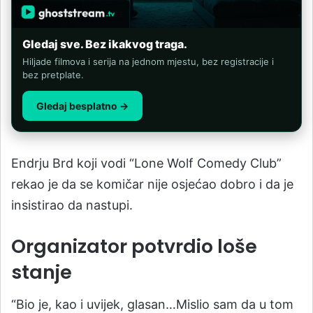
Gledaj sve. Bez ikakvog traga.
Hiljade filmova i serija na jednom mjestu, bez registracije i
bez pretplate.
Gledaj besplatno →
Endrju Brd koji vodi “Lone Wolf Comedy Club”
rekao je da se komičar nije osjećao dobro i da je
insistirao da nastupi.
Organizator potvrdio loše
stanje
“Bio je, kao i uvijek, glasan…Mislio sam da u tom