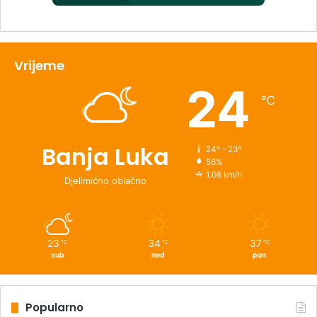
Vrijeme
24
℃
Banja Luka
24º - 23º
56%
1.08 km/h
Djelimično oblačno
23
34
37
℃
℃
℃
sub
ned
pon
Popularno