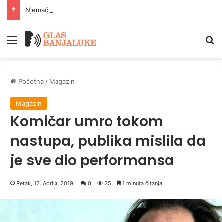
Njemačka i dalje najveća ekonomija EU sa 23,8 odsto BDP-a
Meni
P
Početna
/
Magazin
Magazin
Komičar umro tokom
nastupa, publika mislila da
je sve dio performansa
Petak, 12. Aprila, 2019.
0
25
1 minuta čitanja