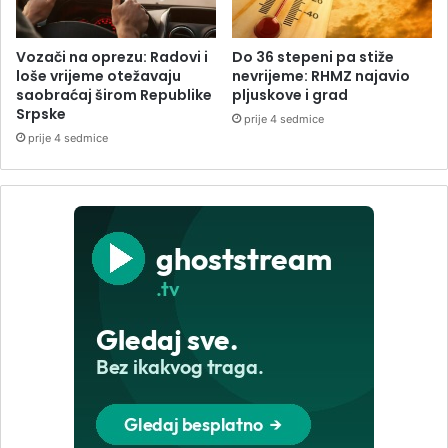
Vozači na oprezu: Radovi i
Do 36 stepeni pa stiže
loše vrijeme otežavaju
nevrijeme: RHMZ najavio
saobraćaj širom Republike
pljuskove i grad
Srpske
prije 4 sedmice
prije 4 sedmice