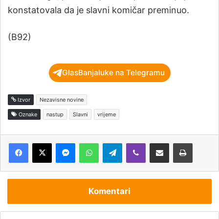
konstatovala da je slavni komičar preminuo.
(B92)
GlasBanjaluke na Telegramu
Izvor
Nezavisne novine
Oznake
nastup
Slavni
vrijeme
Messenger
WhatsApp
Telegram
Viber
Podijeli putem e-pošte
Štampaj
Komentari