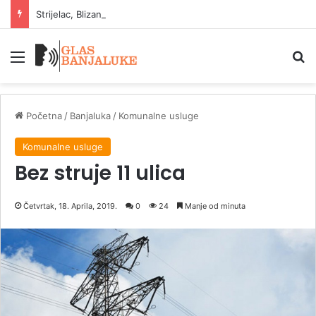
Strijelac, Blizanci i Lav: znakovi koji uživaju u ljetu
Meni
P
Početna
/
Banjaluka
/
Komunalne usluge
Komunalne usluge
Bez struje 11 ulica
Četvrtak, 18. Aprila, 2019.
0
24
Manje od minuta