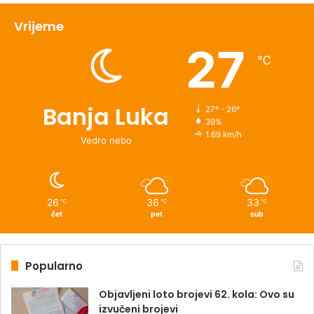
Vrijeme
27
℃
Banja Luka
27º - 26º
39%
1.69 km/h
Vedro nebo
26
36
33
℃
℃
℃
čet
pet
sub
Popularno
Objavljeni loto brojevi 62. kola: Ovo su
izvučeni brojevi