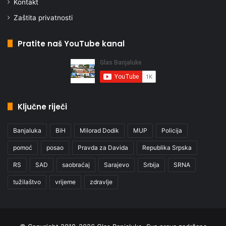
Kontakt
Zaštita privatnosti
Pratite naš YouTube kanal
Ključne riječi
Banjaluka
BiH
Milorad Dodik
MUP
Policija
pomoć
posao
Pravda za Davida
Republika Srpska
RS
SAD
saobraćaj
Sarajevo
Srbija
SRNA
tužilaštvo
vrijeme
zdravlje