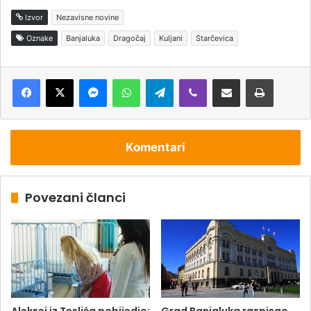
Izvor
Nezavisne novine
Oznake
Banjaluka
Dragočaj
Kuljani
Starčevica
Messenger
WhatsApp
Telegram
Viber
Podijeli putem e-pošte
Štampaj
Komentari
Povezani članci