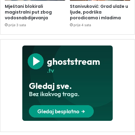
Mještani blokirali
Stanivuković: Grad ulaže u
magistralni put zbog
ljude, podrška
vodosnabdijevanja
porodicama i mladima
prije 3 sata
prije 4 sata