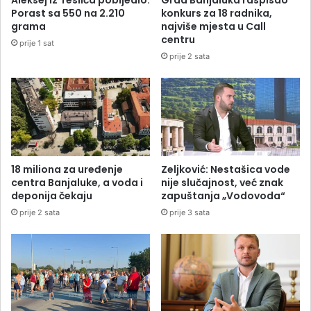
Aleksej iz Teslića pobijedio:
Grad Banjaluka raspisao
Porast sa 550 na 2.210
konkurs za 18 radnika,
grama
najviše mjesta u Call
centru
prije 1 sat
prije 2 sata
18 miliona za uređenje
Zeljković: Nestašica vode
centra Banjaluke, a voda i
nije slučajnost, već znak
deponija čekaju
zapuštanja „Vodovoda“
prije 2 sata
prije 3 sata