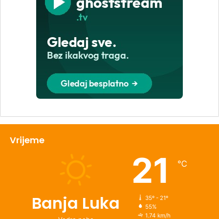
Vrijeme
21
℃
Banja Luka
35º - 21º
55%
1.74 km/h