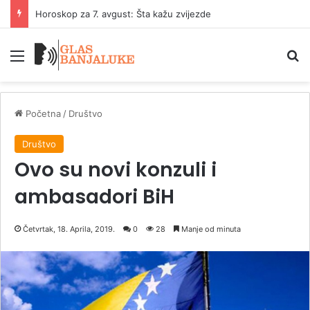
Lepa Lukić i provalnik: Lopov odustao od pljačke kada ju je prepoznao
Meni
P
Početna
/
Društvo
Društvo
Ovo su novi konzuli i
ambasadori BiH
Četvrtak, 18. Aprila, 2019.
0
28
Manje od minuta