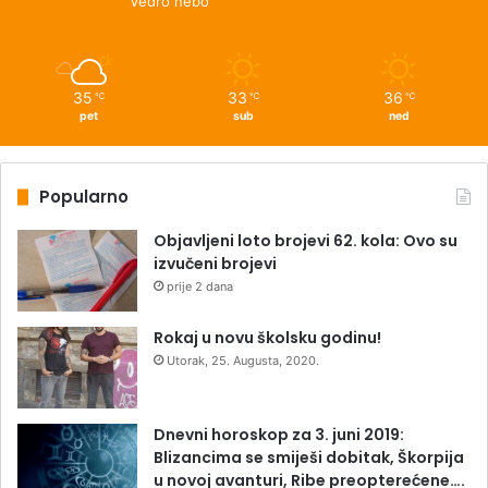
Vedro nebo
35
33
36
℃
℃
℃
pet
sub
ned
Popularno
Objavljeni loto brojevi 62. kola: Ovo su
izvučeni brojevi
prije 2 dana
Rokaj u novu školsku godinu!
Utorak, 25. Augusta, 2020.
Dnevni horoskop za 3. juni 2019:
Blizancima se smiješi dobitak, Škorpija
u novoj avanturi, Ribe preopterećene….