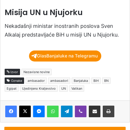
Misija UN u Njujorku
Nekadašnji ministar inostranih poslova Sven
Alkalaj predstavljaće BiH u misiji UN u Njujorku.
GlasBanjaluke na Telegramu
Izvor
Nezavisne novine
Oznake
ambasador
ambasadori
Banjaluka
BiH
BN
Egipat
Ujedinjeno Kraljevstvo
UN
Vatikan
Messenger
WhatsApp
Telegram
Viber
Podijeli putem e-pošte
Štampaj