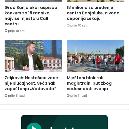
Grad Banjaluka raspisao
18 miliona za uređenje
konkurs za 18 radnika,
centra Banjaluke, a voda i
najviše mjesta u Call
deponija čekaju
centru
prije 10 sati
prije 10 sati
Zeljković: Nestašica vode
Mještani blokirali
nije slučajnost, već znak
magistralni put zbog
zapuštanja „Vodovoda“
vodosnabdijevanja
prije 11 sati
prije 11 sati