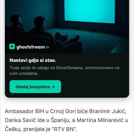
Nastavi gdje si stao.
Tvoje serije te cekaju na GhostStreamu, sinhronizovano na
svim uredajima.
Gledaj besplatno →
Ambasador BiH u Crnoj Gori biće Branimir Jukić,
Danka Savić ide u Španiju, a Martina Mlinarević u
Češku, prenijela je “RTV BN”.