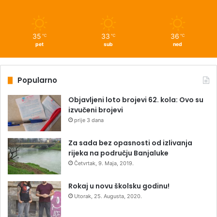
35
33
36
℃
℃
℃
pet
sub
ned
Popularno
Objavljeni loto brojevi 62. kola: Ovo su
izvučeni brojevi
prije 3 dana
Za sada bez opasnosti od izlivanja
rijeka na području Banjaluke
Četvrtak, 9. Maja, 2019.
Rokaj u novu školsku godinu!
Utorak, 25. Augusta, 2020.