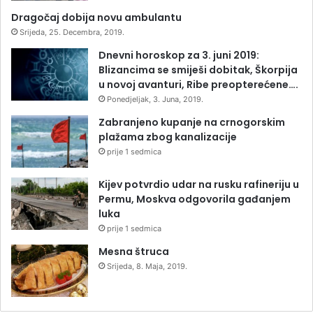
Dragočaj dobija novu ambulantu
Srijeda, 25. Decembra, 2019.
Dnevni horoskop za 3. juni 2019:
Blizancima se smiješi dobitak, Škorpija
u novoj avanturi, Ribe preopterećene….
Ponedjeljak, 3. Juna, 2019.
Zabranjeno kupanje na crnogorskim
plažama zbog kanalizacije
prije 1 sedmica
Kijev potvrdio udar na rusku rafineriju u
Permu, Moskva odgovorila gađanjem
luka
prije 1 sedmica
Mesna štruca
Srijeda, 8. Maja, 2019.