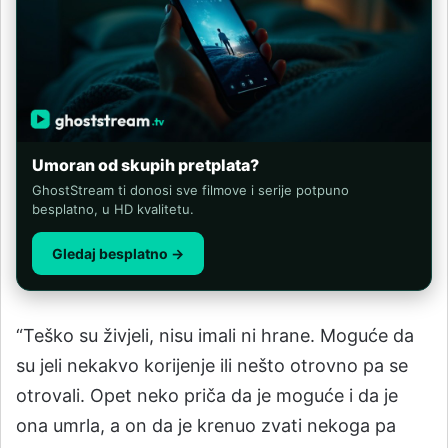
Umoran od skupih pretplata?
GhostStream ti donosi sve filmove i serije potpuno
besplatno, u HD kvalitetu.
Gledaj besplatno →
“Teško su živjeli, nisu imali ni hrane. Moguće da
su jeli nekakvo korijenje ili nešto otrovno pa se
otrovali. Opet neko priča da je moguće i da je
ona umrla, a on da je krenuo zvati nekoga pa