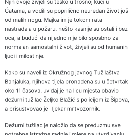
Njih dvoje živjeli su teško u trošnoj kući u
Ćatama, a vodili su poprilično neuredan život još
od malih nogu. Majka im je tokom rata
nastradala u požaru, nešto kasnije su ostali i bez
oca, a budući da nijedno nije bilo sposbno za
normalan samostalni život, živjeli su od humanih
ljudi i milostinje.
Kako su naveli iz Okružnog javnog Tužilaštva
Banjaluka, njihova tijela pronađena su u četvrtak
oko 11 časova, uviđaj je na licu mjesta obavio
dežurni tužilac Željko Blažić s policijom iz Šipova,
a prisustvovao je i ljekar mrtvozornik.
Dežurni tužilac je naložio da se preduzmu sve
potrebne istražne radnje i mjere na utvrđivanju