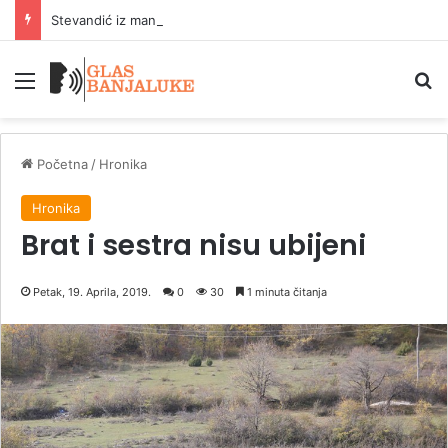
Stevandić iz manastira Draževina poručio: Da narod bude jak i obrazovan
Meni
P
Početna
/
Hronika
Hronika
Brat i sestra nisu ubijeni
Petak, 19. Aprila, 2019.
0
30
1 minuta čitanja