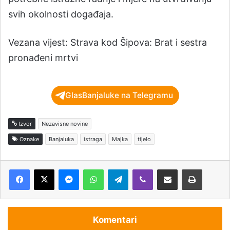
svih okolnosti događaja.
Vezana vijest: Strava kod Šipova: Brat i sestra
pronađeni mrtvi
GlasBanjaluke na Telegramu
Izvor
Nezavisne novine
Oznake
Banjaluka
istraga
Majka
tijelo
Messenger
WhatsApp
Telegram
Viber
Podijeli putem e-pošte
Štampaj
Komentari