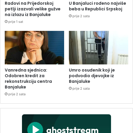
Radovi na Prijedorskoj
U Banjaluci rođeno najviše
petlji izazvali velike gužve
beba u Republici Srpskoj
na izlazu iz Banjaluke
prije 2 sata
prije 1 sat
Vanredna sjednica:
Umro osuđenik koji je
Odobren kredit za
podvodio djevojke iz
rekonstrukciju centra
Banjaluke
Banjaluke
prije 2 sata
prije 2 sata