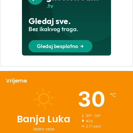
Vrijeme
30
℃
Banja Luka
35º - 24º
42%
2.71 km/h
Vedro nebo