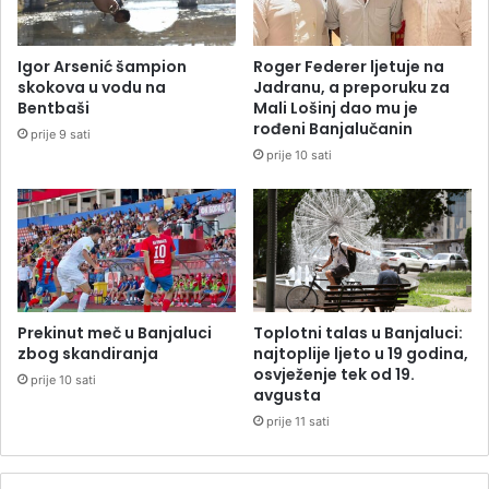
Igor Arsenić šampion
Roger Federer ljetuje na
skokova u vodu na
Jadranu, a preporuku za
Bentbaši
Mali Lošinj dao mu je
rođeni Banjalučanin
prije 9 sati
prije 10 sati
Prekinut meč u Banjaluci
Toplotni talas u Banjaluci:
zbog skandiranja
najtoplije ljeto u 19 godina,
osvježenje tek od 19.
prije 10 sati
avgusta
prije 11 sati