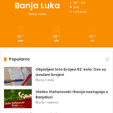
Banja Luka
36º - 20º
64%
1.45 km/h
Vedro nebo
36
38
35
℃
℃
℃
pon
uto
sri
Popularno
Objavljeni loto brojevi 62. kola: Ovo su
izvučeni brojevi
prije 5 dana
Vlatko Stefanovski i Racija nastupaju u
Banjaluci
prije 1 sedmica