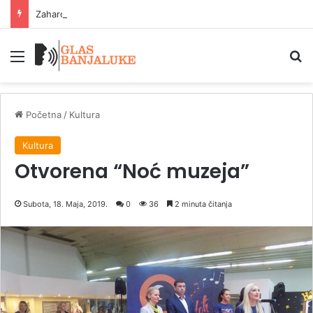
Zaharova: Zapad prećutkuje poziv njemačkog novinara na ubijanje Rusa
Meni
P
Početna
/
Kultura
Kultura
Otvorena “Noć muzeja”
Subota, 18. Maja, 2019.
0
36
2 minuta čitanja