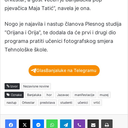
pjevačica Maja Tatić”, navela je ona.
Nogo je najavila i nastup članova Plesnog studija
“Orijana i Orija”, te dodala da će prvi i drugi dio
programa pratiti učenici fotografskog smjera
Tehnološke škole.
GlasBanjaluke na Telegramu
Izvor
Nezavisne novine
Oznake
Banjaluka
hor
Jazavac
manifestacije
muzej
nastup
Orkestar
predstava
studenti
učenici
vrtić
Messenger
WhatsApp
Telegram
Viber
Podijeli putem e-pošte
Štampaj