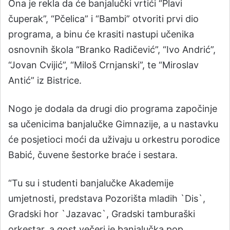
Ona je rekla da će banjalučki vrtići “Plavi
čuperak”, “Pčelica” i “Bambi” otvoriti prvi dio
programa, a binu će krasiti nastupi učenika
osnovnih škola “Branko Radičević”, “Ivo Andrić”,
“Jovan Cvijić”, “Miloš Crnjanski”, te “Miroslav
Antić” iz Bistrice.
Nogo je dodala da drugi dio programa započinje
sa učenicima banjalučke Gimnazije, a u nastavku
će posjetioci moći da uživaju u orkestru porodice
Babić, čuvene šestorke braće i sestara.
“Tu su i studenti banjalučke Akademije
umjetnosti, predstava Pozorišta mladih `Dis`,
Gradski hor `Jazavac`, Gradski tamburaški
orkestar, a gost večeri je banjalučka pop