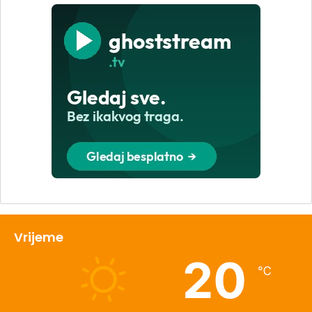
Vrijeme
20
℃