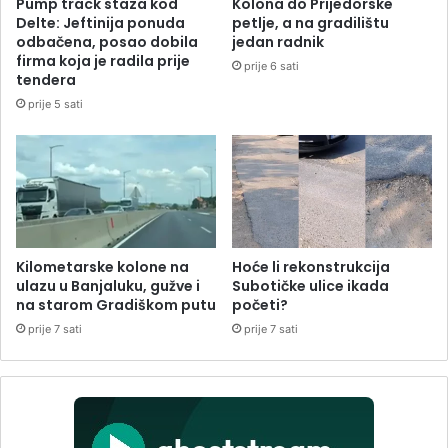
Pump track staza kod
Kolona do Prijedorske
Delte: Jeftinija ponuda
petlje, a na gradilištu
odbačena, posao dobila
jedan radnik
firma koja je radila prije
prije 6 sati
tendera
prije 5 sati
Kilometarske kolone na
Hoće li rekonstrukcija
ulazu u Banjaluku, gužve i
Subotičke ulice ikada
na starom Gradiškom putu
početi?
prije 7 sati
prije 7 sati