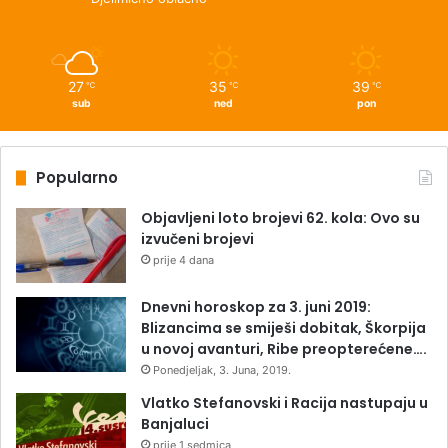
27
35
39
℃
℃
℃
sub
ned
pon
Popularno
Objavljeni loto brojevi 62. kola: Ovo su
izvučeni brojevi
prije 4 dana
Dnevni horoskop za 3. juni 2019:
Blizancima se smiješi dobitak, Škorpija
u novoj avanturi, Ribe preopterećene….
Ponedjeljak, 3. Juna, 2019.
Vlatko Stefanovski i Racija nastupaju u
Banjaluci
prije 1 sedmica