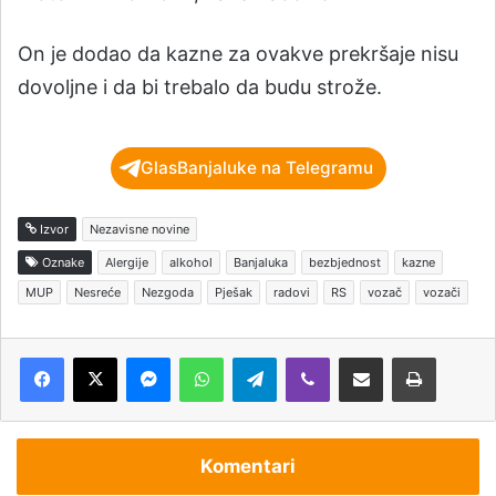
On je dodao da kazne za ovakve prekršaje nisu
dovoljne i da bi trebalo da budu strože.
GlasBanjaluke na Telegramu
Izvor
Nezavisne novine
Oznake
Alergije
alkohol
Banjaluka
bezbjednost
kazne
MUP
Nesreće
Nezgoda
Pješak
radovi
RS
vozač
vozači
Messenger
WhatsApp
Telegram
Viber
Podijeli putem e-pošte
Štampaj
Komentari