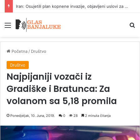
Iran: Osujetili plan kopnene invazije, objavljeni uslovi za Ormuz
Meni
P
Početna
/
Društvo
Društvo
Najpijaniji vozači iz
Gradiške i Bratunca: Za
volanom sa 5,18 promila
Ponedjeljak, 10. Juna, 2019.
0
28
2 minuta čitanja