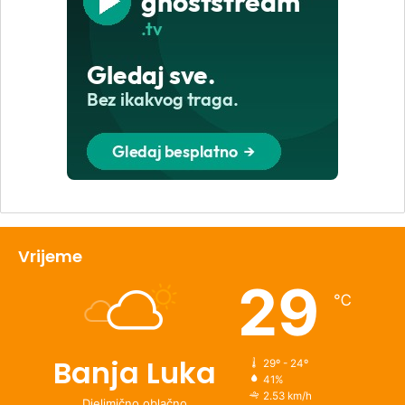
Vrijeme
29
℃
Banja Luka
29º - 24º
41%
2.53 km/h
Djelimično oblačno