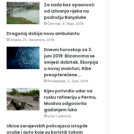
Za sada bez opasnosti
od izlivanja rijeka na
području Banjaluke
Četvrtak, 9. Maja, 2019.
Dragočaj dobija novu ambulantu
Srijeda, 25. Decembra, 2019.
Dnevni horoskop za 3.
juni 2019: Blizancima se
smiješi dobitak, Škorpija
u novoj avanturi, Ribe
preopterećene….
Ponedjeljak, 3. Juna, 2019.
Kijev potvrdio udar na
rusku rafineriju u Permu,
Moskva odgovorila
gađanjem luka
prije 1 sedmica
Ubice sarajevskih policajaca istopile
oružje i auto koje su koristili tokom