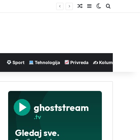
Nasumičan članak
Sidebar
Switch skin
Pretraga
Sport
Tehnologija
Privreda
✍️ Kolumne