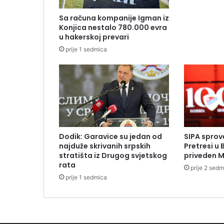
Sa računa kompanije Igman iz
Konjica nestalo 780.000 evra
u hakerskoj prevari
prije 1 sedmica
Dodik: Garavice su jedan od
SIPA sprov
najduže skrivanih srpskih
Pretresi u 
stratišta iz Drugog svjetskog
priveden M
rata
prije 2 sed
prije 1 sedmica