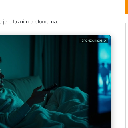
č je o lažnim diplomama.
SPONZORISANO