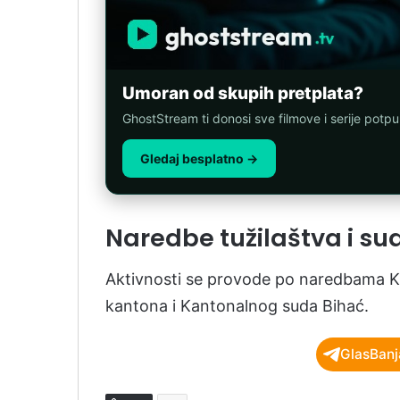
Umoran od skupih pretplata?
GhostStream ti donosi sve filmove i serije potp
Gledaj besplatno →
Naredbe tužilaštva i su
Aktivnosti se provode po naredbama 
kantona i Kantonalnog suda Bihać.
GlasBanj