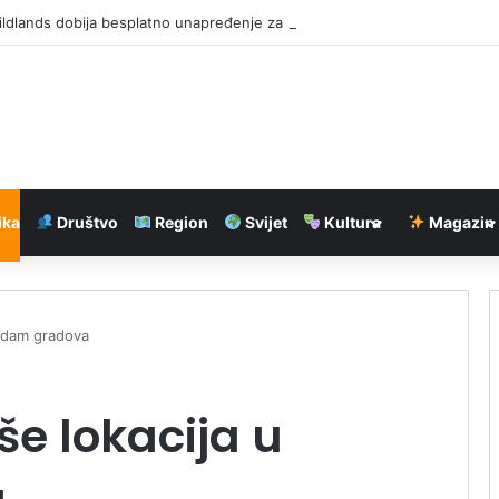
ldlands dobija besplatno unapređenje za nove konzole
ika
Društvo
Region
Svijet
Kultura
Magazin
sedam gradova
še lokacija u