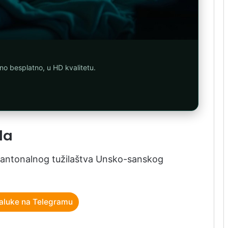
uno besplatno, u HD kvalitetu.
da
Kantonalnog tužilaštva Unsko-sanskog
aluke na Telegramu