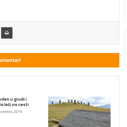
tem e-pošte
Štampaj
omentari
oden u grudi i
a leži na cesti
ecembra, 2019.