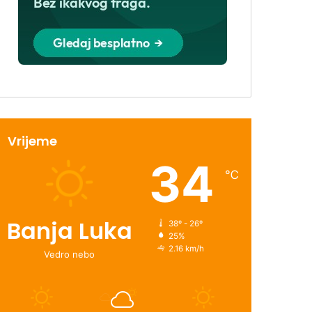
Vrijeme
34
℃
Banja Luka
38º - 26º
25%
2.16 km/h
Vedro nebo