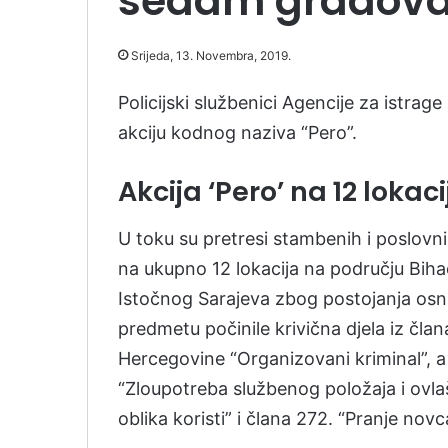
sedam gradov
Srijeda, 13. Novembra, 2019.
Policijski službenici Agencije za istrage
akciju kodnog naziva “Pero”.
Akcija ‘Pero’ na 12 lokaci
U toku su pretresi stambenih i poslovnih
na ukupno 12 lokacija na području Bihać
Istočnog Sarajeva zbog postojanja os
predmetu počinile krivična djela iz čl
Hercegovine “Organizovani kriminal”, a 
“Zloupotreba službenog položaja i ovlaš
oblika koristi” i člana 272. “Pranje novc