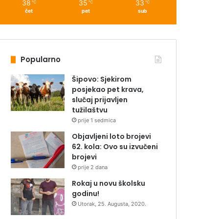
38
35
33
℃
℃
℃
čet
pet
sub
Popularno
Šipovo: Sjekirom
posjekao pet krava,
slučaj prijavljen
tužilaštvu
prije 1 sedmica
Objavljeni loto brojevi
62. kola: Ovo su izvučeni
brojevi
prije 2 dana
Rokaj u novu školsku
godinu!
Utorak, 25. Augusta, 2020.