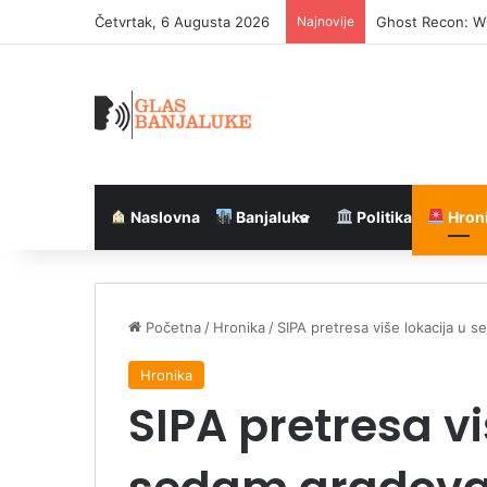
Četvrtak, 6 Augusta 2026
Najnovije
Ghost Recon: Wi
Naslovna
Banjaluka
Politika
Hron
Početna
/
Hronika
/
SIPA pretresa više lokacija u 
Hronika
SIPA pretresa vi