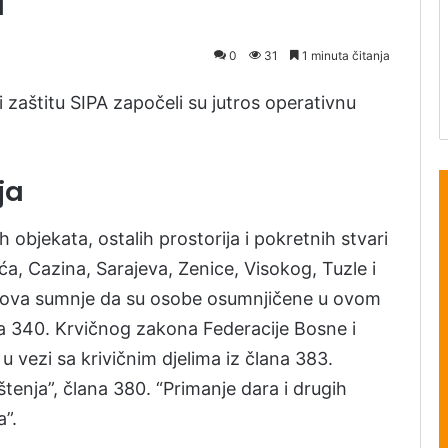
a
0
31
1 minuta čitanja
 i zaštitu SIPA započeli su jutros operativnu
ja
 objekata, ostalih prostorija i pokretnih stvari
a, Cazina, Sarajeva, Zenice, Visokog, Tuzle i
nova sumnje da su osobe osumnjičene u ovom
ana 340. Krvičnog zakona Federacije Bosne i
u vezi sa krivičnim djelima iz člana 383.
tenja”, člana 380. “Primanje dara i drugih
a”.