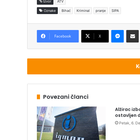
Izvor
ATV
Oznake
Bihać
Kriminal
pranje
SIPA
Messenger
Podijeli pu
Facebook
X
K
Povezani članci
Alžirac izb
ostavljen d
Petak, 6. D