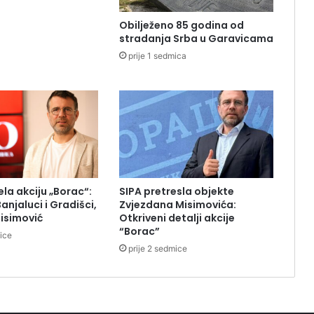
Obilježeno 85 godina od
stradanja Srba u Garavicama
prije 1 sedmica
ela akciju „Borac“:
SIPA pretresla objekte
Banjaluci i Gradišci,
Zvjezdana Misimovića:
isimović
Otkriveni detalji akcije
“Borac”
mice
prije 2 sedmice