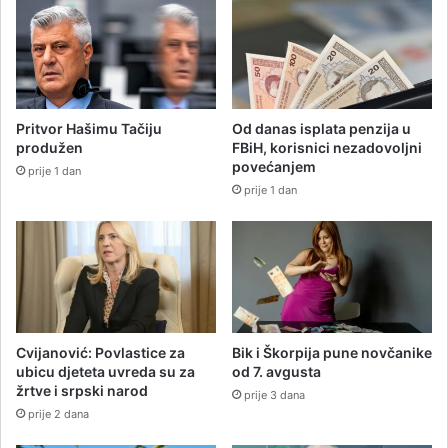
Pritvor Hašimu Tačiju
Od danas isplata penzija u
produžen
FBiH, korisnici nezadovoljni
povećanjem
prije 1 dan
prije 1 dan
Cvijanović: Povlastice za
Bik i Škorpija pune novčanike
ubicu djeteta uvreda su za
od 7. avgusta
žrtve i srpski narod
prije 3 dana
prije 2 dana