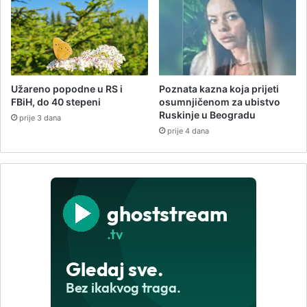
Užareno popodne u RS i
Poznata kazna koja prijeti
FBiH, do 40 stepeni
osumnjičenom za ubistvo
Ruskinje u Beogradu
prije 3 dana
prije 4 dana