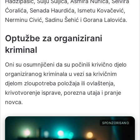
Hadžipašić, Sulju Suljića, Asmira Nuhića, Selvira
Ćoralića, Senada Haurdića, Ismetu Kovačević,
Nerminu Civić, Sadinu Šehić i Gorana Lalovića.
Optužbe za organizirani
kriminal
Oni su osumnjičeni da su počinili krivično djelo
organiziranog kriminala u vezi sa krivičnim
djelom zloupotreba položaja ili ovlaštenja,
krivotvorenje isprave, porezna utaja i pranje
novca.
SPONZORISANO