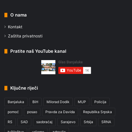
O nama
Kontakt
Zaštita privatnosti
Pratite naš YouTube kanal
Ključne riječi
Banjaluka
BiH
Milorad Dodik
MUP
Policija
pomoć
posao
Pravda za Davida
Republika Srpska
RS
SAD
saobraćaj
Sarajevo
Srbija
SRNA
tužilaštvo
vrijeme
zdravlje