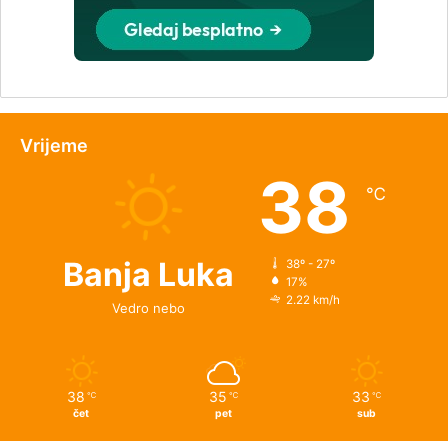
Vrijeme
38
℃
Banja Luka
38º - 27º
17%
2.22 km/h
Vedro nebo
38
35
33
℃
℃
℃
čet
pet
sub