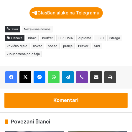
GlasBanjaluke na Telegramu
Izvor
Nezavisne novine
Oznake
Bihać
budžet
DIPLOMA
diplome
FBIH
istraga
krivično djelo
novac
posao
pranje
Pritvor
Sud
Zloupotreba položaja
Messenger
WhatsApp
Telegram
Viber
Podijeli putem e-pošte
Štampaj
Komentari
Povezani članci