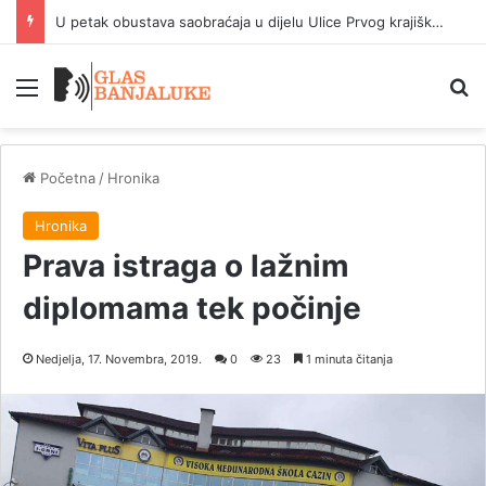
Policijska akcija Trasa u Banjaluci: tri lica uhapšena, oduzeto 14 pušaka
Meni
P
Početna
/
Hronika
Hronika
Prava istraga o lažnim
diplomama tek počinje
Nedjelja, 17. Novembra, 2019.
0
23
1 minuta čitanja