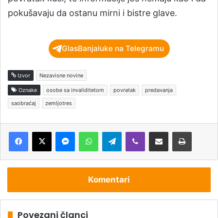
pokušavaju da ostanu mirni i bistre glave.
GlasBanjaluke na Telegramu
Izvor
Nezavisne novine
Oznake
osobe sa invaliditetom
povratak
predavanja
saobraćaj
zemljotres
Messenger
WhatsApp
Telegram
Viber
Podijeli putem e-pošte
Štampaj
Komentari
Povezani članci