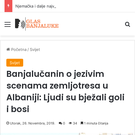
Njemačka i dalje najveća ekonomija EU sa 23,8 odsto BDP-a
Meni
P
Početna
/
Svijet
Svijet
Banjalučanin o jezivim
scenama zemljotresa u
Albaniji: Ljudi su bježali goli
i bosi
Utorak, 26. Novembra, 2019.
0
34
1 minuta čitanja