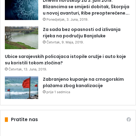
Dnevni horoskop za 3. juni 2019:
Blizancima se smiješi dobitak, Škorpija
u novoj avanturi, Ribe preopterećene….
Ponedjeljak, 3. Juna, 2019.
Za sada bez opasnosti od izlivanja
rijeka na području Banjaluke
Četvrtak, 9. Maja, 2019.
Ubice sarajevskih policajaca istopile oružje i auto koje
su koristili tokom zločina?
Četvrtak, 13. Juna, 2019.
Zabranjeno kupanje na crnogorskim
plažama zbog kanalizacije
prije 1 sedmica
Pratite nas