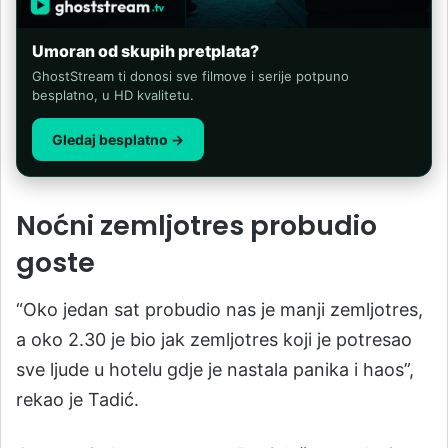
Umoran od skupih pretplata?
GhostStream ti donosi sve filmove i serije potpuno
besplatno, u HD kvalitetu.
Gledaj besplatno →
Noćni zemljotres probudio
goste
“Oko jedan sat probudio nas je manji zemljotres,
a oko 2.30 je bio jak zemljotres koji je potresao
sve ljude u hotelu gdje je nastala panika i haos”,
rekao je Tadić.