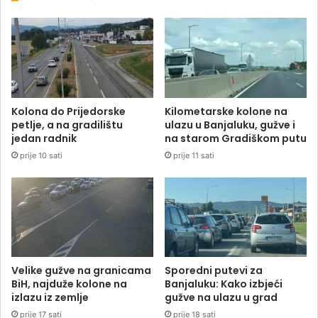
Kolona do Prijedorske
Kilometarske kolone na
petlje, a na gradilištu
ulazu u Banjaluku, gužve i
jedan radnik
na starom Gradiškom putu
prije 10 sati
prije 11 sati
Velike gužve na granicama
Sporedni putevi za
BiH, najduže kolone na
Banjaluku: Kako izbjeći
izlazu iz zemlje
gužve na ulazu u grad
prije 17 sati
prije 18 sati