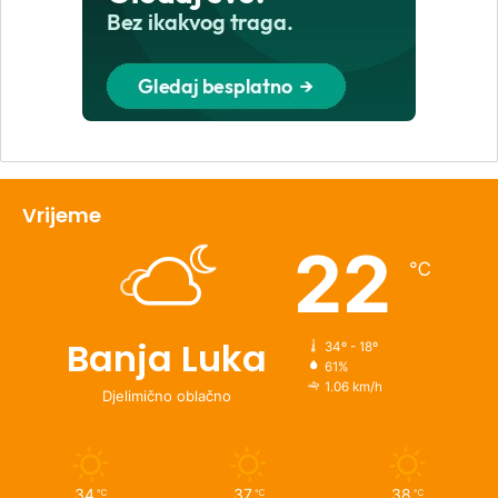
Vrijeme
22
℃
Banja Luka
34º - 18º
61%
1.06 km/h
Djelimično oblačno
34
37
38
℃
℃
℃