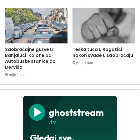
Saobraćajne gužve u
Teška tuča u Rogatici
Banjaluci: Kolone od
nakon svađe u saobraćaju
Autobuske stanice do
prije 1 dan
Derviša
prije 1 dan