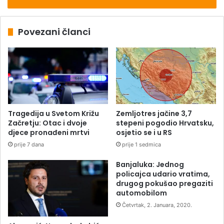
Povezani članci
Tragedija u Svetom Križu
Zemljotres jačine 3,7
Začretju: Otac i dvoje
stepeni pogodio Hrvatsku,
djece pronađeni mrtvi
osjetio se i u RS
prije 7 dana
prije 1 sedmica
Banjaluka: Jednog
policajca udario vratima,
drugog pokušao pregaziti
automobilom
Četvrtak, 2. Januara, 2020.