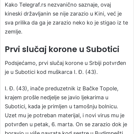
Kako Telegraf.rs nezvanično saznaje, ovaj
kineski državljanin se nije zarazio u Kini, već je
sva prilika da ga je zarazio neko ko je stigao iz te
zemlje.
Prvi slučaj korone u Subotici
Podsjećamo, prvi slučaj korone u Srbiji potvrđen
je u Subotici kod muškarca I. Đ. (43).
I. Đ. (43), inače preduzetnik iz Bačke Topole,
krajem prošle nedjelje se javio ljekarima u
Subotici, kada je primljen u tamošnju bolnicu.
Uzet mu je potreban materijal, i novi virus mu je
potvrđen u petak, 6. marta. On se zarazio dok je
boravio u više navrata kod sestre u Budimpešti.