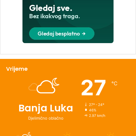
Vrijeme
27
℃
Banja Luka
27º - 24º
46%
2.97 km/h
Djelimično oblačno