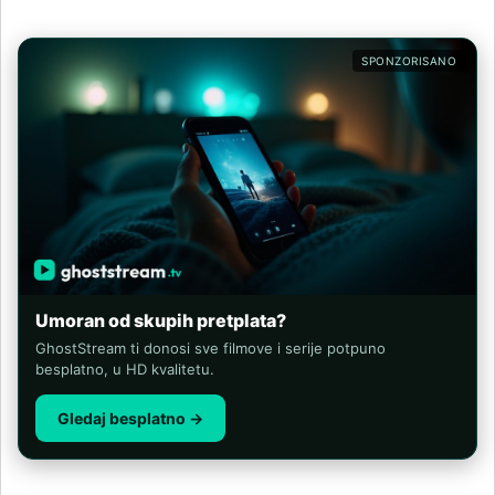
SPONZORISANO
Umoran od skupih pretplata?
GhostStream ti donosi sve filmove i serije potpuno
besplatno, u HD kvalitetu.
Gledaj besplatno →