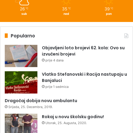
26
35
39
℃
℃
℃
sub
ned
pon
Popularno
Objavljeni loto brojevi 62. kola: Ovo su
izvučeni brojevi
prije 4 dana
Vlatko Stefanovski i Racija nastupaju u
Banjaluci
prije 1 sedmica
Dragočaj dobija novu ambulantu
Srijeda, 25. Decembra, 2019.
Rokaj u novu školsku godinu!
Utorak, 25. Augusta, 2020.