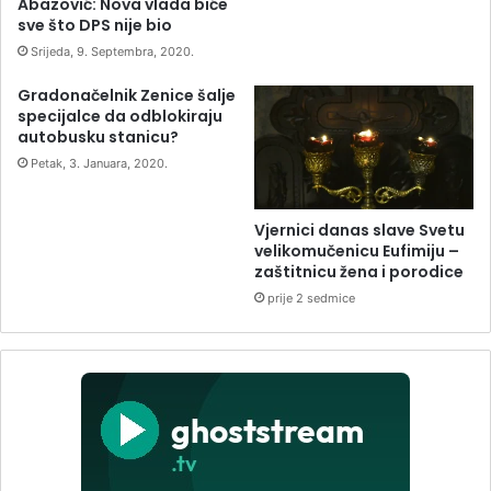
Abazović: Nova vlada biće
sve što DPS nije bio
Srijeda, 9. Septembra, 2020.
Gradonačelnik Zenice šalje
specijalce da odblokiraju
autobusku stanicu?
Petak, 3. Januara, 2020.
Vjernici danas slave Svetu
velikomučenicu Eufimiju –
zaštitnicu žena i porodice
prije 2 sedmice