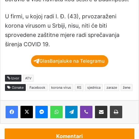
U firmi, u kojoj radi I. Đ. (43), prvozaraženi
korona virusom u Srbiji, nisu, niti će biti
sprovedene zaštitne mjere radi sprečavanja
širenja COVID 19.
GlasBanjaluke na Telegramu
Izvor
ATV
Oznake
Facebook
korona virus
RS
sjednica
zaraze
žene
Messenger
WhatsApp
Telegram
Viber
Podijeli putem e-pošte
Štampaj
Komentari