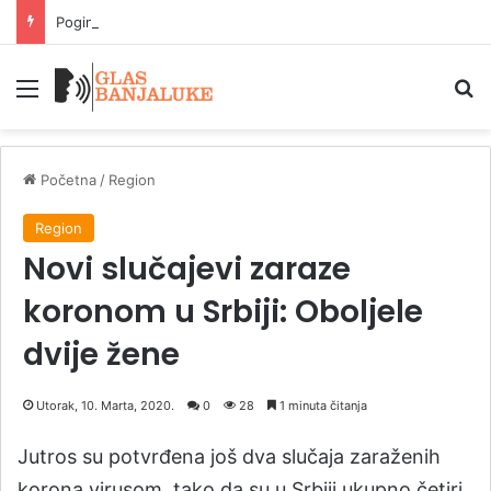
Poginuo motociklista u saobraćajnoj nesreći kod Hadžića
Meni
P
Početna
/
Region
Region
Novi slučajevi zaraze
koronom u Srbiji: Oboljele
dvije žene
Utorak, 10. Marta, 2020.
0
28
1 minuta čitanja
Jutros su potvrđena još dva slučaja zaraženih
korona virusom, tako da su u Srbiji ukupno četiri