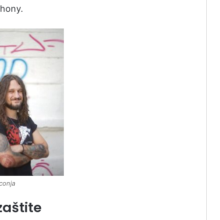
phony.
conja
zaštite