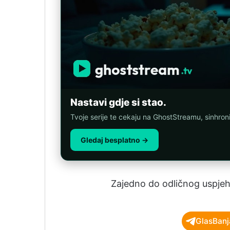
Nastavi gdje si stao.
Tvoje serije te cekaju na GhostStreamu, sinhro
Gledaj besplatno →
Zajedno do odličnog uspjeh
GlasBanj