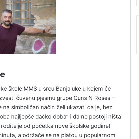
đe
ke škole MMS u srcu Banjaluke u kojem će
e izvesti čuvenu pjesmu grupe Guns N Roses –
a simboličan način želi ukazati da je, bez
roba najljepše đačko doba” i da ne postoji ništa
 i roditelje od početka nove školske godine!
minuta, a održaće se na platou u popularnom