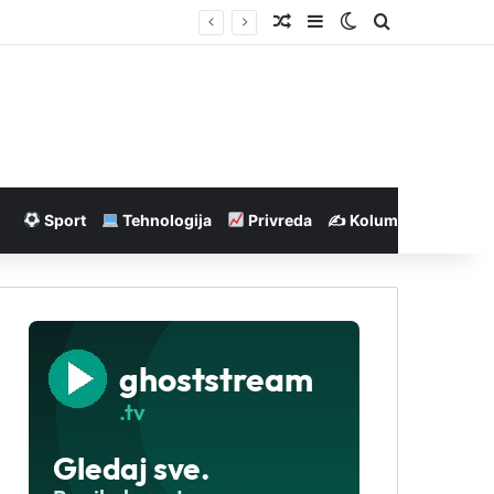
Nasumičan članak
Sidebar
Switch skin
Pretraga
Sport
Tehnologija
Privreda
✍️ Kolumne