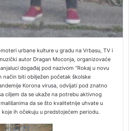
romoteri urbane kulture u gradu na Vrbasu, TV i
a i muzički autor Dragan Moconja, organizovaće
Banjaluci događaj pod nazivom “Rokaj u novu
n način biti obilježen početak školske
andemije Korona virusa, odvijati pod znatno
sa ciljem da se ukaže na potrebu aktivnog
mališanima da se što kvalitetnije uhvate u
koje ih očekuju u predstojećem periodu.