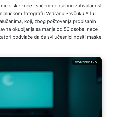
 medijske kuće. Ističemo posebnu zahvalanost
banjalučkom fotografu Vedranu Ševčuku Alfu i
lučanima, koji, zbog poštovanja propisanih
 javna okupljanja sa manje od 50 osoba, neće
atori podvlače da će svi učesnici nositi maske
SPONZORISANO