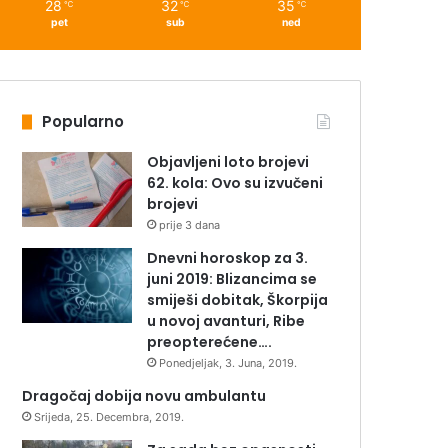
28
32
35
℃
℃
℃
pet
sub
ned
Popularno
Objavljeni loto brojevi
62. kola: Ovo su izvučeni
brojevi
prije 3 dana
Dnevni horoskop za 3.
juni 2019: Blizancima se
smiješi dobitak, Škorpija
u novoj avanturi, Ribe
preopterećene….
Ponedjeljak, 3. Juna, 2019.
Dragočaj dobija novu ambulantu
Srijeda, 25. Decembra, 2019.