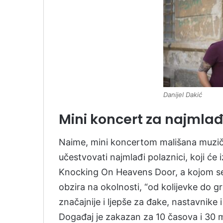
Danijel Dakić
Mini koncert za najmla
Naime, mini koncertom mališana muzič
učestvovati najmlađi polaznici, koji ć
Knocking On Heavens Door, a kojom se n
obzira na okolnosti, “od kolijevke do g
značajnije i ljepše za đake, nastavnike
Događaj je zakazan za 10 časova i 30 