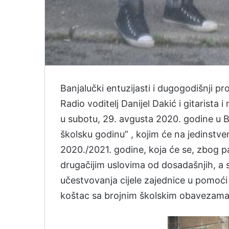
Banjalučki entuzijasti i dugogodišnji p
Radio voditelj Danijel Dakić i gitarist
u subotu, 29. avgusta 2020. godine u 
školsku godinu” , kojim će na jedinstve
2020./2021. godine, koja će se, zbog p
drugačijim uslovima od dosadašnjih, a 
učestvovanja cijele zajednice u pomoći 
koštac sa brojnim školskim obavezama 