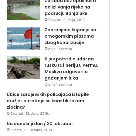
Za sada bez opasnosti
od izlivanja rijeka na
području Banjaluke
Četvrtak, 9. Maja, 2019.
Zabranjeno kupanje na
crnogorskim plažama
zbog kanalizacije
prije 1 sedmica
Kijev potvrdio udar na
rusku rafineriju u Permu,
Moskva odgovorila
gađanjem luka
prije 1 sedmica
Ubice sarajevskih policajaca istopile
oružje i auto koje su koristili tokom
zločina?
Četvrtak, 13. Juna, 2019.
Na današnji dan / 20. oktobar
Subota, 20. Oktobra, 2018.