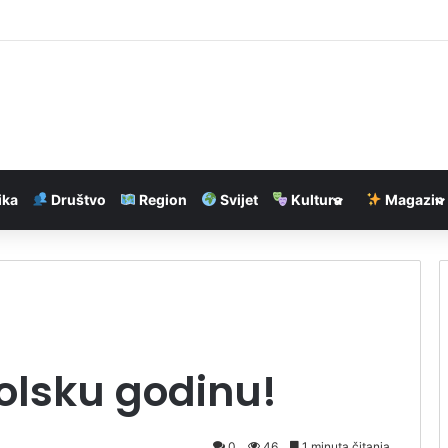
mahta i motocikl izvučeni iz Dunava kod Budimpešte
ika
Društvo
Region
Svijet
Kultura
Magazin
olsku godinu!
0
46
1 minuta čitanja