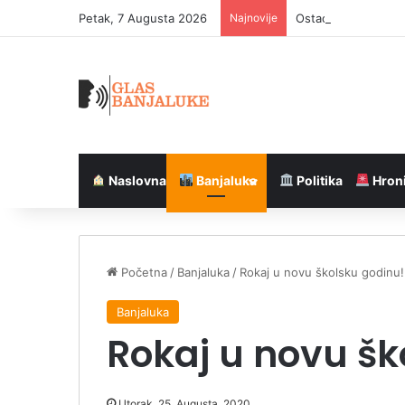
Petak, 7 Augusta 2026
Najnovije
Ostaci vojnika Ver
Naslovna
Banjaluka
Politika
Hron
Početna
/
Banjaluka
/
Rokaj u novu školsku godinu!
Banjaluka
Rokaj u novu šk
Utorak, 25. Augusta, 2020.