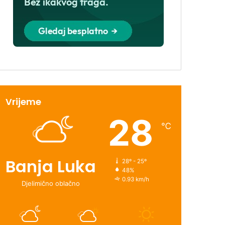
Vrijeme
28
℃
Banja Luka
28º - 25º
48%
0.93 km/h
Djelimično oblačno