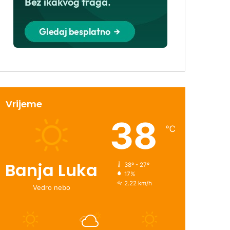
Vrijeme
38
℃
Banja Luka
38º - 27º
17%
2.22 km/h
Vedro nebo