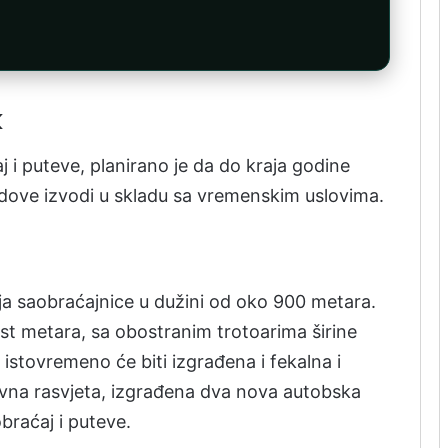
k
aj i puteve, planirano je da do kraja godine
dove izvodi u skladu sa vremenskim uslovima.
dnja saobraćajnice u dužini od oko 900 metara.
šest metara, sa obostranim trotoarima širine
istovremeno će biti izgrađena i fekalna i
javna rasvjeta, izgrađena dva nova autobska
obraćaj i puteve.