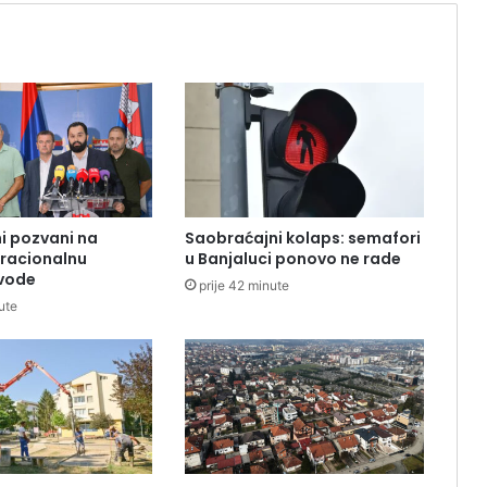
i pozvani na
Saobraćajni kolaps: semafori
i racionalnu
u Banjaluci ponovo ne rade
 vode
prije 42 minute
ute