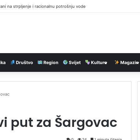
ps: semafori u Banjaluci ponovo ne rade
ika
Društvo
Region
Svijet
Kultura
Magazin
govac
vi put za Šargovac
0
24
1 minuta čitanja