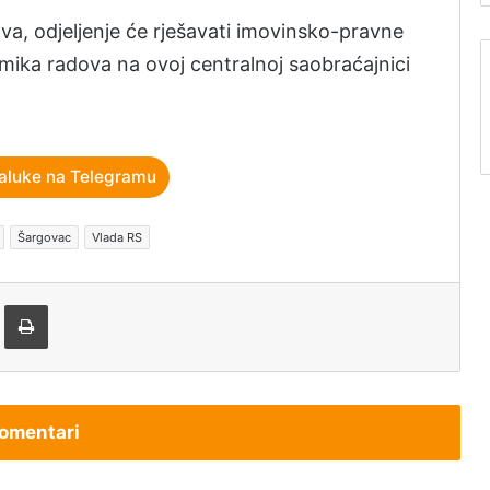
a, odjeljenje će rješavati imovinsko-pravne
amika radova na ovoj centralnoj saobraćajnici
aluke na Telegramu
Šargovac
Vlada RS
tem e-pošte
Štampaj
omentari