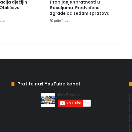
cija dječijih
Probijanje spratnosti u
Obilićevu i
Rosuljama: Predviđene
zgrade od sedam spratova
ute
prije 1 sat
Pratite naš YouTube kanal