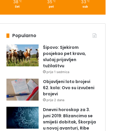
38
35
33
℃
℃
℃
čet
pet
sub
Popularno
Šipovo: Sjekirom
posjekao pet krava,
slučaj prijavljen
tužilaštvu
prije 1 sedmica
Objavljeni loto brojevi
62. kola: Ovo su izvučeni
brojevi
prije 2 dana
Dnevni horoskop za 3.
juni 2019: Blizancima se
smiješi dobitak, Škorpija
u novoj avanturi, Ribe