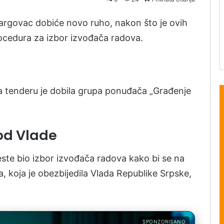
Šargovac dobiće novo ruho, nakon što je ovih
cedura za izbor izvođača radova.
na tenderu je dobila grupa ponuđača „Građenje
od Vlade
 jeste bio izbor izvođača radova kako bi se na
a, koja je obezbijedila Vlada Republike Srpske,
SPONZORISANO