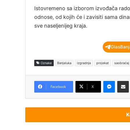
Istovremeno sa izborom izvođača radov
odnose, od kojih će i zavisiti sama din
sve naseljenijeg kraja.
GlasBanj
Oznake
Banjaluka
izgradnja
projekat
saobraćaj
Messenger
Podijeli pu
Facebook
X
K