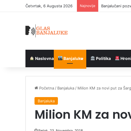
Četvrtak, 6 Augusta 2026
Najnovije
Saobraćajni kola
Naslovna
Banjaluka
Politika
Hron
Početna
/
Banjaluka
/
Milion KM za novi put za Šar
Banjaluka
Milion KM za no
Petak, 23. Novembra, 2018.