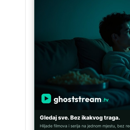
Gledaj sve. Bez ikakvog traga.
Hiljade filmova i serija na jednom mjestu, bez reg