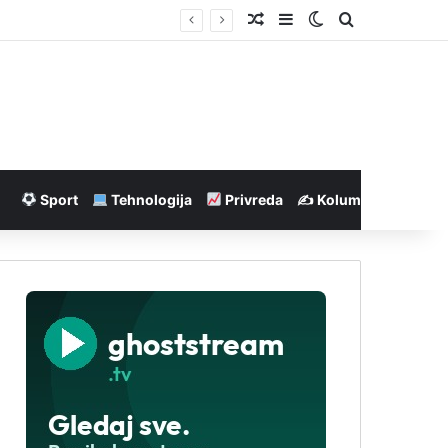
Nasumičan članak
Sidebar
Switch skin
Pretraga
Sport
Tehnologija
Privreda
✍️ Kolumne