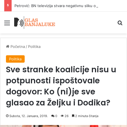
Petrović: BN televizija stvara negativnu sliku o vodovodu
Meni
P
Početna
/
Politika
Politika
Sve stranke koalicije nisu u
potpunosti ispoštovale
dogovor: Ko (ni)je sve
glasao za Željku i Dodika?
Subota, 12. Januara, 2019.
0
26
2 minuta čitanja