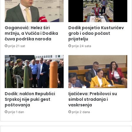
Goganović: Helez širi
Dodik posjetio Kusturićev
mržnju, a Vučića i Dodika
grob i odao počast
čuva podrška naroda
prijatelju
prije 21 sat
prije 24 sata
Dodik: naklon Republici
Ijačićeva: Prebilovci su
Srpskoj nije puki gest
simbol stradanja i
poštovanja
vaskrsenja
prije 1 dan
prije 2 dana