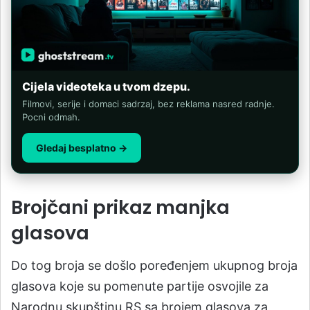
Cijela videoteka u tvom dzepu.
Filmovi, serije i domaci sadrzaj, bez reklama nasred radnje.
Pocni odmah.
Gledaj besplatno →
Brojčani prikaz manjka
glasova
Do tog broja se došlo poređenjem ukupnog broja
glasova koje su pomenute partije osvojile za
Narodnu skupštinu RS sa brojem glasova za