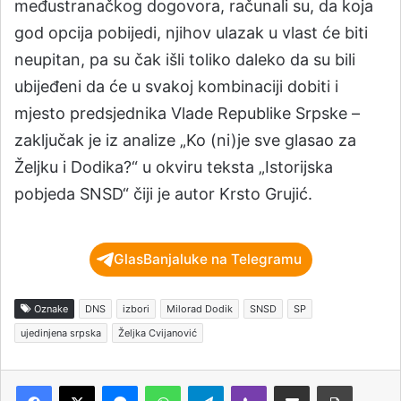
međustranačkog dogovora, računali su, da koja
god opcija pobijedi, njihov ulazak u vlast će biti
neupitan, pa su čak išli toliko daleko da su bili
ubijeđeni da će u svakoj kombinaciji dobiti i
mjesto predsjednika Vlade Republike Srpske –
zaključak je iz analize „Ko (ni)je sve glasao za
Željku i Dodika?“ u okviru teksta „Istorijska
pobjeda SNSD“ čiji je autor Krsto Grujić.
GlasBanjaluke na Telegramu
Oznake
DNS
izbori
Milorad Dodik
SNSD
SP
ujedinjena srpska
Željka Cvijanović
Messenger
WhatsApp
Telegram
Viber
Podijeli putem e-pošte
Štampaj