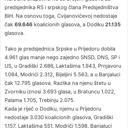
predsjednika RS i srpskog člana Predsjedništva
BiH. Na osnovu toga, Cvijanovićevoj nedostaje
čak
69.646
koalicionih glasova, a Dodiku
21.135
glasova.
Tako je predsjednica Srpske u Prijedoru dobila
4.961 glas manje nego zajedno SNSD, DNS, SP i
US, u Gradiški 2.686, Laktašima 1.943, Prnjavoru
1.084, Modrići 2.312, Bijeljini 5.563, a u Banjaluci
čak 12.795 glasova. Razlika na njenu štetu u
Zvorniku iznosi 3.693 glasa, u Bratuncu 1.022,
Palama 1.705, Trebinju 2.075.
Kada je riječ o Dodiku, njemu u Prijedoru
nedostaje 3.030 koalicionih glasova, Gradiški
1.157, Laktašima 551, Modriči 1.598, Banjaluci