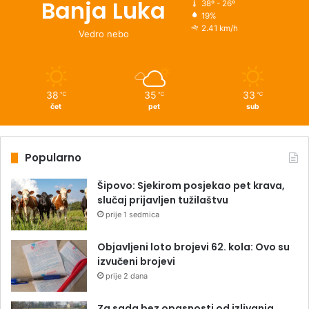
Banja Luka
38º - 26º
19%
2.41 km/h
Vedro nebo
38
35
33
℃
℃
℃
čet
pet
sub
Popularno
Šipovo: Sjekirom posjekao pet krava,
slučaj prijavljen tužilaštvu
prije 1 sedmica
Objavljeni loto brojevi 62. kola: Ovo su
izvučeni brojevi
prije 2 dana
Za sada bez opasnosti od izlivanja