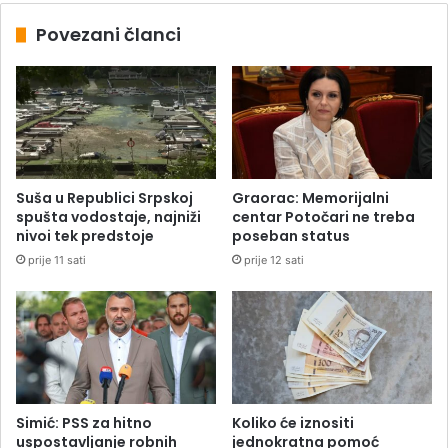
Povezani članci
Suša u Republici Srpskoj
Graorac: Memorijalni
spušta vodostaje, najniži
centar Potočari ne treba
nivoi tek predstoje
poseban status
prije 11 sati
prije 12 sati
Simić: PSS za hitno
Koliko će iznositi
uspostavljanje robnih
jednokratna pomoć