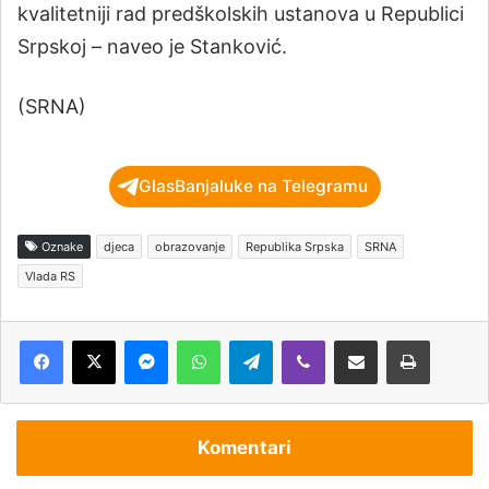
kvalitetniji rad predškolskih ustanova u Republici
Srpskoj – naveo je Stanković.
(SRNA)
GlasBanjaluke na Telegramu
Oznake
djeca
obrazovanje
Republika Srpska
SRNA
Vlada RS
Messenger
WhatsApp
Telegram
Viber
Podijeli putem e-pošte
Štampaj
Komentari