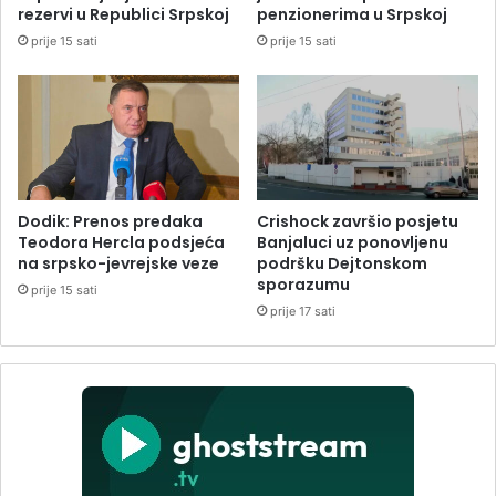
rezervi u Republici Srpskoj
penzionerima u Srpskoj
prije 15 sati
prije 15 sati
Dodik: Prenos predaka
Crishock završio posjetu
Teodora Hercla podsjeća
Banjaluci uz ponovljenu
na srpsko-jevrejske veze
podršku Dejtonskom
sporazumu
prije 15 sati
prije 17 sati