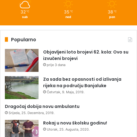
32
35
38
℃
℃
℃
sub
ned
pon
Popularno
Objavljeni loto brojevi 62. kola: Ovo su
izvučeni brojevi
prije 3 dana
Za sada bez opasnosti od izlivanja
rijeka na području Banjaluke
Četvrtak, 9. Maja, 2019.
Dragočaj dobija novu ambulantu
Srijeda, 25. Decembra, 2019.
Rokaj u novu školsku godinu!
Utorak, 25. Augusta, 2020.