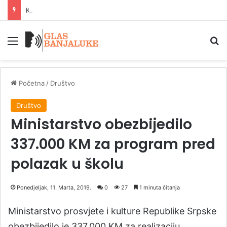
Kreativni avgust od 10. do 22. avgusta u Parku Mladen Stojanović
Meni
P
Početna
/
Društvo
Društvo
Ministarstvo obezbijedilo
337.000 KM za program pred
polazak u školu
Ponedjeljak, 11. Marta, 2019.
0
27
1 minuta čitanja
Ministarstvo prosvjete i kulture Republike Srpske
obezbijedilo je 337.000 KM za realizaciju