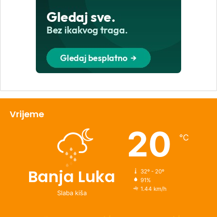
Vrijeme
20
℃
Banja Luka
32º - 20º
91%
1.44 km/h
Slaba kiša