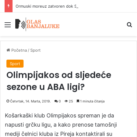
Ormuski moreuz zatvoren dok SAD ne promijene ponašanje
Meni
P
Početna
/
Sport
Sport
Olimpijakos od sljedeće
sezone u ABA ligi?
Četvrtak, 14. Marta, 2019.
0
25
1 minuta čitanja
Košarkaški klub Olimpijakos spreman je da
napusti grčku ligu, a kako prenose tamošnji
mediji čelnici kluba iz Pireja kontaktirali su