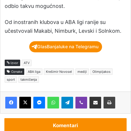
odbio takvu mogućnost.
Od inostranih klubova u ABA ligi ranije su
učestvovali Makabi, Nimburk, Levski i Solnkom.
GlasBanjaluke na Telegramu
Izvor
ATV
Oznake
ABA liga
Krešimir Novosel
mediji
Olimpijakos
sport
takmičenja
Messenger
WhatsApp
Telegram
Viber
Podijeli putem e-pošte
Štampaj
Komentari