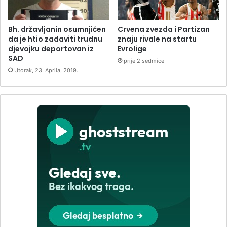
Bh. državljanin osumnjičen
Crvena zvezda i Partizan
da je htio zadaviti trudnu
znaju rivale na startu
djevojku deportovan iz
Evrolige
SAD
prije 2 sedmice
Utorak, 23. Aprila, 2019.