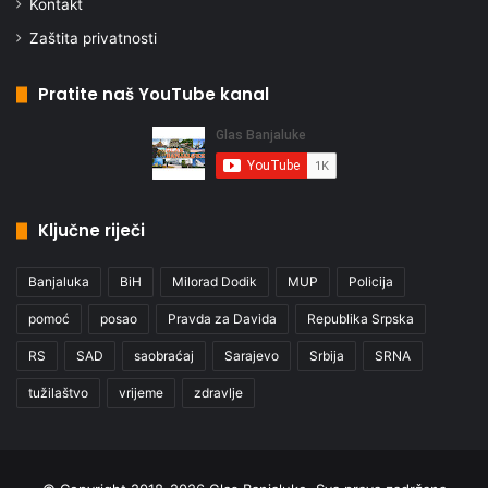
Kontakt
Zaštita privatnosti
Pratite naš YouTube kanal
Ključne riječi
Banjaluka
BiH
Milorad Dodik
MUP
Policija
pomoć
posao
Pravda za Davida
Republika Srpska
RS
SAD
saobraćaj
Sarajevo
Srbija
SRNA
tužilaštvo
vrijeme
zdravlje