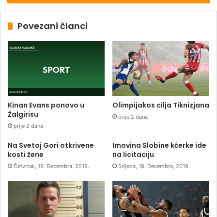
Povezani članci
Kinan Evans ponovo u
Olimpijakos cilja Tiknizjana
Žalgirisu
prije 2 dana
prije 2 dana
Na Svetoj Gori otkrivene
Imovina Slobine kćerke ide
kosti žene
na licitaciju
Četvrtak, 19. Decembra, 2019.
Srijeda, 18. Decembra, 2019.