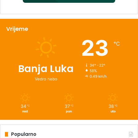
Vrijeme
23
℃
Banja Luka
34º - 22º
58%
0.49 km/h
Vedro nebo
34
37
38
℃
℃
℃
ned
pon
uto
Popularno