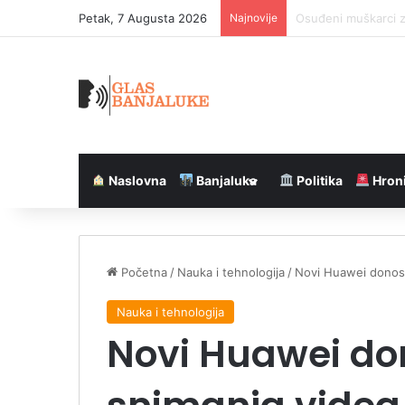
Petak, 7 Augusta 2026
Najnovije
Ogroman požar u De
Naslovna
Banjaluka
Politika
Hron
Početna
/
Nauka i tehnologija
/
Novi Huawei donosi
Nauka i tehnologija
Novi Huawei do