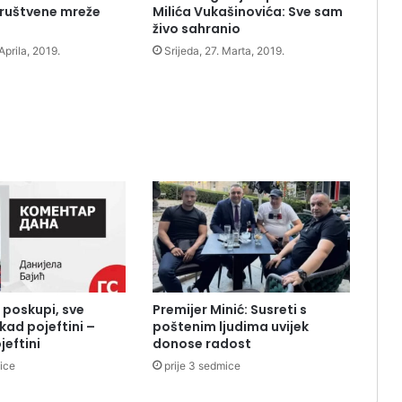
društvene mreže
Milića Vukašinovića: Sve sam
živo sahranio
Aprila, 2019.
Srijeda, 27. Marta, 2019.
 poskupi, sve
Premijer Minić: Susreti s
kad pojeftini –
poštenim ljudima uvijek
jeftini
donose radost
mice
prije 3 sedmice