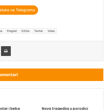
aluke na Telegramu
na
Pregled
tržište
Twitter
Video
tem e-pošte
Štampaj
omentari
včar i beba
Nova tragedija u porodici