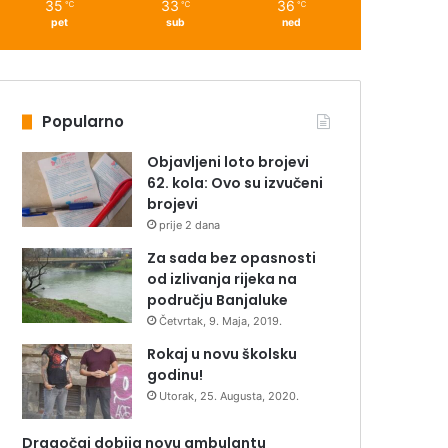
35
33
36
℃
℃
℃
pet
sub
ned
Popularno
Objavljeni loto brojevi
62. kola: Ovo su izvučeni
brojevi
prije 2 dana
Za sada bez opasnosti
od izlivanja rijeka na
području Banjaluke
Četvrtak, 9. Maja, 2019.
Rokaj u novu školsku
godinu!
Utorak, 25. Augusta, 2020.
Dragočaj dobija novu ambulantu