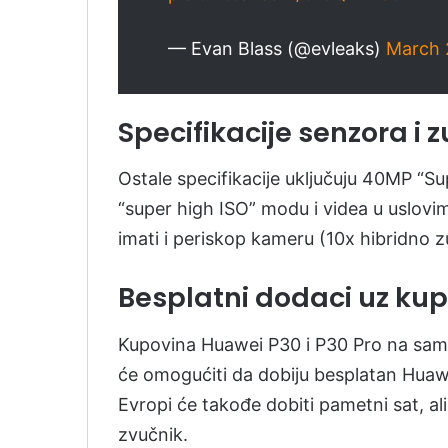
— Evan Blass (@evleaks)
March 
Specifikacije senzora i 
Ostale specifikacije uključuju 40MP “
“super high ISO” modu i videa u uslovim
imati i periskop kameru (10x hibridno 
Besplatni dodaci uz ku
Kupovina Huawei P30 i P30 Pro na sam d
će omogućiti da dobiju besplatan Huawe
Evropi će takođe dobiti pametni sat, ali 
zvučnik.