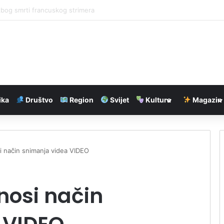
liblatskoj peščari zahvatio više od 700 hektara
ika
Društvo
Region
Svijet
Kultura
Magazin
 način snimanja videa VIDEO
nosi način