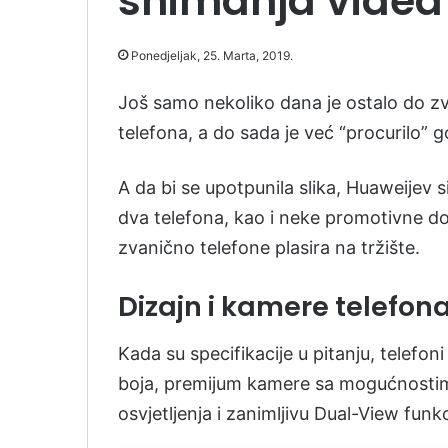
snimanja videa
Ponedjeljak, 25. Marta, 2019.
Još samo nekoliko dana je ostalo do z
telefona, a do sada je već “procurilo” 
A da bi se upotpunila slika, Huaweijev s
dva telefona, kao i neke promotivne d
zvanično telefone plasira na tržište.
Dizajn i kamere telefon
Kada su specifikacije u pitanju, telefoni
boja, premijum kamere sa mogućnostim
osvjetljenja i zanimljivu Dual-View funkc