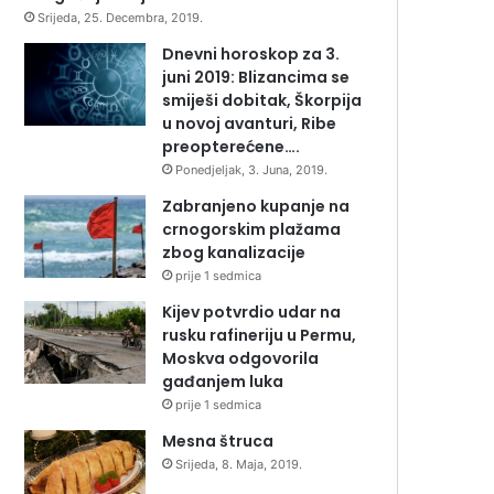
Srijeda, 25. Decembra, 2019.
Dnevni horoskop za 3.
juni 2019: Blizancima se
smiješi dobitak, Škorpija
u novoj avanturi, Ribe
preopterećene….
Ponedjeljak, 3. Juna, 2019.
Zabranjeno kupanje na
crnogorskim plažama
zbog kanalizacije
prije 1 sedmica
Kijev potvrdio udar na
rusku rafineriju u Permu,
Moskva odgovorila
gađanjem luka
prije 1 sedmica
Mesna štruca
Srijeda, 8. Maja, 2019.