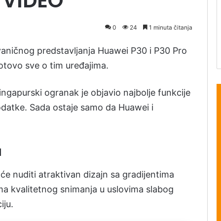
 VIDEO
0
24
1 minuta čitanja
vaničnog predstavljanja Huawei P30 i P30 Pro
gotovo sve o tim uređajima.
ingapurski ogranak je objavio najbolje funkcije
odatke. Sada ostaje samo da Huawei i
a
 će nuditi atraktivan dizajn sa gradijentima
a kvalitetnog snimanja u uslovima slabog
iju.