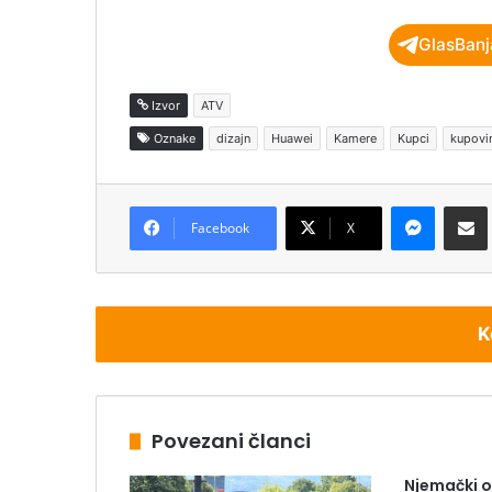
GlasBanj
Izvor
ATV
Oznake
dizajn
Huawei
Kamere
Kupci
kupovi
Messenger
Podijeli pu
Facebook
X
K
Povezani članci
Njemački o