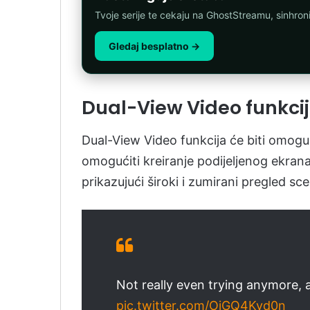
Tvoje serije te cekaju na GhostStreamu, sinhro
Gledaj besplatno →
Dual-View Video funkci
Dual-View Video funkcija će biti omogu
omogućiti kreiranje podijeljenog ekran
prikazujući široki i zumirani pregled sc
Not really even trying anymore, 
pic.twitter.com/OiGQ4Kvd0n