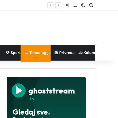
Nasumičan članak
Sidebar
Switch skin
Pretraga
Sport
Tehnologija
Privreda
✍️ Kolumne