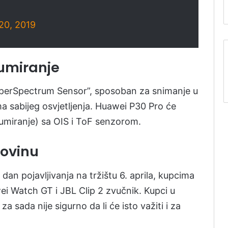
20, 2019
zumiranje
SuperSpectrum Sensor”, sposoban za snimanje u
a sabijeg osvjetljenja. Huawei P30 Pro će
zumiranje) sa OIS i ToF senzorom.
povinu
an pojavljivanja na tržištu 6. aprila, kupcima
i Watch GT i JBL Clip 2 zvučnik. Kupci u
za sada nije sigurno da li će isto važiti i za