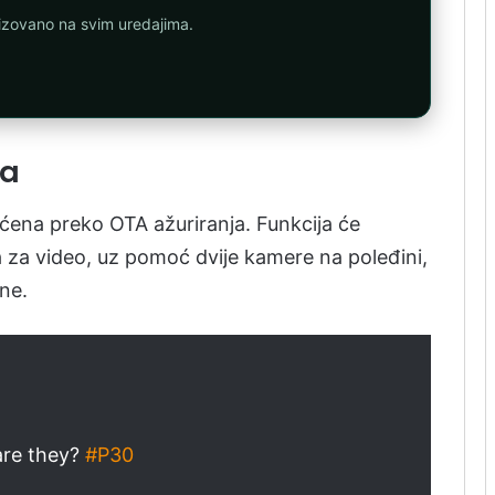
nizovano na svim uredajima.
ja
ćena preko OTA ažuriranja. Funkcija će
a za video, uz pomoć dvije kamere na poleđini,
ene.
are they?
#P30