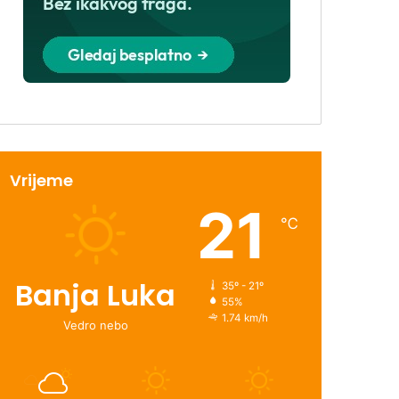
Vrijeme
21
℃
Banja Luka
35º - 21º
55%
1.74 km/h
Vedro nebo