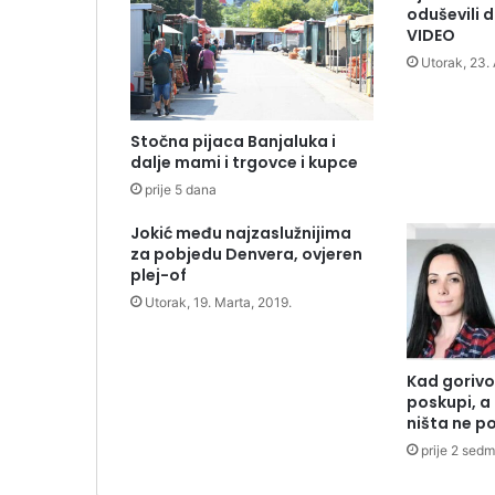
oduševili 
VIDEO
Utorak, 23. 
Stočna pijaca Banjaluka i
dalje mami i trgovce i kupce
prije 5 dana
Jokić među najzaslužnijima
za pobjedu Denvera, ovjeren
plej-of
Utorak, 19. Marta, 2019.
Kad gorivo
poskupi, a 
ništa ne po
prije 2 sed