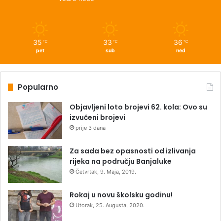
35
33
36
℃
℃
℃
pet
sub
ned
Popularno
Objavljeni loto brojevi 62. kola: Ovo su
izvučeni brojevi
prije 3 dana
Za sada bez opasnosti od izlivanja
rijeka na području Banjaluke
Četvrtak, 9. Maja, 2019.
Rokaj u novu školsku godinu!
Utorak, 25. Augusta, 2020.