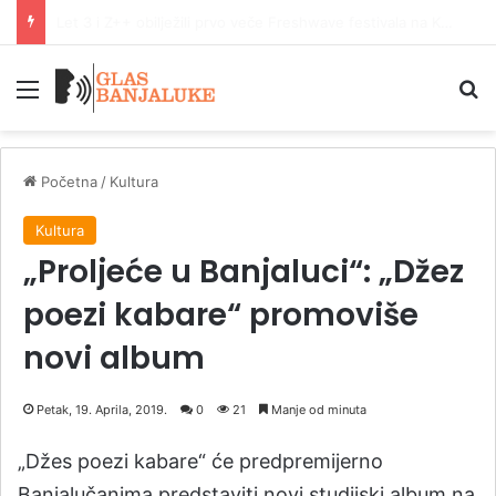
Pet osoba sankcionisano zbog zloupotrebe droga u Banjaluci
Meni
P
Početna
/
Kultura
Kultura
„Proljeće u Banjaluci“: „Džez
poezi kabare“ promoviše
novi album
Petak, 19. Aprila, 2019.
0
21
Manje od minuta
„Džes poezi kabare“ će predpremijerno
Banjalučanima predstaviti novi studijski album na