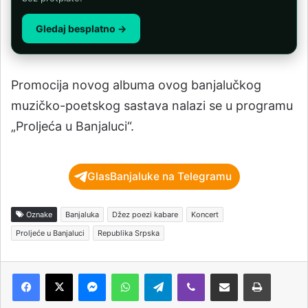
Gledaj besplatno →
Promocija novog albuma ovog banjalučkog
muzičko-poetskog sastava nalazi se u programu
„Proljeća u Banjaluci“.
GlasBanjaluke na Telegramu
Oznake
Banjaluka
Džez poezi kabare
Koncert
Proljeće u Banjaluci
Republika Srpska
Messenger
WhatsApp
Telegram
Viber
Podijeli putem e-pošte
Štampaj