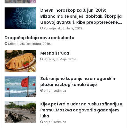
Dnevni horoskop za 3. juni 2019:
Blizancima se smiješi dobitak, Škorpija
u novoj avanturi, Ribe preopterećene….
Ponedjeljak, 3. Juna, 2019.
Dragočaj dobija novu ambulantu
Srijeda, 25. Decembra, 2019.
Mesna štruca
Srijeda, 8. Maja, 2019.
Zabranjeno kupanje na crnogorskim
plažama zbog kanalizacije
prije 1 sedmica
Kijev potvrdio udar na rusku rafineriju u
Permu, Moskva odgovorila gađanjem
luka
prije 1 sedmica