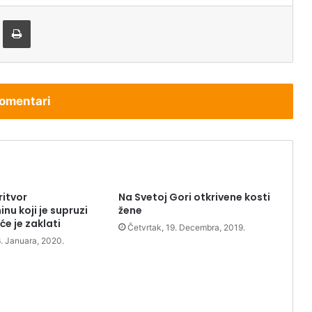
tem e-pošte
Štampaj
omentari
itvor
Na Svetoj Gori otkrivene kosti
nu koji je supruzi
žene
 će je zaklati
Četvrtak, 19. Decembra, 2019.
6. Januara, 2020.