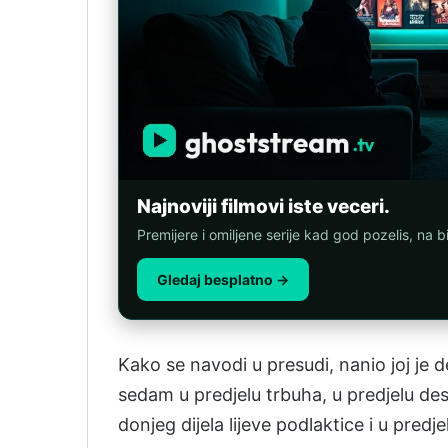
Najnoviji filmovi iste veceri.
Premijere i omiljene serije kad god pozelis, na b
Gledaj besplatno →
Kako se navodi u presudi, nanio joj je 
sedam u predjelu trbuha, u predjelu des
donjeg dijela lijeve podlaktice i u predje