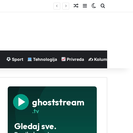
Nasumičan članak
Sidebar
Switch skin
Pretraga
Sport
Tehnologija
Privreda
✍️ Kolumne