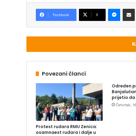
Messenger
Podijeli pu
Facebook
X
K
Povezani članci
Određen pr
Banjalučani
prijetio da
Četvrtak, 1
Protest rudara RMU Zenica:
osamnaest rudara i dalje u