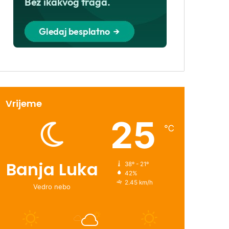
Vrijeme
25
℃
Banja Luka
38º - 21º
42%
2.45 km/h
Vedro nebo