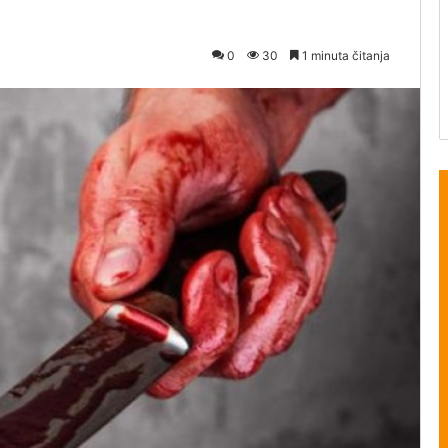
0
30
1 minuta čitanja