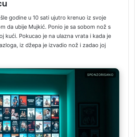
cu
šle godine u 10 sati ujutro krenuo iz svoje
m da ubije Mujkić. Ponio je sa sobom nož s
 kući. Pokucao je na ulazna vrata i kada je
azloga, iz džepa je izvadio nož i zadao joj
SPONZORISANO