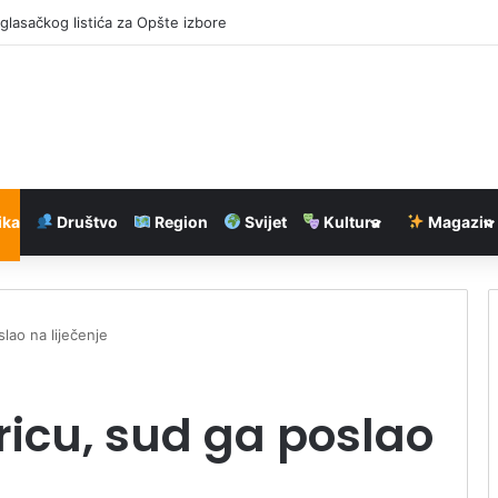
 glasačkog listića za Opšte izbore
ika
Društvo
Region
Svijet
Kultura
Magazin
lao na liječenje
ricu, sud ga poslao