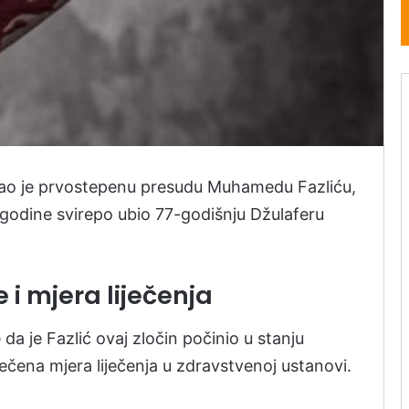
kao je prvostepenu presudu Muhamedu Fazliću,
e godine svirepo ubio 77-godišnju Džulaferu
e i mjera liječenja
 da je Fazlić ovaj zločin počinio u stanju
zrečena mjera liječenja u zdravstvenoj ustanovi.