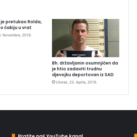
 je pretukao Rolda,
o čakiju u vrat
8. Novembra, 2019.
Bh. državljanin osumnjičen da
je htio zadaviti trudnu
djevojku deportovan iz SAD
Utorak, 23. Aprila, 2019.
Pratite naš YouTube kanal