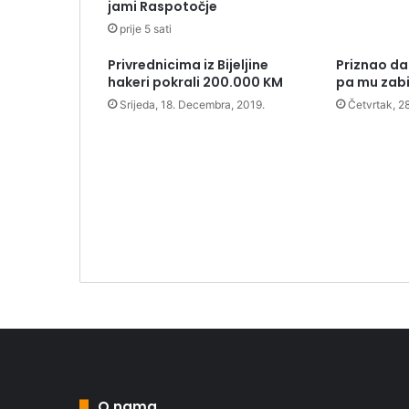
jami Raspotočje
prije 5 sati
Privrednicima iz Bijeljine
Priznao da
hakeri pokrali 200.000 KM
pa mu zabi
Srijeda, 18. Decembra, 2019.
Četvrtak, 2
O nama