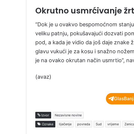
Okrutno usmrćivanje žr
“Dok je u ovakvo bespomoćnom stanju tr
veliku patnju, pokušavajući dozvati po
pod, a kada je vidio da još daje znake ž
glavu vukući je za kosu i snažno nožem p
je na ovako okrutan način usmrtio”, na
(avaz)
GlasBanj
Izvor
Nezavisne novine
Oznake
liječenje
povreda
Sud
vrijeme
Zenic