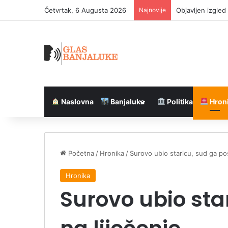
Četvrtak, 6 Augusta 2026
Najnovije
Objavljen izgled
Naslovna
Banjaluka
Politika
Hron
Početna
/
Hronika
/
Surovo ubio staricu, sud ga pos
Hronika
Surovo ubio sta