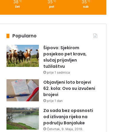
38
35
35
℃
℃
℃
čet
pet
sub
Popularno
Šipovo: Sjekirom
posjekao pet krava,
slučaj prijavljen
tužilaštvu
prije 1 sedmica
Objavljeni loto brojevi
62. kola: Ovo su izvučeni
brojevi
prije 1 dan
Za sada bez opasnosti
od izlivanja rijeka na
području Banjaluke
Četvrtak, 9. Maja, 2019.