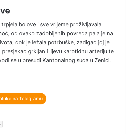
tve
pjela bolove i sve vrijeme proživljavala
moć, od ovako zadobijenih povreda pala je na
ivota, dok je ležala potrbuške, zadigao joj je
resjekao grkljan i lijevu karotidnu arteriju te
vodi se u presudi Kantonalnog suda u Zenici.
aluke na Telegramu
a