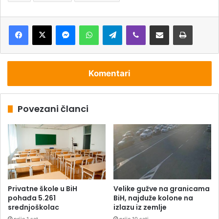
Messenger
WhatsApp
Telegram
Viber
Podijeli putem e-pošte
Štampaj
Komentari
Povezani članci
Privatne škole u BiH
Velike gužve na granicama
pohađa 5.261
BiH, najduže kolone na
srednjoškolac
izlazu iz zemlje
prije 1 sat
prije 10 sati