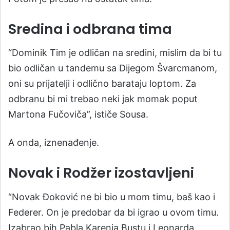
Sredina i odbrana tima
“Dominik Tim je odličan na sredini, mislim da bi tu
bio odličan u tandemu sa Dijegom Švarcmanom,
oni su prijatelji i odlično barataju loptom. Za
odbranu bi mi trebao neki jak momak poput
Martona Fučoviča”, ističe Sousa.
A onda, iznenađenje.
Novak i Rodžer izostavljeni
“Novak Đoković ne bi bio u mom timu, baš kao i
Federer. On je predobar da bi igrao u ovom timu.
Izabrao bih Pabla Karenja Bustu i Leonarda