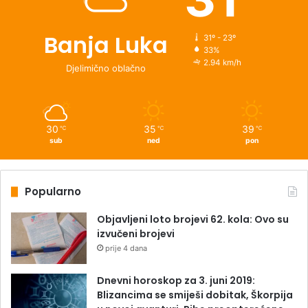
Banja Luka
31º - 23º
33%
2.94 km/h
Djelimično oblačno
30
35
39
℃
℃
℃
sub
ned
pon
Popularno
Objavljeni loto brojevi 62. kola: Ovo su
izvučeni brojevi
prije 4 dana
Dnevni horoskop za 3. juni 2019:
Blizancima se smiješi dobitak, Škorpija