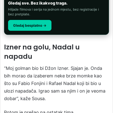
Gledaj sve. Bez ikakvog traga.
Hiljade filmova i serija na jednom mjestu, bez registracije i
bez pretplate.
Gledaj besplatno →
Izner na golu, Nadal u
napadu
“Moj golman bio bi Džon Izner. Sjajan je. Onda
bih morao da izaberem neke brze momke kao
što su Fabio Fonjini i Rafael Nadal koji bi bio u
ulozi napadača. Igrao sam sa njim i on je veoma
dobar”, kaže Sousa.
Potom je prešao na ostatak tima.