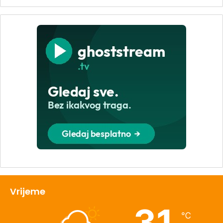
Vrijeme
31
℃