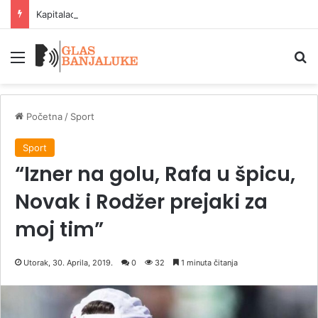
Kapitalac iz Bilećkog jezera: Som od dva metra i 50 kilograma
Meni
P
Početna
/
Sport
Sport
“Izner na golu, Rafa u špicu,
Novak i Rodžer prejaki za
moj tim”
Utorak, 30. Aprila, 2019.
0
32
1 minuta čitanja