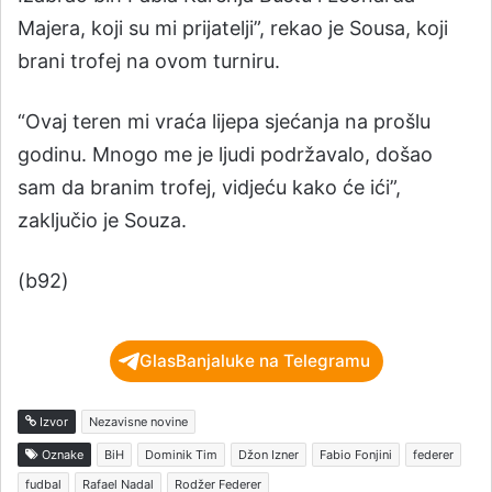
Majera, koji su mi prijatelji”, rekao je Sousa, koji
brani trofej na ovom turniru.
“Ovaj teren mi vraća lijepa sjećanja na prošlu
godinu. Mnogo me je ljudi podržavalo, došao
sam da branim trofej, vidjeću kako će ići”,
zaključio je Souza.
(b92)
GlasBanjaluke na Telegramu
Izvor
Nezavisne novine
Oznake
BiH
Dominik Tim
Džon Izner
Fabio Fonjini
federer
fudbal
Rafael Nadal
Rodžer Federer