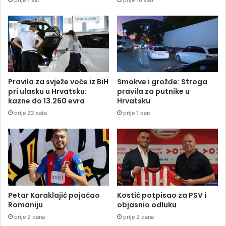
Pravila za svježe voće iz BiH
Smokve i grožđe: Stroga
pri ulasku u Hrvatsku:
pravila za putnike u
kazne do 13.260 evra
Hrvatsku
prije 22 sata
prije 1 dan
Petar Karaklajić pojačao
Kostić potpisao za PSV i
Romaniju
objasnio odluku
prije 2 dana
prije 2 dana