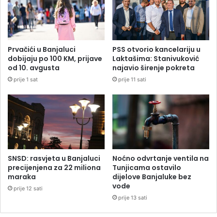
Prvačići u Banjaluci
PSS otvorio kancelariju u
dobijaju po 100 KM, prijave
Laktašima: Stanivuković
od 10. avgusta
najavio širenje pokreta
prije 1 sat
prije 11 sati
SNSD: rasvjeta u Banjaluci
Noćno odvrtanje ventila na
precijenjena za 22 miliona
Tunjicama ostavilo
maraka
dijelove Banjaluke bez
vode
prije 12 sati
prije 13 sati