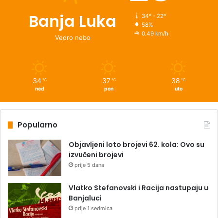
Banja Luka
34º - 22º
58%
0.49 km/h
Vedro nebo
34
37
38
℃
℃
℃
ned
pon
uto
Popularno
Objavljeni loto brojevi 62. kola: Ovo su
izvučeni brojevi
prije 5 dana
Vlatko Stefanovski i Racija nastupaju u
Banjaluci
prije 1 sedmica