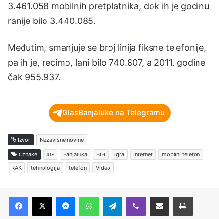
3.461.058 mobilnih pretplatnika, dok ih je godinu
ranije bilo 3.440.085.
Međutim, smanjuje se broj linija fiksne telefonije,
pa ih je, recimo, lani bilo 740.807, a 2011. godine
čak 955.937.
GlasBanjaluke na Telegramu
Izvor
Nezavisne novine
Oznake
4G
Banjaluka
BiH
igra
Internet
mobilni telefon
RAK
tehnologija
telefon
Video
Messenger
WhatsApp
Telegram
Viber
Podijeli putem e-pošte
Štampaj