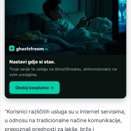
Nastavi gdje si stao.
Tvoje serije te cekaju na GhostStreamu, sinhronizovano na
svim uredajima.
Gledaj besplatno →
“Korisnici različitih usluga su u internet servisima,
u odnosu na tradicionalne načine komunikacije,
prepoznali prednosti za lakše, brže i