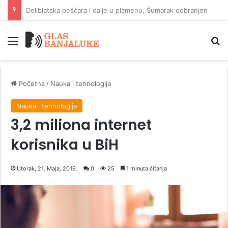
Crvena zvezda savladala Novi Pazar pred revanš sa Hapoelom
Meni
P
Početna
/
Nauka i tehnologija
Nauka i tehnologija
3,2 miliona internet
korisnika u BiH
Utorak, 21. Maja, 2019.
0
25
1 minuta čitanja