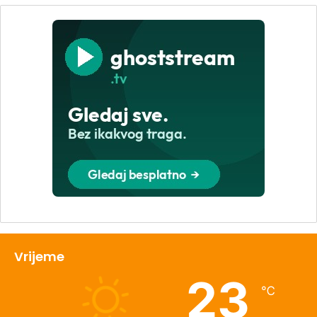
Vrijeme
23
℃