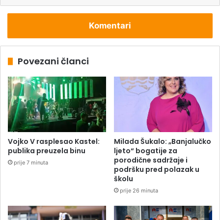
Komentari
Povezani članci
Vojko V rasplesao Kastel:
Milada Šukalo: „Banjalučko
publika preuzela binu
ljeto“ bogatije za
porodične sadržaje i
prije 7 minuta
podršku pred polazak u
školu
prije 26 minuta