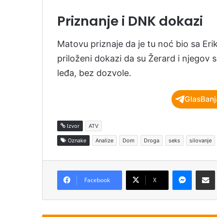
Priznanje i DNK dokazi
Matovu priznaje da je tu noć bio sa Eri
priloženi dokazi da su Žerard i njegov 
leđa, bez dozvole.
GlasBanj
Izvor
ATV
Oznake
Analize
Dom
Droga
seks
silovanje
Messenger
Podijeli pu
Facebook
X