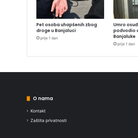
Pet osoba uhapšenih zbog
Umro osuđe
droge u Banjaluci
podvodio d
Banjaluke
prije 1 dan
prije 1 dan
O nama
Kontakt
Zaštita privatnosti