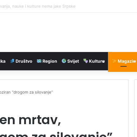
u 40 dinara komad: Kilogram 2.000 dinara
ika
Društvo
Region
Svijet
Kultura
Magazin
ziran “drogom za silovanje”
en mrtav,