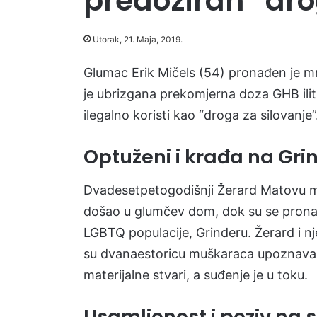
predoziran “dro
Utorak, 21. Maja, 2019.
Glumac Erik Mičels (54) pronađen je 
je ubrizgana prekomjerna doza GHB ilit
ilegalno koristi kao “droga za silovanje”
Optuženi i krađa na Gri
Dvadesetpetogodišnji Žerard Matovu mu
došao u glumčev dom, dok su se pronaš
LGBTQ populacije, Grinderu. Žerard i 
su dvanaestoricu muškaraca upoznavali
materijalne stvari, a suđenje je u toku.
Usamljenost i poziv na 