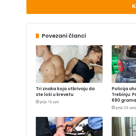
K
Povezani članci
Tri znaka koja otkrivaju da
Policija uh
ste loši u krevetu
Trebinju: 
690 grama
prije 15 sati
prije 23 sat