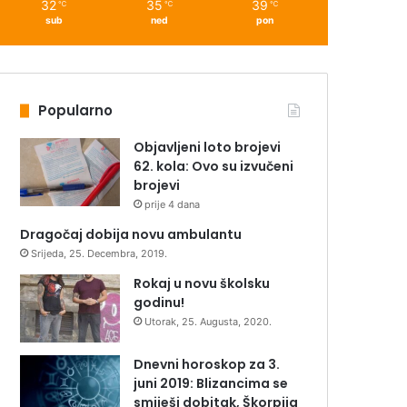
32
35
39
℃
℃
℃
sub
ned
pon
Popularno
Objavljeni loto brojevi
62. kola: Ovo su izvučeni
brojevi
prije 4 dana
Dragočaj dobija novu ambulantu
Srijeda, 25. Decembra, 2019.
Rokaj u novu školsku
godinu!
Utorak, 25. Augusta, 2020.
Dnevni horoskop za 3.
juni 2019: Blizancima se
smiješi dobitak, Škorpija