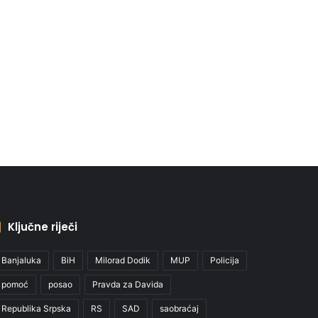
Ključne riječi
Banjaluka
BiH
Milorad Dodik
MUP
Policija
pomoć
posao
Pravda za Davida
Republika Srpska
RS
SAD
saobraćaj