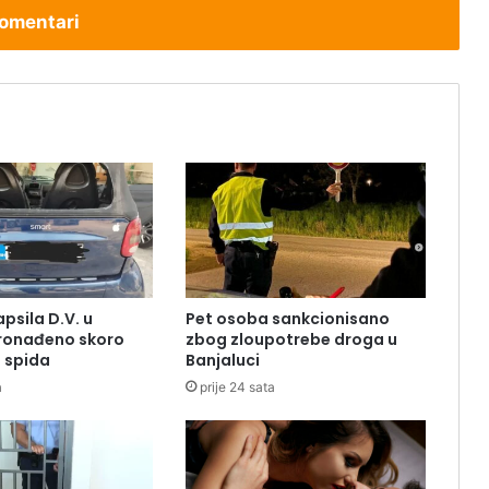
omentari
apsila D.V. u
Pet osoba sankcionisano
Pronađeno skoro
zbog zloupotrebe droga u
 spida
Banjaluci
a
prije 24 sata