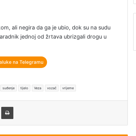
kom, ali negira da ga je ubio, dok su na sudu
saradnik jednoj od žrtava ubrizgali drogu u
aluke na Telegramu
suđenje
tijelo
Veza
vozač
vrijeme
tem e-pošte
Štampaj