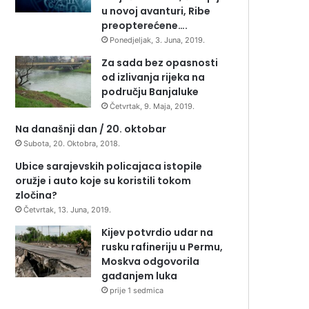
u novoj avanturi, Ribe
preopterećene….
Ponedjeljak, 3. Juna, 2019.
Za sada bez opasnosti
od izlivanja rijeka na
području Banjaluke
Četvrtak, 9. Maja, 2019.
Na današnji dan / 20. oktobar
Subota, 20. Oktobra, 2018.
Ubice sarajevskih policajaca istopile
oružje i auto koje su koristili tokom
zločina?
Četvrtak, 13. Juna, 2019.
Kijev potvrdio udar na
rusku rafineriju u Permu,
Moskva odgovorila
gađanjem luka
prije 1 sedmica