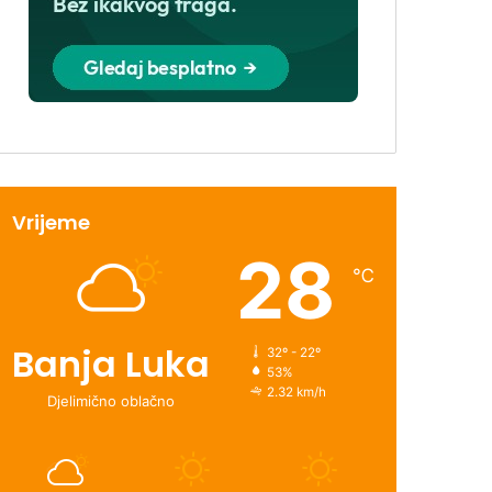
Vrijeme
28
℃
Banja Luka
32º - 22º
53%
2.32 km/h
Djelimično oblačno