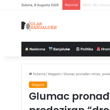
Subota, 8 Augusta 2026
Najnovije
Žu-žu na Zlatibor
Naslovna
Banjaluka
Politika
Hron
Početna
/
Magazin
/
Glumac pronađen mrtav, predo
Magazin
Glumac pronađ