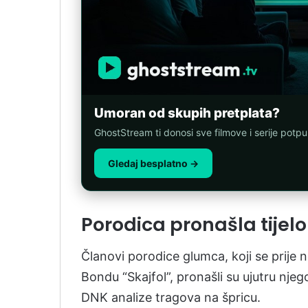
Umoran od skupih pretplata?
GhostStream ti donosi sve filmove i serije potp
Gledaj besplatno →
Porodica pronašla tijelo
Članovi porodice glumca, koji se prije 
Bondu “Skajfol”, pronašli su ujutru njeg
DNK analize tragova na špricu.