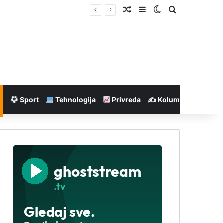
Nasumičan članak
Sidebar
Switch skin
Pretraga
Sport
Tehnologija
Privreda
✍️ Kolumne