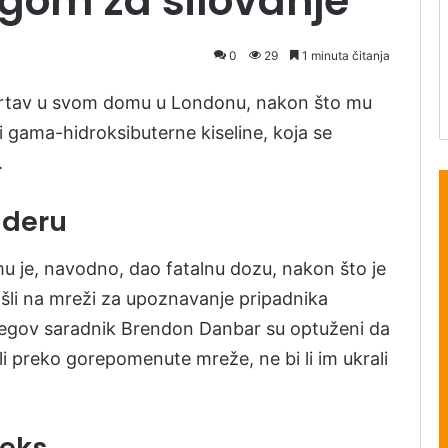
gom za silovanje”
0
29
1 minuta čitanja
mrtav u svom domu u Londonu, nakon što mu
i gama-hidroksibuterne kiseline, koja se
.
nderu
 je, navodno, dao fatalnu dozu, nakon što je
li na mreži za upoznavanje pripadnika
njegov saradnik Brendon Danbar su optuženi da
 preko gorepomenute mreže, ne bi li im ukrali
seks