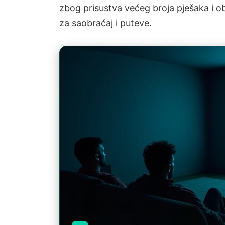
zbog prisustva većeg broja pješaka i obi
za saobraćaj i puteve.