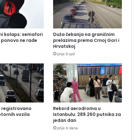
i kolaps: semafori
Duža čekanja na graničnim
i ponovo ne rade
prelazima prema Crnoj Gori i
Hrvatskoj
prije 9 sati
i registrovano
Rekord aerodroma u
tornih vozila
Istanbulu: 289.260 putnika za
jedan dan
prije 4 dana