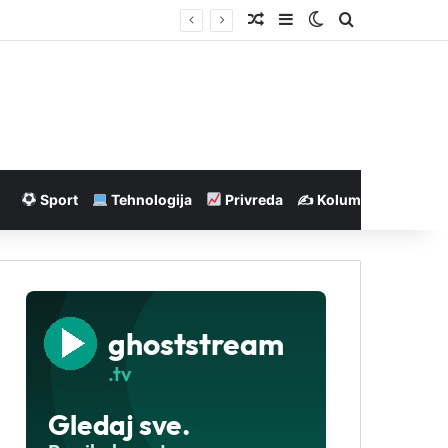
Nasumičan članak
Sidebar
Switch skin
Pretraga
Sport
Tehnologija
Privreda
✍️ Kolumne