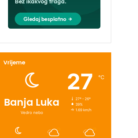
Vrijeme
27
℃
Banja Luka
27º - 26º
39%
1.69 km/h
Vedro nebo