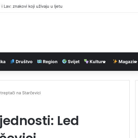
i i Lav: znakovi koji uživaju u ljetu
ika
Društvo
Region
Svijet
Kultura
Magazin
reptači na Starčevici
ednosti: Led