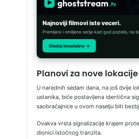
Najnoviji filmovi iste veceri.
Premijere i omiljene serije kad god pozelis, na b
Gledaj besplatno →
Planovi za nove lokacije
U narednih sedam dana, na još dvije loka
ustanika, biće postavljena identična sig
saobraćajnice u ovom naselju biti bezbj
Ovakva vrsta signalizacije krajem prot
dionici Istočnog tranzita.