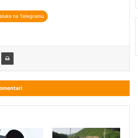
aluke na Telegramu
tem e-pošte
Štampaj
omentari