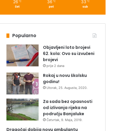
26
36
33
℃
℃
℃
čet
pet
sub
Popularno
Objavljeni loto brojevi
62. kola: Ovo su izvučeni
brojevi
prije 2 dana
Rokaj u novu školsku
godinu!
Utorak, 25. Augusta, 2020.
Za sada bez opasnosti
od izlivanja rijeka na
području Banjaluke
Četvrtak, 9. Maja, 2019.
Dragočaj dobija novu ambulantu