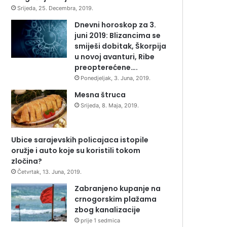
Srijeda, 25. Decembra, 2019.
Dnevni horoskop za 3.
juni 2019: Blizancima se
smiješi dobitak, Škorpija
u novoj avanturi, Ribe
preopterećene….
Ponedjeljak, 3. Juna, 2019.
Mesna štruca
Srijeda, 8. Maja, 2019.
Ubice sarajevskih policajaca istopile
oružje i auto koje su koristili tokom
zločina?
Četvrtak, 13. Juna, 2019.
Zabranjeno kupanje na
crnogorskim plažama
zbog kanalizacije
prije 1 sedmica