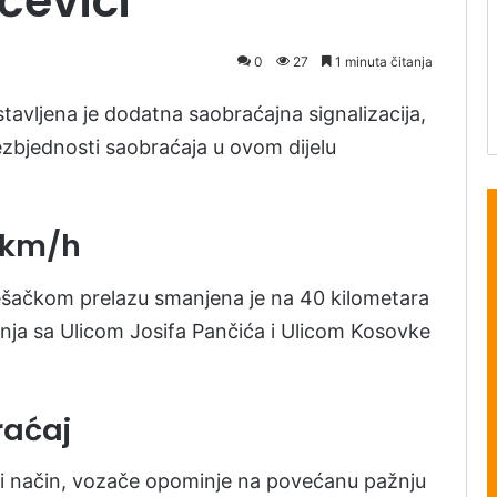
čevici
0
27
1 minuta čitanja
tavljena je dodatna saobraćajna signalizacija,
bezbjednosti saobraćaja u ovom dijelu
 km/h
ešačkom prelazu smanjena je na 40 kilometara
štanja sa Ulicom Josifa Pančića i Ulicom Kosovke
raćaj
lni način, vozače opominje na povećanu pažnju