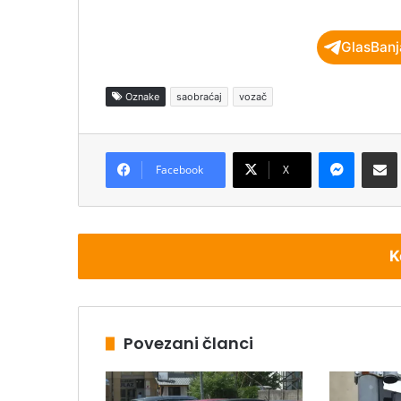
GlasBanj
Oznake
saobraćaj
vozač
Messenger
Podijeli pu
Facebook
X
K
Povezani članci