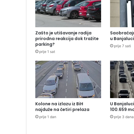
Zašto je utišavanje radija
Saobraćajn
prirodna reakcija dok tražite
u Banjaluc
parking?
prije 7 sati
prije 1 sat
Kolone na izlazu iz BiH
U Banjaluc
najduže na četiri prelaza
100.659 mo
prije 1 dan
prije 3 dana