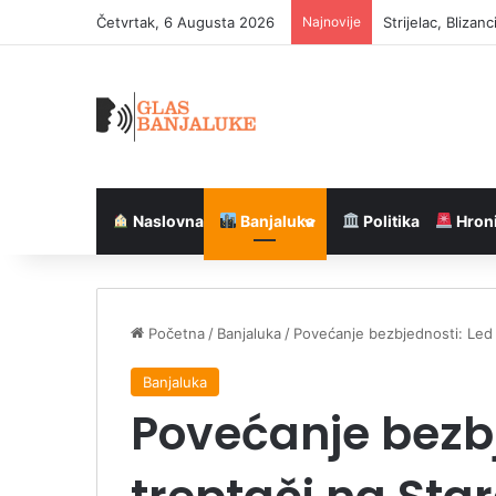
Četvrtak, 6 Augusta 2026
Najnovije
Strijelac, Blizanc
Naslovna
Banjaluka
Politika
Hron
Početna
/
Banjaluka
/
Povećanje bezbjednosti: Led t
Banjaluka
Povećanje bezbj