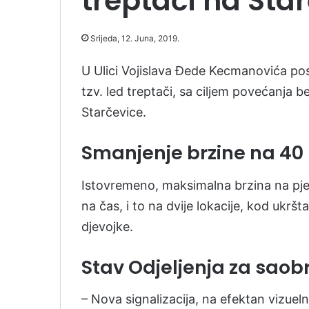
treptači na Star
Srijeda, 12. Juna, 2019.
U Ulici Vojislava Đede Kecmanovića pos
tzv. led treptači, sa ciljem povećanja 
Starčevice.
Smanjenje brzine na 40
Istovremeno, maksimalna brzina na pj
na čas, i to na dvije lokacije, kod ukr
djevojke.
Stav Odjeljenja za saob
– Nova signalizacija, na efektan vizue