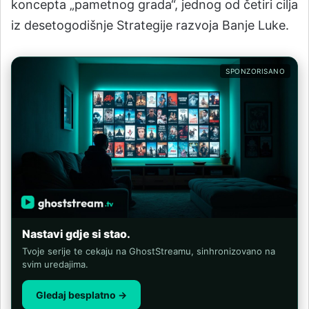
koncepta „pametnog grada“, jednog od četiri cilja
iz desetogodišnje Strategije razvoja Banje Luke.
SPONZORISANO
Nastavi gdje si stao.
Tvoje serije te cekaju na GhostStreamu, sinhronizovano na
svim uredajima.
Gledaj besplatno →