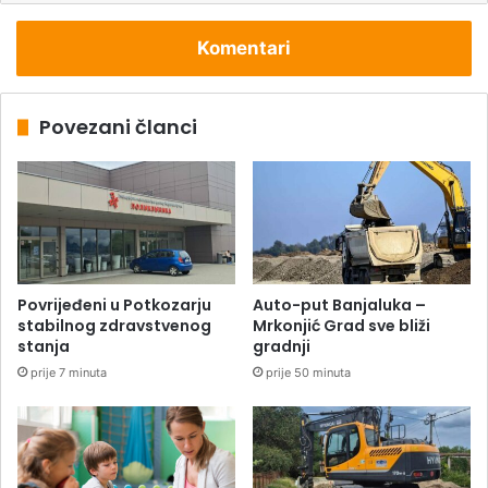
Komentari
Povezani članci
Povrijeđeni u Potkozarju
Auto-put Banjaluka –
stabilnog zdravstvenog
Mrkonjić Grad sve bliži
stanja
gradnji
prije 7 minuta
prije 50 minuta