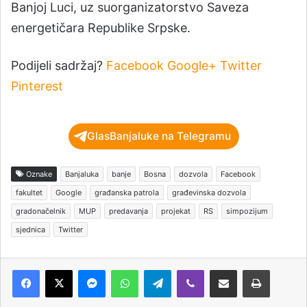
Banjoj Luci, uz suorganizatorstvo Saveza
energetičara Republike Srpske.
Podijeli sadržaj?
Facebook
Google+
Twitter
Pinterest
GlasBanjaluke na Telegramu
Oznake
Banjaluka
banje
Bosna
dozvola
Facebook
fakultet
Google
građanska patrola
građevinska dozvola
gradonačelnik
MUP
predavanja
projekat
RS
simpozijum
sjednica
Twitter
Messenger
WhatsApp
Telegram
Viber
Podijeli putem e-pošte
Štampaj