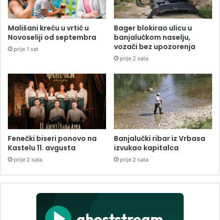
Mališani kreću u vrtić u
Bager blokirao ulicu u
Novoseliji od septembra
banjalučkom naselju,
vozači bez upozorenja
prije 1 sat
prije 2 sata
Fenečki biseri ponovo na
Banjalučki ribar iz Vrbasa
Kastelu 11. avgusta
izvukao kapitalca
prije 2 sata
prije 2 sata