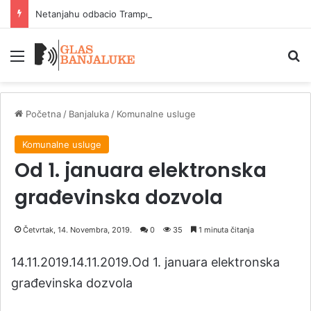
Netanjahu odbacio Trampov plan za Gazu
Meni
P
Početna
/
Banjaluka
/
Komunalne usluge
Komunalne usluge
Od 1. januara elektronska
građevinska dozvola
Četvrtak, 14. Novembra, 2019.
0
35
1 minuta čitanja
14.11.2019.14.11.2019.Od 1. januara elektronska
građevinska dozvola