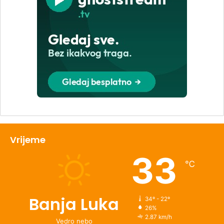
Vrijeme
33
℃
Banja Luka
34º - 22º
26%
2.87 km/h
Vedro nebo