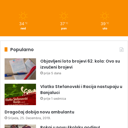
34
37
39
℃
℃
℃
ned
pon
uto
Popularno
Objavljeni loto brojevi 62. kola: Ovo su
izvučeni brojevi
prije 5 dana
Vlatko Stefanovski i Racija nastupaju u
Banjaluci
prije 1 sedmica
Dragočaj dobija novu ambulantu
Srijeda, 25. Decembra, 2019.
Rokaj u novu školsku godinu!