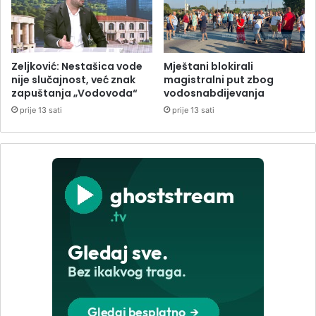
Zeljković: Nestašica vode
Mještani blokirali
nije slučajnost, već znak
magistralni put zbog
zapuštanja „Vodovoda“
vodosnabdijevanja
prije 13 sati
prije 13 sati