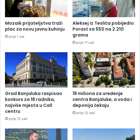
Mozaik prijateljstva traži
Aleksej iz Teslića pobijedio:
plac za novu javnu kuhinju
Porast sa 550 na 2.210
grama
prije 1 sat
prije 11 sati
Grad Banjaluka raspisao
18 miliona za uređenje
konkurs za 18 radnika,
centra Banjaluke, a voda i
najviše mjesta u Call
deponija čekaju
centru
prije 12 sati
prije 12 sati