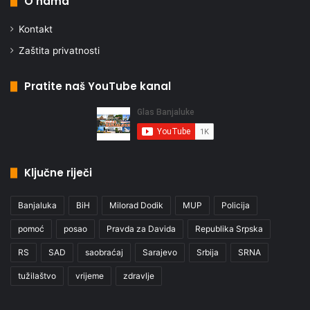
O nama
Kontakt
Zaštita privatnosti
Pratite naš YouTube kanal
Ključne riječi
Banjaluka
BiH
Milorad Dodik
MUP
Policija
pomoć
posao
Pravda za Davida
Republika Srpska
RS
SAD
saobraćaj
Sarajevo
Srbija
SRNA
tužilaštvo
vrijeme
zdravlje