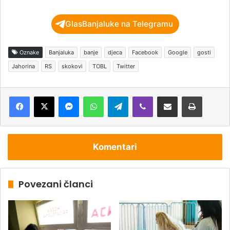
GlasBanjaluke na Telegramu
Oznake
Banjaluka
banje
djeca
Facebook
Google
gosti
Jahorina
RS
skokovi
TOBL
Twitter
Messenger
WhatsApp
Telegram
Viber
Podijeli putem e-pošte
Štampaj
Komentari
Povezani članci