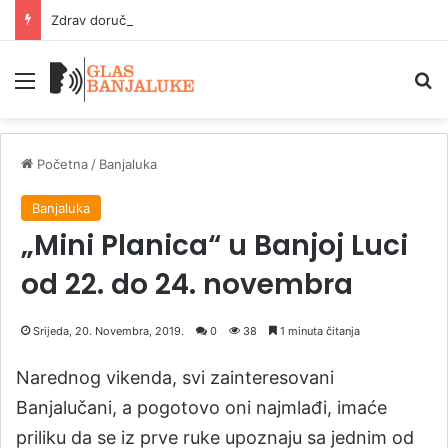
Zdrav doručak po preporuci doktorke sa Harvarda
Meni
P
Početna
/
Banjaluka
Banjaluka
„Mini Planica“ u Banjoj Luci
od 22. do 24. novembra
Srijeda, 20. Novembra, 2019.
0
38
1 minuta čitanja
Narednog vikenda, svi zainteresovani
Banjalučani, a pogotovo oni najmlađi, imaće
priliku da se iz prve ruke upoznaju sa jednim od