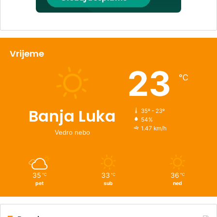
Vrijeme
23
℃
Banja Luka
35º - 23º
54%
1.47 km/h
Vedro nebo
35
33
36
℃
℃
℃
pet
sub
ned