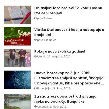
Objavljeni loto brojevi 62. kola: Ovo su
izvučeni brojevi
prije 4 dana
Vlatko Stefanovski i Racija nastupaju u
Banjaluci
prije 1 sedmica
Rokaj u novu školsku godinu!
Utorak, 25. Augusta, 2020.
Dnevni horoskop za 3. juni 2019:
Blizancima se smiješi dobitak, Škorpija
u novoj avanturi, Ribe preopterećene….
Ponedjeljak, 3. Juna, 2019.
Za sada bez opasnosti od izlivanja
rijeka na području Banjaluke
Četvrtak, 9. Maja, 2019.