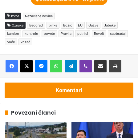
Izvor
Nezavisne novine
Oznake
Beograd
biljke
Božić
EU
Gužve
Jabuke
kamion
kontrole
povrće
Pravila
putnici
Revolt
saobraćaj
Voće
vozač
Messenger
WhatsApp
Telegram
Viber
Podijeli putem e-pošte
Štampaj
Komentari
Povezani članci