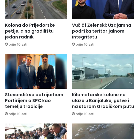
Kolona do Prijedorske
Vučić i Zelenski: Uzajamna
petlje, a na gradilištu
podrška teritorijalnom
jedan radnik
integritetu
prije 10 sati
prije 10 sati
Stevandić sa patrijarhom
Kilometarske kolone na
Porfirijem o SPC kao
ulazu u Banjaluku, gužve i
temelju tradicije
na starom Gradiškom putu
prije 10 sati
prije 10 sati