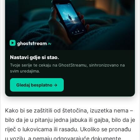
Nastavi gdje si stao.
Tvoje serije te cekaju na GhostStreamu, sinhronizovano na
svim uredajima.
Gledaj besplatno →
Kako bi se zaštitili od štetočina, izuzetka nema –
bilo da je u pitanju jedna jabuka ili gajba, bilo da je
riječ o lukovicama ili rasadu. Ukoliko se pronađu
u vozilu, a nemaju odgovarajuće dokumente,