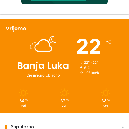
Vrijeme
22
℃
Banja Luka
22º - 22º
61%
1.06 km/h
Djelimično oblačno
34
37
38
℃
℃
℃
ned
pon
uto
Popularno