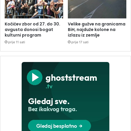
Kočićev zbor od 27. do 30.
Velike gužve na granicama
avgusta donosi bogat
BiH, najduže kolone na
kulturni program
izlazu iz zemlje
prije 11 sati
prije 17 sati