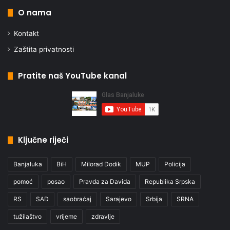
O nama
Kontakt
Zaštita privatnosti
Pratite naš YouTube kanal
Ključne riječi
Banjaluka
BiH
Milorad Dodik
MUP
Policija
pomoć
posao
Pravda za Davida
Republika Srpska
RS
SAD
saobraćaj
Sarajevo
Srbija
SRNA
tužilaštvo
vrijeme
zdravlje