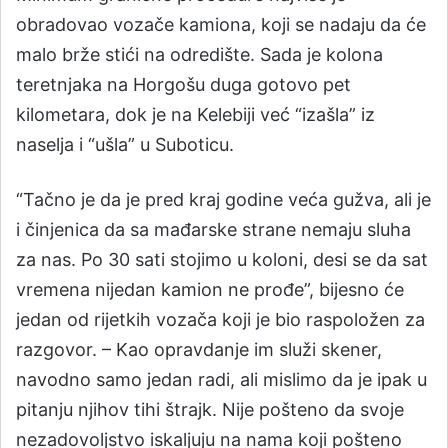
obradovao vozače kamiona, koji se nadaju da će
malo brže stići na odredište. Sada je kolona
teretnjaka na Horgošu duga gotovo pet
kilometara, dok je na Kelebiji već “izašla” iz
naselja i “ušla” u Suboticu.
“Tačno je da je pred kraj godine veća gužva, ali je
i činjenica da sa mađarske strane nemaju sluha
za nas. Po 30 sati stojimo u koloni, desi se da sat
vremena nijedan kamion ne prođe”, bijesno će
jedan od rijetkih vozača koji je bio raspoložen za
razgovor. – Kao opravdanje im služi skener,
navodno samo jedan radi, ali mislimo da je ipak u
pitanju njihov tihi štrajk. Nije pošteno da svoje
nezadovoljstvo iskaljuju na nama koji pošteno