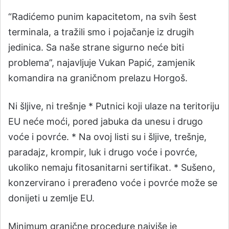
“Radićemo punim kapacitetom, na svih šest
terminala, a tražili smo i pojačanje iz drugih
jedinica. Sa naše strane sigurno neće biti
problema”, najavljuje Vukan Papić, zamjenik
komandira na graničnom prelazu Horgoš.
Ni šljive, ni trešnje * Putnici koji ulaze na teritoriju
EU neće moći, pored jabuka da unesu i drugo
voće i povrće. * Na ovoj listi su i šljive, trešnje,
paradajz, krompir, luk i drugo voće i povrće,
ukoliko nemaju fitosanitarni sertifikat. * Sušeno,
konzervirano i prerađeno voće i povrće može se
donijeti u zemlje EU.
Minimum granične procedure najviše je