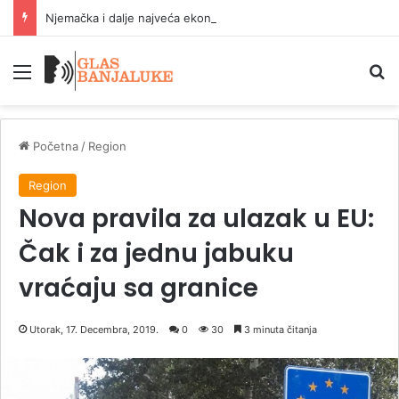
Njemačka i dalje najveća ekonomija EU sa 23,8 odsto BDP-a
Meni
P
Početna
/
Region
Region
Nova pravila za ulazak u EU:
Čak i za jednu jabuku
vraćaju sa granice
Utorak, 17. Decembra, 2019.
0
30
3 minuta čitanja