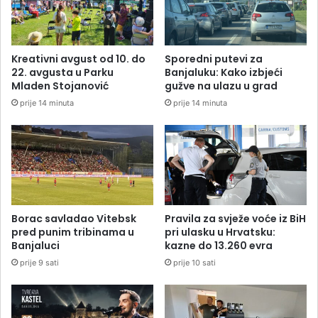
Kreativni avgust od 10. do
Sporedni putevi za
22. avgusta u Parku
Banjaluku: Kako izbjeći
Mladen Stojanović
gužve na ulazu u grad
prije 14 minuta
prije 14 minuta
Borac savladao Vitebsk
Pravila za svježe voće iz BiH
pred punim tribinama u
pri ulasku u Hrvatsku:
Banjaluci
kazne do 13.260 evra
prije 9 sati
prije 10 sati