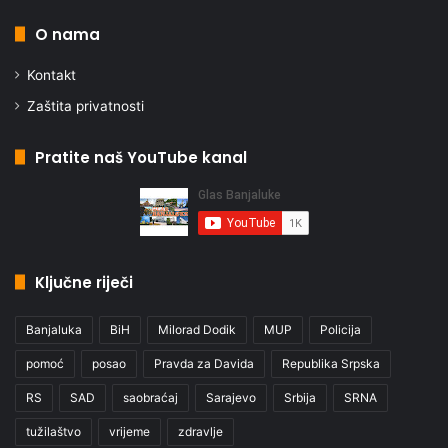
O nama
Kontakt
Zaštita privatnosti
Pratite naš YouTube kanal
Ključne riječi
Banjaluka
BiH
Milorad Dodik
MUP
Policija
pomoć
posao
Pravda za Davida
Republika Srpska
RS
SAD
saobraćaj
Sarajevo
Srbija
SRNA
tužilaštvo
vrijeme
zdravlje