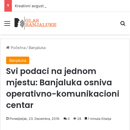
Kreativni avgust od 10. do 22. avgusta u Parku Mladen Stojanović
Meni
P
Početna
/
Banjaluka
Banjaluka
Svi podaci na jednom
mjestu: Banjaluka osniva
operativno-komunikacioni
centar
Ponedjeljak, 23. Decembra, 2019.
0
28
1 minuta čitanja