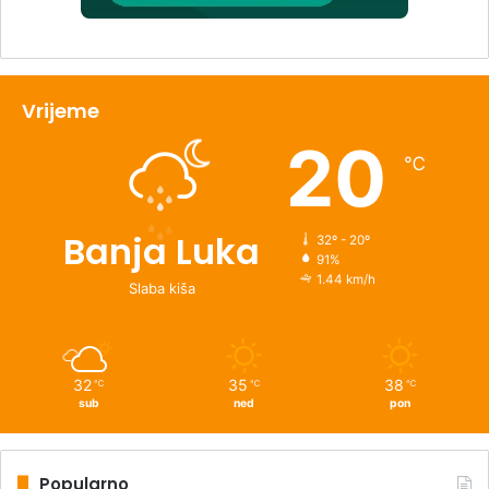
Vrijeme
20
℃
Banja Luka
32º - 20º
91%
1.44 km/h
Slaba kiša
32
35
38
℃
℃
℃
sub
ned
pon
Popularno