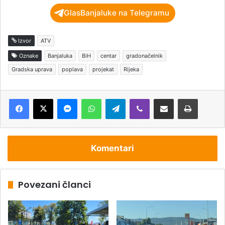
GlasBanjaluke na Telegramu
Izvor
ATV
Oznake
Banjaluka
BiH
centar
gradonačelnik
Gradska uprava
poplava
projekat
Rijeka
Messenger
WhatsApp
Telegram
Viber
Podijeli putem e-pošte
Štampaj
Komentari
Povezani članci