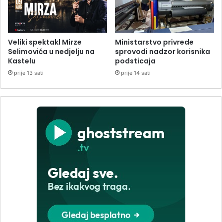
Veliki spektakl Mirze
Ministarstvo privrede
Selimovića u nedjelju na
sprovodi nadzor korisnika
Kastelu
podsticaja
prije 13 sati
prije 14 sati