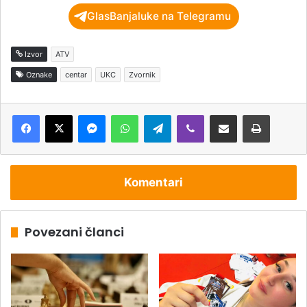
GlasBanjaluke na Telegramu
Izvor
ATV
Oznake
centar
UKC
Zvornik
Messenger
WhatsApp
Telegram
Viber
Podijeli putem e-pošte
Štampaj
Komentari
Povezani članci