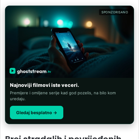
SPONZORISANO
Najnoviji filmovi iste veceri.
Premijere i omiljene serije kad god pozelis, na bilo kom
uredaju.
Gledaj besplatno →