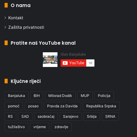
O nama
Kontakt
Zaštita privatnosti
Pratite naš YouTube kanal
Ključne riječi
Banjaluka
BiH
Milorad Dodik
MUP
Policija
pomoć
posao
Pravda za Davida
Republika Srpska
RS
SAD
saobraćaj
Sarajevo
Srbija
SRNA
tužilaštvo
vrijeme
zdravlje