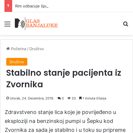
Rim odbacuje španski ultimatum zbog kontrola na granici
Meni
P
Početna
/
Društvo
Društvo
Stabilno stanje pacijenta iz
Zvornika
Utorak, 24. Decembra, 2019.
0
33
1 minuta čitanja
Zdravstveno stanje lica koje je povrijeđeno u
eksploziji na benzinskoj pumpi u Šepku kod
Zvornika za sada je stabilno i u toku su pripreme