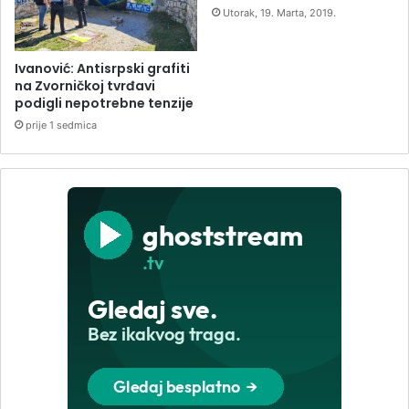
Utorak, 19. Marta, 2019.
Ivanović: Antisrpski grafiti
na Zvorničkoj tvrđavi
podigli nepotrebne tenzije
prije 1 sedmica