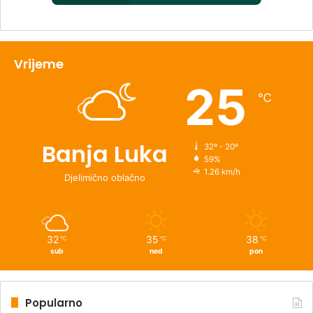
Vrijeme
25
℃
Banja Luka
32º - 20º
59%
1.26 km/h
Djelimično oblačno
32
35
38
℃
℃
℃
sub
ned
pon
Popularno