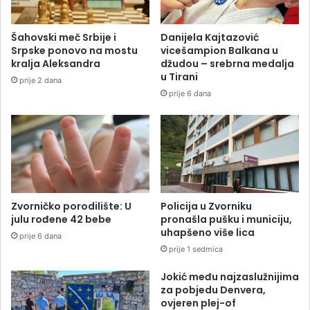
Šahovski meč Srbije i
Danijela Kajtazović
Srpske ponovo na mostu
vicešampion Balkana u
kralja Aleksandra
džudou – srebrna medalja
u Tirani
prije 2 dana
prije 6 dana
Zvorničko porodilište: U
Policija u Zvorniku
julu rođene 42 bebe
pronašla pušku i municiju,
uhapšeno više lica
prije 6 dana
prije 1 sedmica
Jokić među najzaslužnijima
za pobjedu Denvera,
ovjeren plej-of