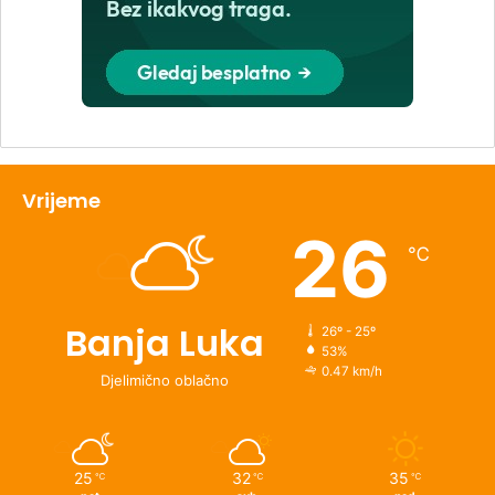
Vrijeme
26
℃
Banja Luka
26º - 25º
53%
0.47 km/h
Djelimično oblačno
25
32
35
℃
℃
℃