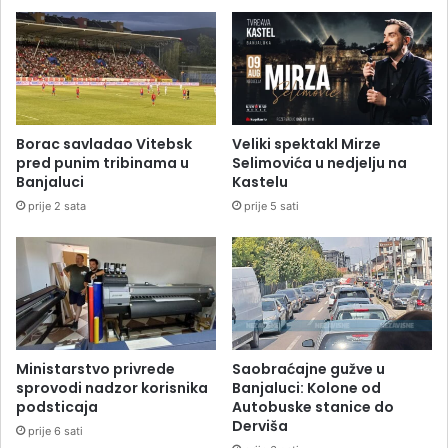
Borac savladao Vitebsk
Veliki spektakl Mirze
pred punim tribinama u
Selimovića u nedjelju na
Banjaluci
Kastelu
prije 2 sata
prije 5 sati
Ministarstvo privrede
Saobraćajne gužve u
sprovodi nadzor korisnika
Banjaluci: Kolone od
podsticaja
Autobuske stanice do
Derviša
prije 6 sati