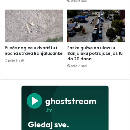
prije 6 sati
Pileće nogice u dvorištu i
Epske gužve na ulazu u
noćna strava Banjalučanke
Banjaluku potrajaće još 15
do 20 dana
prije 8 sati
prije 8 sati