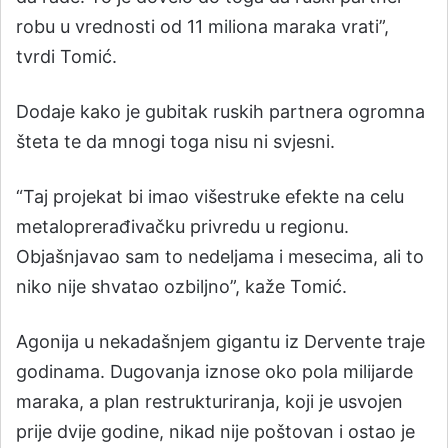
robu u vrednosti od 11 miliona maraka vrati”,
tvrdi Tomić.
Dodaje kako je gubitak ruskih partnera ogromna
šteta te da mnogi toga nisu ni svjesni.
“Taj projekat bi imao višestruke efekte na celu
metaloprerađivačku privredu u regionu.
Objašnjavao sam to nedeljama i mesecima, ali to
niko nije shvatao ozbiljno”, kaže Tomić.
Agonija u nekadašnjem gigantu iz Dervente traje
godinama. Dugovanja iznose oko pola milijarde
maraka, a plan restrukturiranja, koji je usvojen
prije dvije godine, nikad nije poštovan i ostao je