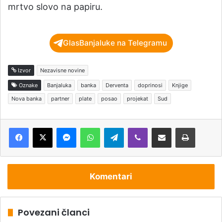
mrtvo slovo na papiru.
GlasBanjaluke na Telegramu
Izvor
Nezavisne novine
Oznake
Banjaluka
banka
Derventa
doprinosi
Knjige
Nova banka
partner
plate
posao
projekat
Sud
Messenger
WhatsApp
Telegram
Viber
Podijeli putem e-pošte
Štampaj
Komentari
Povezani članci