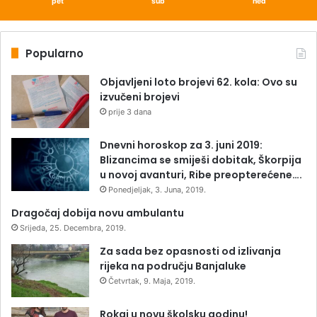
pet
sub
ned
Popularno
Objavljeni loto brojevi 62. kola: Ovo su
izvučeni brojevi
prije 3 dana
Dnevni horoskop za 3. juni 2019:
Blizancima se smiješi dobitak, Škorpija
u novoj avanturi, Ribe preopterećene….
Ponedjeljak, 3. Juna, 2019.
Dragočaj dobija novu ambulantu
Srijeda, 25. Decembra, 2019.
Za sada bez opasnosti od izlivanja
rijeka na području Banjaluke
Četvrtak, 9. Maja, 2019.
Rokaj u novu školsku godinu!