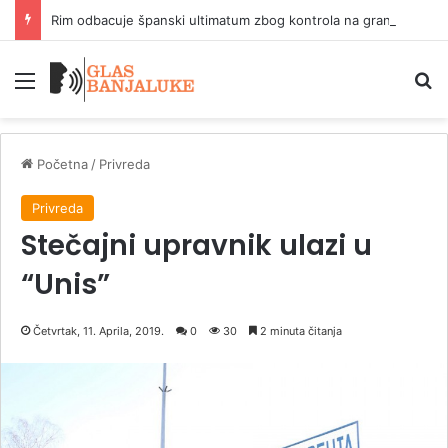
Rim odbacuje španski ultimatum zbog kontrola na granici
Meni
P
Početna
/
Privreda
Privreda
Stečajni upravnik ulazi u
“Unis”
Četvrtak, 11. Aprila, 2019.
0
30
2 minuta čitanja