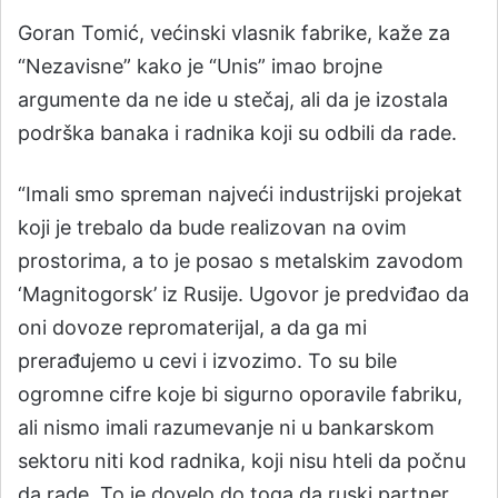
Goran Tomić, većinski vlasnik fabrike, kaže za
“Nezavisne” kako je “Unis” imao brojne
argumente da ne ide u stečaj, ali da je izostala
podrška banaka i radnika koji su odbili da rade.
“Imali smo spreman najveći industrijski projekat
koji je trebalo da bude realizovan na ovim
prostorima, a to je posao s metalskim zavodom
‘Magnitogorsk’ iz Rusije. Ugovor je predviđao da
oni dovoze repromaterijal, a da ga mi
prerađujemo u cevi i izvozimo. To su bile
ogromne cifre koje bi sigurno oporavile fabriku,
ali nismo imali razumevanje ni u bankarskom
sektoru niti kod radnika, koji nisu hteli da počnu
da rade. To je dovelo do toga da ruski partner