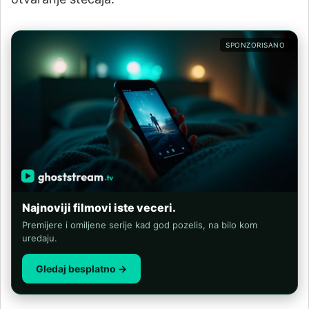
SPONZORISANO
Najnoviji filmovi iste veceri.
Premijere i omiljene serije kad god pozelis, na bilo kom
uredaju.
Gledaj besplatno →