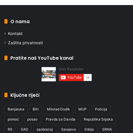
O nama
Kontakt
Zaštita privatnosti
Pratite naš YouTube kanal
Ključne riječi
Banjaluka
BiH
Milorad Dodik
MUP
Policija
pomoć
posao
Pravda za Davida
Republika Srpska
RS
SAD
saobraćaj
Sarajevo
Srbija
SRNA