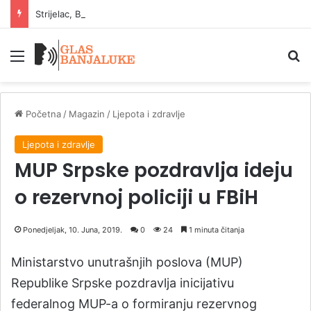
Strijelac, Blizanci i Lav: znakovi koji uživaju u ljetu
Meni
P
Početna
/
Magazin
/
Ljepota i zdravlje
Ljepota i zdravlje
MUP Srpske pozdravlja ideju
o rezervnoj policiji u FBiH
Ponedjeljak, 10. Juna, 2019.
0
24
1 minuta čitanja
Ministarstvo unutrašnjih poslova (MUP)
Republike Srpske pozdravlja inicijativu
federalnog MUP-a o formiranju rezervnog