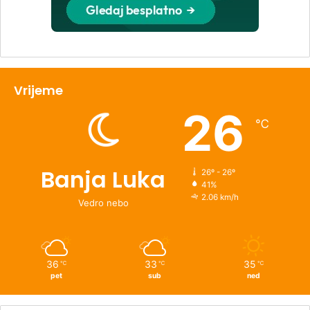
Vrijeme
26
℃
Banja Luka
26º - 26º
41%
2.06 km/h
Vedro nebo
36
33
35
℃
℃
℃
pet
sub
ned