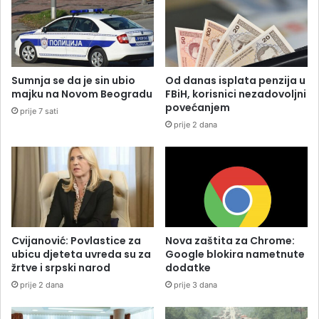
Sumnja se da je sin ubio
Od danas isplata penzija u
majku na Novom Beogradu
FBiH, korisnici nezadovoljni
povećanjem
prije 7 sati
prije 2 dana
Cvijanović: Povlastice za
Nova zaštita za Chrome:
ubicu djeteta uvreda su za
Google blokira nametnute
žrtve i srpski narod
dodatke
prije 2 dana
prije 3 dana