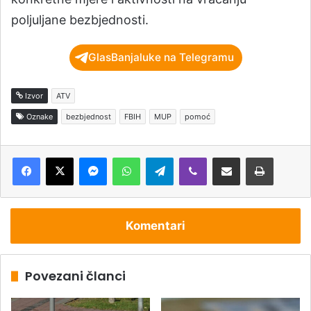
poljuljane bezbjednosti.
GlasBanjaluke na Telegramu
Izvor
ATV
Oznake
bezbjednost
FBIH
MUP
pomoć
Messenger
WhatsApp
Telegram
Viber
Podijeli putem e-pošte
Štampaj
Komentari
Povezani članci