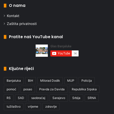
O nama
Kontakt
Zaštita privatnosti
Pratite naš YouTube kanal
Ključne riječi
Banjaluka
BiH
Milorad Dodik
MUP
Policija
pomoć
posao
Pravda za Davida
Republika Srpska
RS
SAD
saobraćaj
Sarajevo
Srbija
SRNA
tužilaštvo
vrijeme
zdravlje