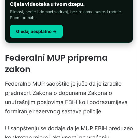
Cijela videoteka u tvom dzepu.
Filmovi, serije i domaci sadrzaj, bez reklama nasred radnje.
Pocni odmah.
Gledaj besplatno →
Federalni MUP priprema
zakon
Federalno MUP saopštilo je juče da je izradilo
prednacrt Zakona o dopunama Zakona o
unutrašnjim poslovima FBiH koji podrazumijeva
formiranje rezervnog sastava policije.
U saopštenju se dodaje da je MUP FBiH preduzeo
konkretne mjere i aktivnosti na vraćanju