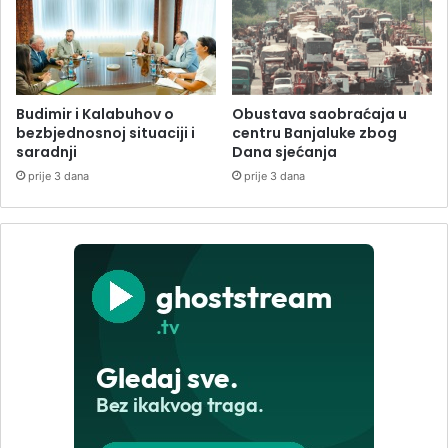
Budimir i Kalabuhov o
Obustava saobraćaja u
bezbjednosnoj situaciji i
centru Banjaluke zbog
saradnji
Dana sjećanja
prije 3 dana
prije 3 dana