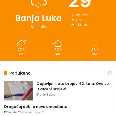
29
Banja Luka
29º - 25º
48%
1.3 km/h
Slaba kiša
27
32
36
℃
℃
℃
pet
sub
ned
Popularno
Objavljeni loto brojevi 62. kola: Ovo su
izvučeni brojevi
prije 3 dana
Dragočaj dobija novu ambulantu
Srijeda, 25. Decembra, 2019.