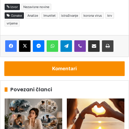
Izvor
Nezavisne novine
Oznake
Analize
Imunitet
istraživanje
korona virus
krv
vrijeme
Messenger
WhatsApp
Telegram
Viber
Podijeli putem e-pošte
Štampaj
Komentari
Povezani članci