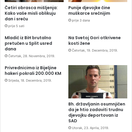
Četiri obrasca mišljenja:
Punije djevojke čine
Kako vaše misli oblikuju
muškarce srećnijim
dan i sreću
prije 3 dana
prije 5 sati
Mladić iz BiH brutalno
Na Svetoj Gori otkrivene
pretučen u Split usred
kosti žene
dana
Četvrtak, 19. Decembra, 2019.
Četvrtak, 28. Novembra, 2019.
Privrednicima iz Bijeljine
hakeri pokrali 200.000 KM
Srijeda, 18. Decembra, 2019.
Bh. državljanin osumnjičen
da je htio zadaviti trudnu
djevojku deportovan iz
SAD
Utorak, 23. Aprila, 2019.