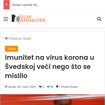
Ostaci vojnika Vermahta i motocikl izvučeni iz Dunava kod Budimpešte
Meni
P
Početna
/
Svijet
Svijet
Imunitet na virus korona u
Švedskoj veći nego što se
mislilo
Utorak, 30. Juna, 2020.
0
50
1 minuta čitanja